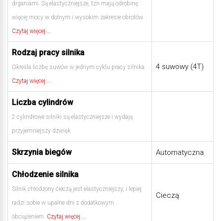
drganiami. Są elastyczniejsze, tzn mają odrobinę
więcej mocy w dolnym i wysokim zakresie obrotów.
Czytaj więcej ...
Rodzaj pracy silnika
4 suwowy (4T)
Określa liczbę suwów w jednym cyklu pracy silnika.
Czytaj więcej ...
Liczba cylindrów
2 cylindrowe silniki są elastyczniejsze i wydają
przyjemniejszy dzwięk
Skrzynia biegów
Automatyczna
Chłodzenie silnika
Silnik chłodzony cieczą jest elastyczniejszy, i lepiej
Cieczą
radzi sobie w upalne dni z dodatkowym
obciążeniem.
Czytaj więcej ...