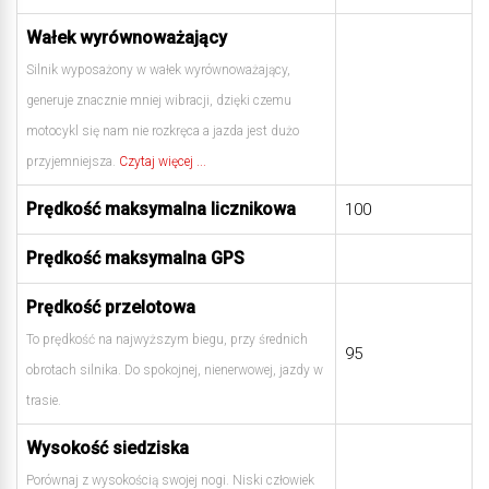
Wałek wyrównoważający
Silnik wyposażony w wałek wyrównoważający,
generuje znacznie mniej wibracji, dzięki czemu
motocykl się nam nie rozkręca a jazda jest dużo
przyjemniejsza.
Czytaj więcej ...
Prędkość maksymalna licznikowa
100
Prędkość maksymalna GPS
Prędkość przelotowa
To prędkość na najwyższym biegu, przy średnich
95
obrotach silnika. Do spokojnej, nienerwowej, jazdy w
trasie.
Wysokość siedziska
Porównaj z wysokością swojej nogi. Niski człowiek