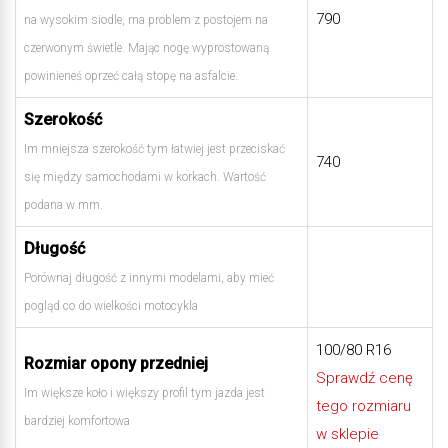
790
na wysokim siodle, ma problem z postojem na
czerwonym świetle. Mając nogę wyprostowaną
powinieneś oprzeć całą stopę na asfalcie.
Szerokość
Im mniejsza szerokość tym łatwiej jest przeciskać
740
się między samochodami w korkach. Wartość
podana w mm.
Długość
Porównaj długość z innymi modelami, aby mieć
pogląd co do wielkości motocykla
100/80 R16
Rozmiar opony przedniej
Sprawdź cenę
Im większe koło i większy profil tym jazda jest
tego rozmiaru
bardziej komfortowa
w sklepie