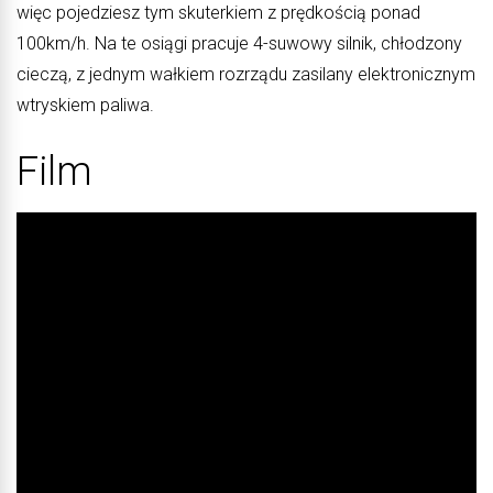
więc pojedziesz tym skuterkiem z prędkością ponad
100km/h. Na te osiągi pracuje 4-suwowy silnik, chłodzony
cieczą, z jednym wałkiem rozrządu zasilany elektronicznym
wtryskiem paliwa.
Film