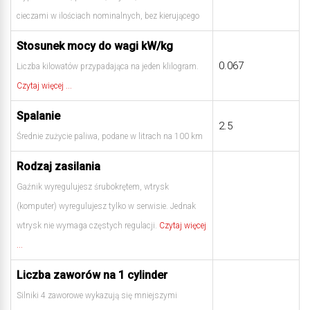
cieczami w ilościach nominalnych, bez kierującego
Stosunek mocy do wagi kW/kg
0.067
Liczba kilowatów przypadająca na jeden klilogram.
Czytaj więcej ...
Spalanie
2.5
Średnie zużycie paliwa, podane w litrach na 100 km
Rodzaj zasilania
Gaźnik wyregulujesz śrubokrętem, wtrysk
(komputer) wyregulujesz tylko w serwisie. Jednak
wtrysk nie wymaga częstych regulacji.
Czytaj więcej
...
Liczba zaworów na 1 cylinder
Silniki 4 zaworowe wykazują się mniejszymi