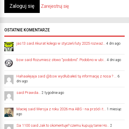
Zarejestruj się
OSTATNIE KOMENTARZE
jas13 said Akurat kolego w styczeń/luty 2025 rozważ...
4 dni ago
bsw said Rozumiesz słowo "podobno". Podobno w ubi...
4 dni ago
Hahaalejaja said @bsw wydłubałeś tą informację z nosa ? ...
6
dni ago
said Prawda...
2 tygodnie ago
Maciej said Wersja z roku 2026 ma ABS - na przód i t...
1 miesiąc
ago
Sa 1100 said Jak to skomentuje? czemu kupują tanie Ho...
2