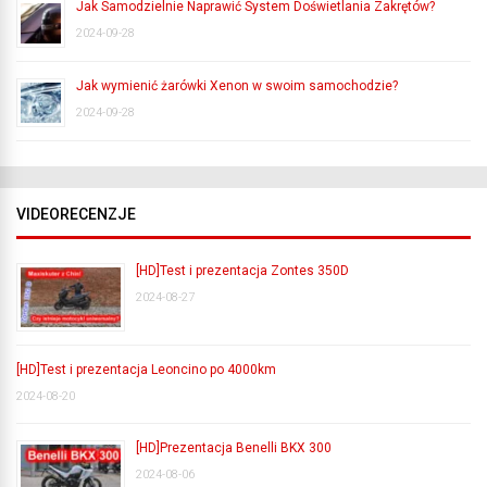
Jak Samodzielnie Naprawić System Doświetlania Zakrętów?
2024-09-28
Jak wymienić żarówki Xenon w swoim samochodzie?
2024-09-28
VIDEORECENZJE
[HD]Test i prezentacja Zontes 350D
2024-08-27
[HD]Test i prezentacja Leoncino po 4000km
2024-08-20
[HD]Prezentacja Benelli BKX 300
2024-08-06