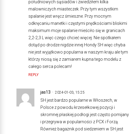
południowych sąsiadów i zwiedziłem kilka
malowniczych miasteczek. Przy tym wszystkim
spalanie jest wręcz śmieszne. Przy mocnym
odkręcaniu manetki i częstymi prędkościami bliskimi
maksimum moje spalanie mieściło się w granicach
2,2-2,3 L więc czego chcieć więcej. Nie spotkałem
dotąd po drodze nigdzie innej Hondy SH więc chyba
nie jest wyjątkowo popularna w naszym kraju ale tym
którzy niosą się z zamiarem kupna tego modelu z
całego serca polecam!
REPLY
jas13
2024-01-03, 15:25
SH jest bardzo popularne w Włoszech, w
Polsce z powodu krzesełkowej pozycji i
skromnej płaskiej podłogi jest często pomijany
i przegrywa w popularności z PCX i Forzą.
Również bagażnik pod siedzeniem w SH jest