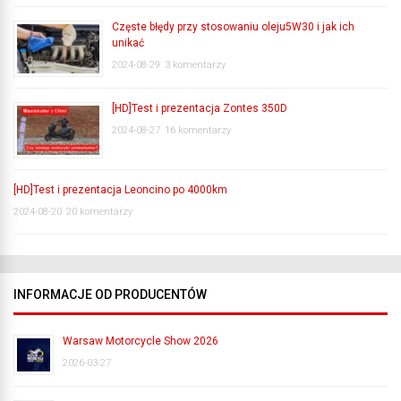
Częste błędy przy stosowaniu oleju5W30 i jak ich
unikać
2024-08-29
3 komentarzy
[HD]Test i prezentacja Zontes 350D
2024-08-27
16 komentarzy
[HD]Test i prezentacja Leoncino po 4000km
2024-08-20
20 komentarzy
INFORMACJE OD PRODUCENTÓW
Warsaw Motorcycle Show 2026
2026-03-27