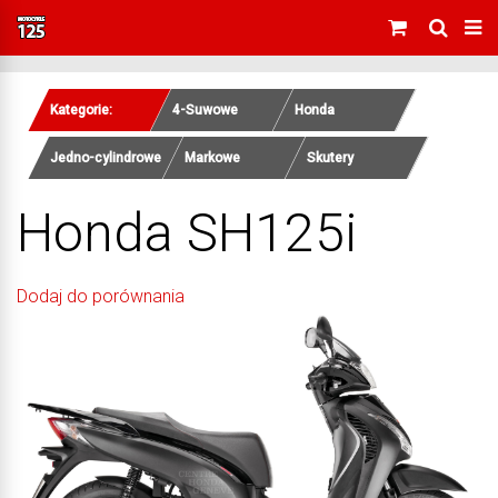
Kategorie:
4-Suwowe
Honda
Jedno-cylindrowe
Markowe
Skutery
Honda SH125i
Dodaj do porównania