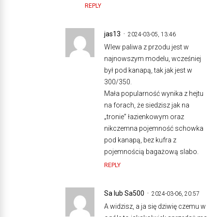
REPLY
jas13
2024-03-05, 13:46
Wlew paliwa z przodu jest w
najnowszym modelu, wcześniej
był pod kanapą, tak jak jest w
300/350.
Mała popularność wynika z hejtu
na forach, że siedzisz jak na
„tronie” łazienkowym oraz
nikczemna pojemność schowka
pod kanapą, bez kufra z
pojemnością bagażową slabo.
REPLY
Sa lub Sa500
2024-03-06, 20:57
A widzisz, a ja się dziwię czemu w