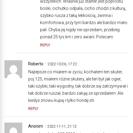
wszystkich. Właśnie już starter jest poprostu
boski, cichutko odpala, cicho chodzi z kulturą,
szybko rusza z taką lekkością, zwinna i
komfortowa, przy tym bardzo ale bardzo mało
pali. Chyba jej nigdy nie sprzedam, przebieg
ponad 25 tys km i zero awarii. Polecam
REPLY
Roberto
2022-10-26, 17:22
Najlepsze co miałem w życiu, kochałem ten skuter,
poj.125, miałem różne skutery, ale ten był jak ogier,
taki szybki, taki wygodny, tak dobrze się zatrzymywał i
tak dobrze ruszał, bardzo żałuję że sprzedałem. Ale
kiedyś znowu kupię i tylko hondę sh.
REPLY
Anonim
2022-11-11, 21:12