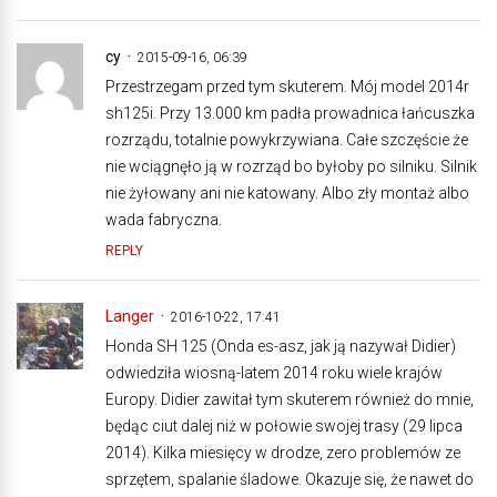
cy
2015-09-16, 06:39
Przestrzegam przed tym skuterem. Mój model 2014r
sh125i. Przy 13.000 km padła prowadnica łańcuszka
rozrządu, totalnie powykrzywiana. Całe szczęście że
nie wciągnęło ją w rozrząd bo byłoby po silniku. Silnik
nie żyłowany ani nie katowany. Albo zły montaż albo
wada fabryczna.
REPLY
Langer
2016-10-22, 17:41
Honda SH 125 (Onda es-asz, jak ją nazywał Didier)
odwiedziła wiosną-latem 2014 roku wiele krajów
Europy. Didier zawitał tym skuterem również do mnie,
będąc ciut dalej niż w połowie swojej trasy (29 lipca
2014). Kilka miesięcy w drodze, zero problemów ze
sprzętem, spalanie śladowe. Okazuje się, że nawet do