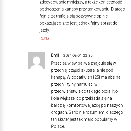
zdecydowanie mniejszy, a także konieczność
podnoszenia kanapy przy tankowaniu. Dlatego
fajnie, że trafiają się pozytywne opinie,
pokazujące iż to jest jednak fajny sprzęt do
jazdy.
REPLY
Emil
2024-03-04, 22:30
Przecież wlew paliwa znajduje się w
przedniej części skutera, a nie pod
kanapą. W dodatku sh125i ma abs na
przedni i tylny hamulec, w
przeciwieństwie do takiego pcxa. No i
kola większe, co przekłada się na
bardziej komfortowa jazdę po naszych
drogach. Serio nie rozumiem, dlaczego
ten skuter jest tak mało popularny w
Polsce.