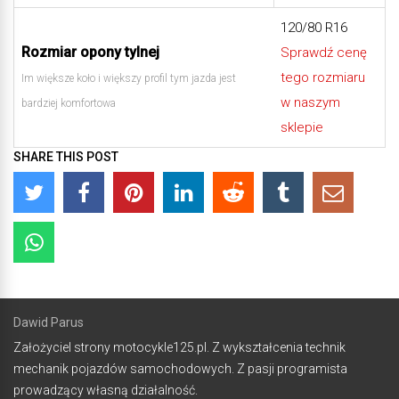
120/80 R16
Rozmiar opony tylnej
Sprawdź cenę
tego rozmiaru
Im większe koło i większy profil tym jazda jest
w naszym
bardziej komfortowa
sklepie
SHARE THIS POST
Dawid Parus
Założyciel strony motocykle125.pl. Z wykształcenia technik
mechanik pojazdów samochodowych. Z pasji programista
prowadzący własną działalność.