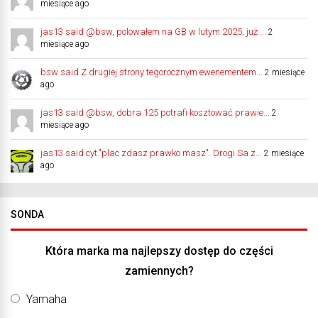
miesiące ago
jas13 said @bsw, polowałem na GB w lutym 2025, już ...
2
miesiące ago
bsw said Z drugiej strony tegorocznym ewenementem...
2 miesiące
ago
jas13 said @bsw, dobra 125 potrafi kosztować prawie...
2
miesiące ago
jas13 said cyt."plac zdasz prawko masz". Drogi Sa z...
2 miesiące
ago
SONDA
Która marka ma najlepszy dostęp do części
zamiennych?
Yamaha