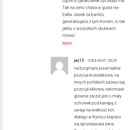
ogóle to jakakolwiek sprzedaż ma.
Tak na serio chyba w gusta nie
trafia. Jasiek za bardzo
generalizujesz z tym tronem, to tak
jakby o wszystkich skuterach
mówić.
REPLY
jas13
2024-03-07, 00:29
na burgmanii pisali ładnie
pozycja krzesełkowa, na
innych portalach zazwyczaj
pozycja kiblowa, natomiast
głównie zarzut jest o mały
schowek pod kanapą z
uwagi na wielkość kół,
dlatego w Kymco kiepsko
się sprzedawała seria