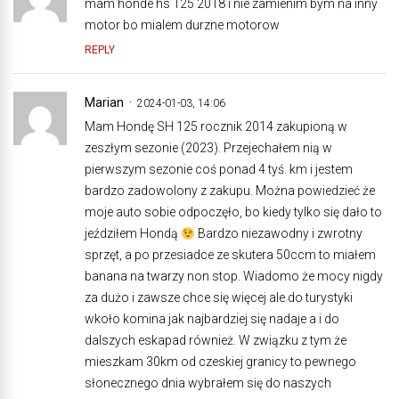
mam honde hs 125 2018 i nie zamienim bym na inny
motor bo mialem durzne motorow
REPLY
Marian
2024-01-03, 14:06
Mam Hondę SH 125 rocznik 2014 zakupioną w
zeszłym sezonie (2023). Przejechałem nią w
pierwszym sezonie coś ponad 4 tyś. km i jestem
bardzo zadowolony z zakupu. Można powiedzieć że
moje auto sobie odpoczęło, bo kiedy tylko się dało to
jeździłem Hondą
Bardzo niezawodny i zwrotny
sprzęt, a po przesiadce ze skutera 50ccm to miałem
banana na twarzy non stop. Wiadomo że mocy nigdy
za dużo i zawsze chce się więcej ale do turystyki
wkoło komina jak najbardziej się nadaje a i do
dalszych eskapad również. W związku z tym że
mieszkam 30km od czeskiej granicy to pewnego
słonecznego dnia wybrałem się do naszych