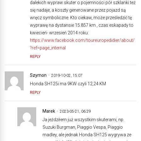
dalekich wypraw skuter o pojemności pół szklanki też
się nadaje, a koszty generowane przez pojazd są
wręcz symboliczne. Kto ciekaw, może prześledzić tę
wyprawę na dystansie 15.857 km , czas eskapady to
kwiecień- wrzesień 2014 roku:
https://www.facebook.com/toureuropedidier/about/
?ref=page_internal
REPLY
Szymon
2019-10-02, 15:07
Honda SH125i ma 9KW czyli 12,24 KM
REPLY
Marek
2023-05-21, 06:29
Ja jeździłem już wszystkim skuterami, np.
Suzuki Burgman, Piaggio Vespa, Piaggio
madley, ale jednak Honda SH125 wygrywa ze