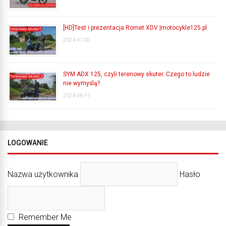
[HD]Test i prezentacja Romet XDV |motocykle125.pl
2024-07-02
SYM ADX 125, czyli terenowy skuter. Czego to ludzie
nie wymyślą?
2024-06-11
LOGOWANIE
Nazwa użytkownika
Hasło
Remember Me