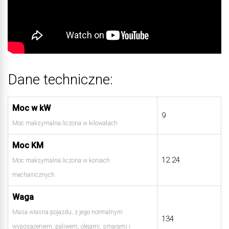
Dane techniczne:
Moc w kW
9
Moc maksymalna liczona w kilowatach
Moc KM
12.24
Moc maksymalna liczona w koniach
mechanicznych
Waga
Masa własna pojazdu, z jego normalnym
134
wyposażeniem, paliwem, olejami, smarami i