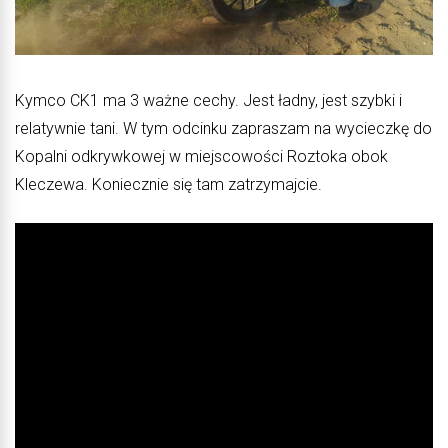
Kymco CK1 ma 3 ważne cechy. Jest ładny, jest szybki i
relatywnie tani. W tym odcinku zapraszam na wycieczkę do
Kopalni odkrywkowej w miejscowości Roztoka obok
Kleczewa. Koniecznie się tam zatrzymajcie.