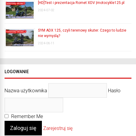
[HD]Test i prezentacja Romet XDV |motocykle125.pl
2024-07-02
SYM ADX 125, czyli terenowy skuter. Czego to ludzie
nie wymyślą?
2024-06-11
LOGOWANIE
Nazwa użytkownika
Hasło
Remember Me
Zarejestruj się