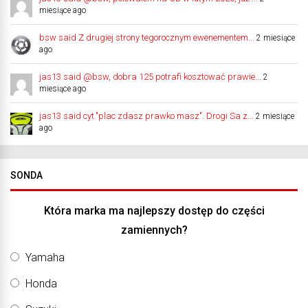
miesiące ago
bsw said Z drugiej strony tegorocznym ewenementem...
2 miesiące
ago
jas13 said @bsw, dobra 125 potrafi kosztować prawie...
2
miesiące ago
jas13 said cyt."plac zdasz prawko masz". Drogi Sa z...
2 miesiące
ago
SONDA
Która marka ma najlepszy dostęp do części
zamiennych?
Yamaha
Honda