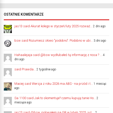
OSTATNIE KOMENTARZE
jas13 said Akurat kolego w styczeń/luty 2025 rozważ...
2 dni ago
bsw said Rozumiesz słowo "podobno". Podobno w ubi...
3 dni ago
Hahaalejaja said @bsw wydłubałeś tą informację z nosa ? ...
4
dni ago
said Prawda...
2 tygodnie ago
Maciej said Wersja z roku 2026 ma ABS - na przód i t...
1 miesiąc
ago
Sa 1100 said Jak to skomentuje? czemu kupują tanie Ho...
2
miesiące ago
jas13 said @bsw, polowałem na GB w lutym 2025, już ...
2