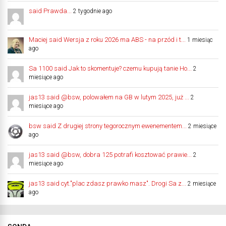
said Prawda...
2 tygodnie ago
Maciej said Wersja z roku 2026 ma ABS - na przód i t...
1 miesiąc
ago
Sa 1100 said Jak to skomentuje? czemu kupują tanie Ho...
2
miesiące ago
jas13 said @bsw, polowałem na GB w lutym 2025, już ...
2
miesiące ago
bsw said Z drugiej strony tegorocznym ewenementem...
2 miesiące
ago
jas13 said @bsw, dobra 125 potrafi kosztować prawie...
2
miesiące ago
jas13 said cyt."plac zdasz prawko masz". Drogi Sa z...
2 miesiące
ago