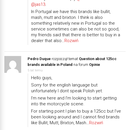
@jas13
.
In Portugal we have this brands like bullit,
mash, mutt and brixton. I think is also
something relatively new in Portugal so the
service sometimes can also be not so good,
my friends said that there is better to buy in a
dealer that also…
Rozwiń
Pedro Duque
rozpoczął temat
Question about 125cc
brands available in Poland
na forum
Opinie
5 lat temu
Hello guys,
Sorry for the english language but
unfortunately I dont speak Polish yet.
I’m new here and I’m looking to start getting
into the motorcycle scene.
For starting point I plan to buy a 125cc but I’ve
been looking around and I cannot find brands
like Bullit, Mutt, Brixton, Mash…
Rozwiń