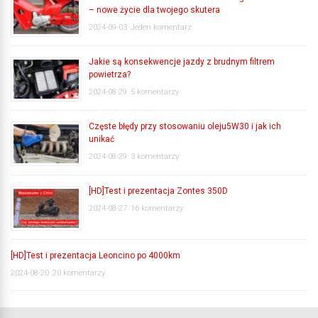
– nowe życie dla twojego skutera
2024-09-03
Jeden komentarz
Jakie są konsekwencje jazdy z brudnym filtrem
powietrza?
2024-08-29
5 komentarzy
Częste błędy przy stosowaniu oleju5W30 i jak ich
unikać
2024-08-29
3 komentarzy
[HD]Test i prezentacja Zontes 350D
2024-08-27
16 komentarzy
[HD]Test i prezentacja Leoncino po 4000km
2024-08-20
20 komentarzy