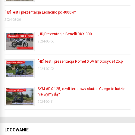
[HD]Test i prezentacja Leoncino po 4000km
2024-08-20
[HD]Prezentacja Benelli BKX 300
2024-08-06
[HD]Test i prezentacja Romet XDV |motocykle125.pl
2024-07-02
SYM ADX 125, czyli terenowy skuter. Czego to ludzie
nie wymyślą?
2024-06-11
LOGOWANIE