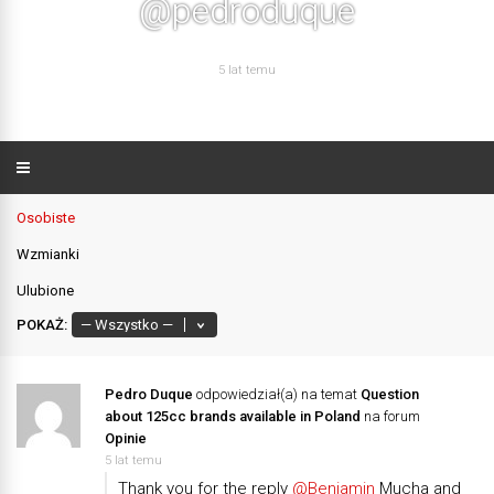
@pedroduque
5 lat temu
Osobiste
Wzmianki
Ulubione
POKAŻ:
Pedro Duque
odpowiedział(a) na temat
Question
about 125cc brands available in Poland
na forum
Opinie
5 lat temu
Thank you for the reply
@Beniamin
Mucha and