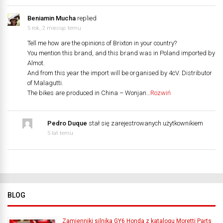
Beniamin Mucha
replied
5 rok, 2 miesiąc temu
Tell me how are the opinions of Brixton in your country?
You mention this brand, and this brand was in Poland imported by
Almot.
And from this year the import will be organised by 4cV. Distributor
of Malagutti.
The bikes are produced in China – Wonjan…
Rozwiń
Pedro Duque
stał się zarejestrowanych użytkownikiem
5 lat temu
BLOG
Zamienniki silnika GY6 Honda z katalogu Moretti Parts