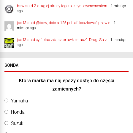
bsw said Z drugiej strony tegorocznym ewenementem...
1 miesiąc
ago
jas13 said @bsw, dobra 125 potrafi kosztować prawie...
1
miesiąc ago
jas13 said cyt."plac zdasz prawko masz". Drogi Sa z...
1 miesiąc
ago
SONDA
Która marka ma najlepszy dostęp do części
zamiennych?
Yamaha
Honda
Suzuki