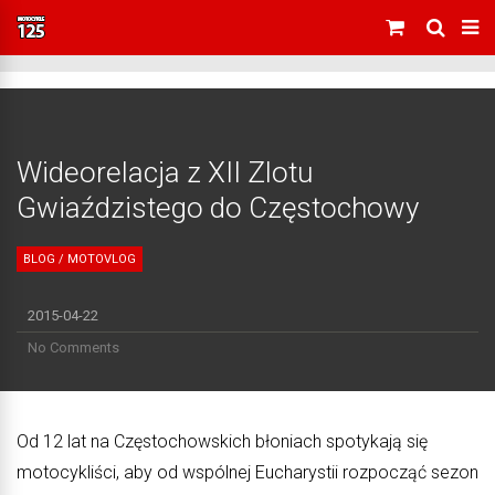
Wideorelacja z XII Zlotu
Gwiaździstego do Częstochowy
BLOG
/
MOTOVLOG
2015-04-22
No Comments
Od 12 lat na Częstochowskich błoniach spotykają się
motocykliści, aby od wspólnej Eucharystii rozpocząć sezon