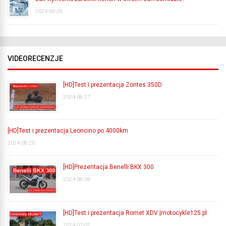
2024-09-28
VIDEORECENZJE
[HD]Test i prezentacja Zontes 350D
2024-08-27
[HD]Test i prezentacja Leoncino po 4000km
2024-08-20
[HD]Prezentacja Benelli BKX 300
2024-08-06
[HD]Test i prezentacja Romet XDV |motocykle125.pl
2024-07-02