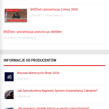
[HD]Test i prezentacja Zontes 350D
2024-08-27
16 komentarzy
[HD]Test i prezentacja Leoncino po 4000km
2024-08-20
20 komentarzy
INFORMACJE OD PRODUCENTÓW
Warsaw Motorcycle Show 2026
2026-03-27
Jak Samodzielnie Naprawić System Doświetlania Zakrętów?
2024-09-28
Jak wymienić żarówki Xenon w swoim samochodzie?