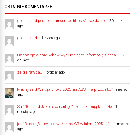
OSTATNIE KOMENTARZE
google said poupée d'amour tpe https://fr.sexdollsof...
20 godzin
ago
google said ...
1 dzień ago
Hahaalejaja said @bsw wydłubałeś tą informację z nosa ? ...
2
dni ago
said Prawda...
1 tydzień ago
Maciej said Wersja z roku 2026 ma ABS - na przód i t...
1 miesiąc
ago
Sa 1100 said Jak to skomentuje? czemu kupują tanie Ho...
1
miesiąc ago
jas13 said @bsw, polowałem na GB w lutym 2025, już ...
1 miesiąc
ago