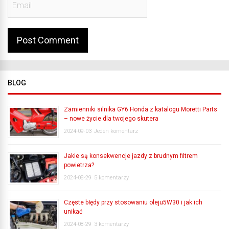
BLOG
Zamienniki silnika GY6 Honda z katalogu Moretti Parts
– nowe życie dla twojego skutera
2024-09-03
Jeden komentarz
Jakie są konsekwencje jazdy z brudnym filtrem
powietrza?
2024-08-29
5 komentarzy
Częste błędy przy stosowaniu oleju5W30 i jak ich
unikać
2024-08-29
3 komentarzy