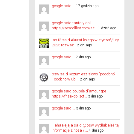
google said ...
17 godzin ago
google said tantaly doll
https://sexdolllist.com/sit...
1 dzień ago
jas13 said Akurat kolego w styczeń/luty
2025 rozważ...
2 dni ago
google said ...
2 dni ago
bsw said Rozumiesz słowo "podobno".
Podobno w ubi...
2 dni ago
google said poupée d'amour tpe
https://fr.sexdollsof...
3 dni ago
google said ...
3 dni ago
Hahaalejaja said @bsw wydłubałeś tą
informację z nosa ? ...
4 dni ago