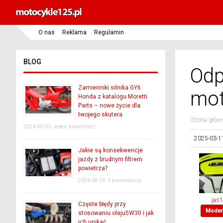
O nas
Reklama
Regulamin
BLOG
Odp
Zamienniki silnika GY6
mot
Honda z katalogu Moretti
Parts – nowe życie dla
twojego skutera
Strona głów
2024-09-03
Jeden komentarz
2025-03-1
Jakie są konsekwencje
jazdy z brudnym filtrem
powietrza?
2024-08-29
5 komentarzy
jas
Częste błędy przy
Moder
stosowaniu oleju5W30 i jak
ich unikać