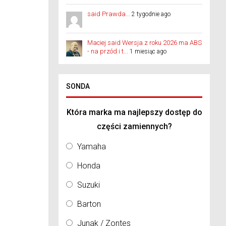
said Prawda...
2 tygodnie ago
Maciej said Wersja z roku 2026 ma ABS
- na przód i t...
1 miesiąc ago
SONDA
Która marka ma najlepszy dostęp do
części zamiennych?
Yamaha
Honda
Suzuki
Barton
Junak / Zontes