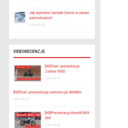
Jak wymienić żarówki Xenon w swoim
samochodzie?
2024-09-28
VIDEORECENZJE
[HD]Test i prezentacja
Zontes 350D
2024-08-27
[HD]Test i prezentacja Leoncino po 4000km
2024-08-20
[HD]Prezentacja Benelli BKX
300
2024-08-06