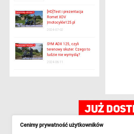
[HD]Test i prezentacja
Romet XDV
|motocykle125.pl
2024-07-02
SYM ADX 125, czyli
terenowy skuter. Czego to
ludzie nie wymyślą?
2024-06-11
Cenimy prywatność użytkowników