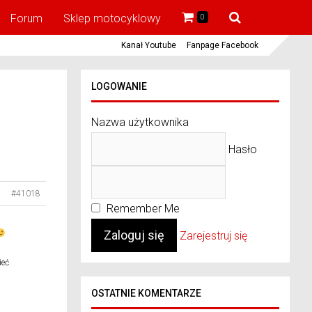
Forum
Sklep motocyklowy
0
Kanał Youtube
Fanpage Facebook
LOGOWANIE
Nazwa użytkownika
Hasło
#41018
Remember Me
Zarejestruj się
ieć
OSTATNIE KOMENTARZE