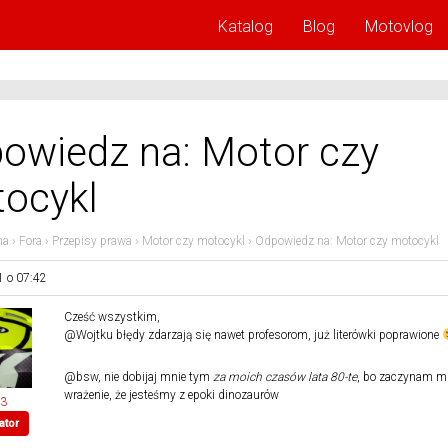
Katalog
Blog
Motovlog
owiedz na: Motor czy
ocykl
na
›
Fora
›
Przepisy prawa
›
Motor czy motocykl
›
Odpowiedz na: Motor czy motocykl
1 o 07:42
Cześć wszystkim,
@Wojtku błędy zdarzają się nawet profesorom, już literówki poprawione
@bsw, nie dobijaj mnie tym
za moich czasów lata 80-te
, bo zaczynam m
wrażenie, że jesteśmy z epoki dinozaurów
13
ator