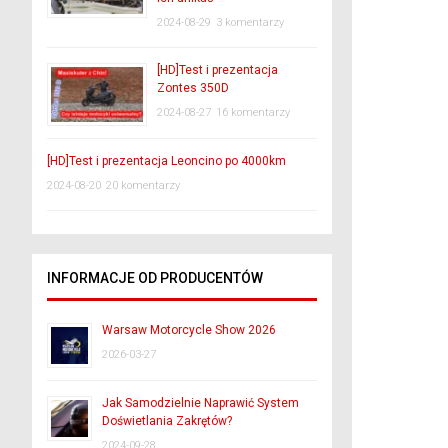
2024-08-29
3 komentarzy
[HD]Test i prezentacja
Zontes 350D
2024-08-27
16 komentarzy
[HD]Test i prezentacja Leoncino po 4000km
2024-08-20
20 komentarzy
INFORMACJE OD PRODUCENTÓW
Warsaw Motorcycle Show 2026
2026-03-27
Jak Samodzielnie Naprawić System
Doświetlania Zakrętów?
2024-09-28