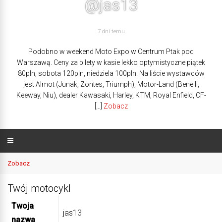
@jas13
7 dni temu
Podobno w weekend Moto Expo w Centrum Ptak pod
Warszawą. Ceny za bilety w kasie lekko optymistyczne piątek
80pln, sobota 120pln, niedziela 100pln. Na liście wystawców
jest Almot (Junak, Zontes, Triumph), Motor-Land (Benelli,
Keeway, Niu), dealer Kawasaki, Harley, KTM, Royal Enfield, CF-
[…]
Zobacz
Zobacz
Twój motocykl
Twoja
jas13
nazwa