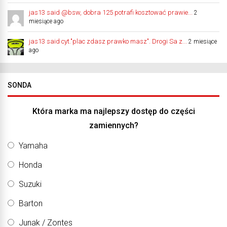
jas13 said @bsw, dobra 125 potrafi kosztować prawie...
2
miesiące ago
jas13 said cyt."plac zdasz prawko masz". Drogi Sa z...
2 miesiące
ago
SONDA
Która marka ma najlepszy dostęp do części
zamiennych?
Yamaha
Honda
Suzuki
Barton
Junak / Zontes