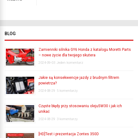
BLOG
Zamienniki silnika GY6 Honda z katalogu Moretti Parts
– nowe życie dla twojego skutera
2024-09-03
Jeden komentarz
Jakie są konsekwencje jazdy z brudnym filtrem
powietrza?
2024-08-29
5 komentarzy
Częste błędy przy stosowaniu oleju5W30 i jak ich
unikać
2024-08-29
3 komentarzy
[HD]Test i prezentacja Zontes 350D