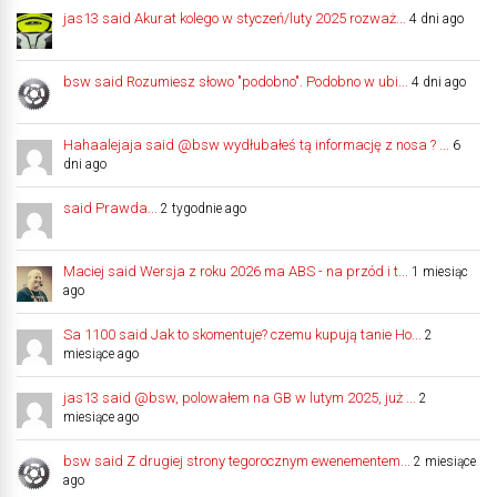
jas13 said Akurat kolego w styczeń/luty 2025 rozważ...
4 dni ago
bsw said Rozumiesz słowo "podobno". Podobno w ubi...
4 dni ago
Hahaalejaja said @bsw wydłubałeś tą informację z nosa ? ...
6
dni ago
said Prawda...
2 tygodnie ago
Maciej said Wersja z roku 2026 ma ABS - na przód i t...
1 miesiąc
ago
Sa 1100 said Jak to skomentuje? czemu kupują tanie Ho...
2
miesiące ago
jas13 said @bsw, polowałem na GB w lutym 2025, już ...
2
miesiące ago
bsw said Z drugiej strony tegorocznym ewenementem...
2 miesiące
ago