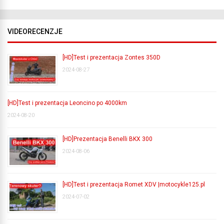
VIDEORECENZJE
[HD]Test i prezentacja Zontes 350D
2024-08-27
[HD]Test i prezentacja Leoncino po 4000km
2024-08-20
[HD]Prezentacja Benelli BKX 300
2024-08-06
[HD]Test i prezentacja Romet XDV |motocykle125.pl
2024-07-02