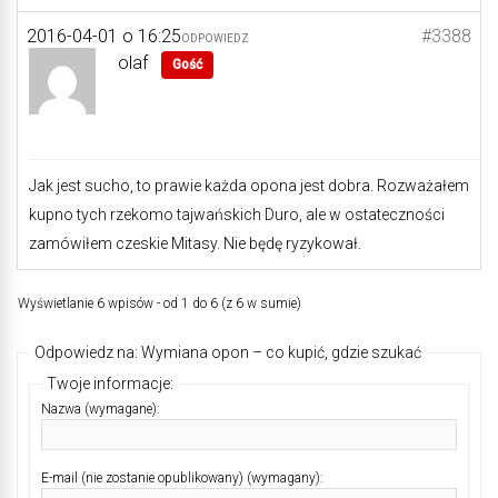
2016-04-01 o 16:25
#3388
ODPOWIEDZ
olaf
Gość
Jak jest sucho, to prawie każda opona jest dobra. Rozważałem
kupno tych rzekomo tajwańskich Duro, ale w ostateczności
zamówiłem czeskie Mitasy. Nie będę ryzykował.
Wyświetlanie 6 wpisów - od 1 do 6 (z 6 w sumie)
Odpowiedz na: Wymiana opon – co kupić, gdzie szukać
Twoje informacje:
Nazwa (wymagane):
E-mail (nie zostanie opublikowany) (wymagany):