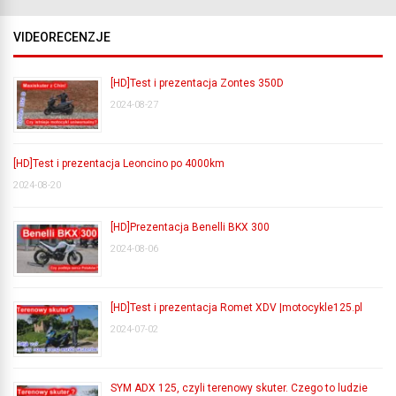
VIDEORECENZJE
[HD]Test i prezentacja Zontes 350D
2024-08-27
[HD]Test i prezentacja Leoncino po 4000km
2024-08-20
[HD]Prezentacja Benelli BKX 300
2024-08-06
[HD]Test i prezentacja Romet XDV |motocykle125.pl
2024-07-02
SYM ADX 125, czyli terenowy skuter. Czego to ludzie