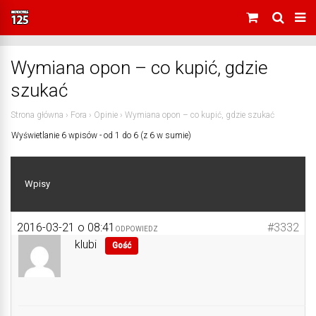
Wymiana opon – co kupić, gdzie
szukać
Strona główna
›
Fora
›
Opinie
›
Wymiana opon – co kupić, gdzie szukać
Wyświetlanie 6 wpisów - od 1 do 6 (z 6 w sumie)
Wpisy
2016-03-21 o 08:41
#3332
ODPOWIEDZ
klubi
Gość