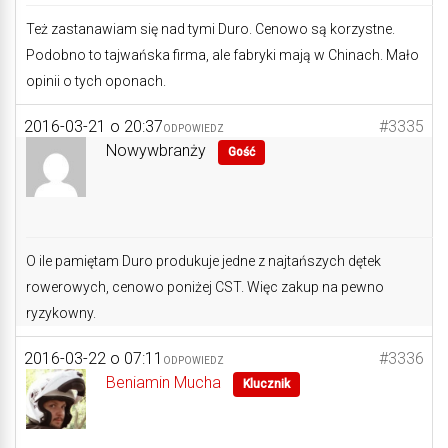
Też zastanawiam się nad tymi Duro. Cenowo są korzystne.
Podobno to tajwańska firma, ale fabryki mają w Chinach. Mało
opinii o tych oponach.
2016-03-21 o 20:37
#3335
ODPOWIEDZ
Nowywbranży
Gość
O ile pamiętam Duro produkuje jedne z najtańszych dętek
rowerowych, cenowo poniżej CST. Więc zakup na pewno
ryzykowny.
2016-03-22 o 07:11
#3336
ODPOWIEDZ
Beniamin Mucha
Klucznik