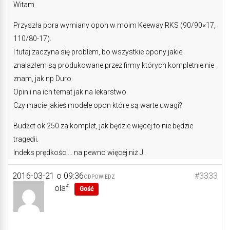
Witam
Przyszła pora wymiany opon w moim Keeway RKS (90/90×17,
110/80-17).
I tutaj zaczyna się problem, bo wszystkie opony jakie
znalazłem są produkowane przez firmy których kompletnie nie
znam, jak np Duro.
Opinii na ich temat jak na lekarstwo.
Czy macie jakieś modele opon które są warte uwagi?
Budżet ok 250 za komplet, jak będzie więcej to nie będzie
tragedii.
Indeks prędkości… na pewno więcej niż J.
2016-03-21 o 09:36
#3333
ODPOWIEDZ
olaf
Gość