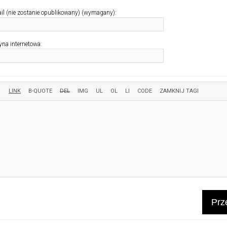
il (nie zostanie opublikowany) (wymagany):
yna internetowa:
Prze