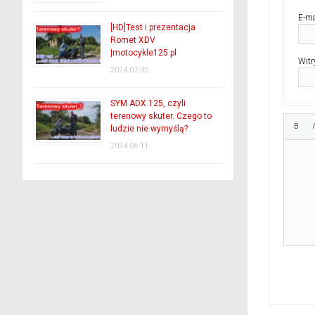
E-ma
[HD]Test i prezentacja
Romet XDV
|motocykle125.pl
Witr
2024-07-02
SYM ADX 125, czyli
terenowy skuter. Czego to
ludzie nie wymyślą?
2024-06-11