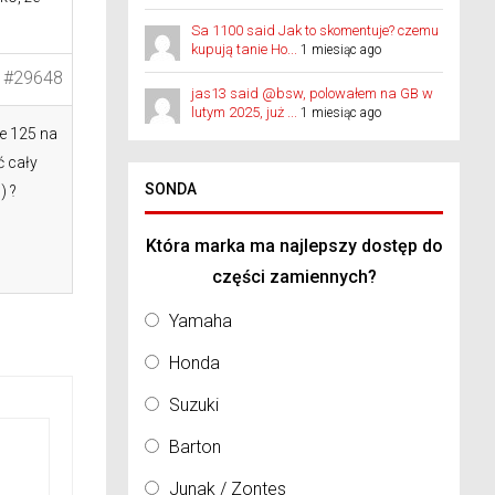
Sa 1100 said Jak to skomentuje? czemu
kupują tanie Ho...
1 miesiąc ago
#29648
jas13 said @bsw, polowałem na GB w
lutym 2025, już ...
1 miesiąc ago
ze 125 na
ć cały
SONDA
) ?
Która marka ma najlepszy dostęp do
części zamiennych?
Yamaha
Honda
Suzuki
Barton
Junak / Zontes