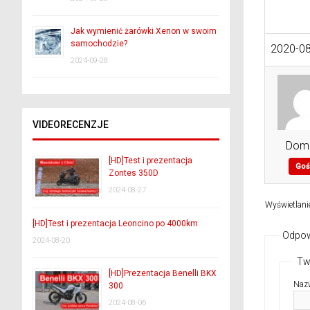
Jak wymienić żarówki Xenon w swoim
samochodzie?
2020-08
2024-09-28
VIDEORECENZJE
Domi
[HD]Test i prezentacja
Goś
Zontes 350D
2024-08-27
Wyświetlani
[HD]Test i prezentacja Leoncino po 4000km
Odpowi
2024-08-20
Tw
[HD]Prezentacja Benelli BKX
Naz
300
2024-08-06