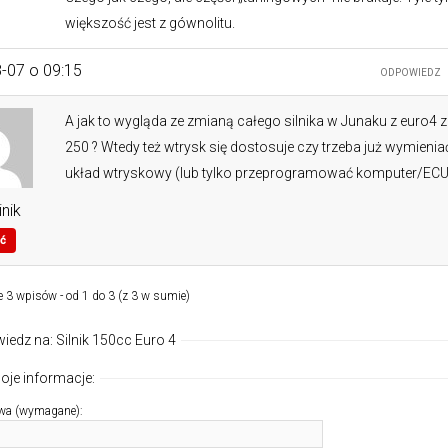
większość jest z gównolitu.
-07 o 09:15
ODPOWIEDZ
A jak to wygląda ze zmianą całego silnika w Junaku z euro4 
250 ? Wtedy też wtrysk się dostosuje czy trzeba już wymienia
układ wtryskowy (lub tylko przeprogramować komputer/ECU
nik
ć
e 3 wpisów - od 1 do 3 (z 3 w sumie)
edz na: Silnik 150cc Euro 4
oje informacje:
wa (wymagane):