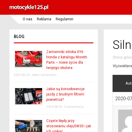
O nas
Reklama
Regulamin
BLOG
Sil
Zamienniki silnika GY6
Honda z katalogu Moretti
Strona głów
Parts – nowe życie dla
Wyświetlani
twojego skutera
2024-09-03
Jeden komentarz
Aut
Jakie są konsekwencje
jazdy z brudnym filtrem
2020-07
powietrza?
2024-08-29
5 komentarzy
Częste błędy przy
stosowaniu oleju5W30 i jak
ich unikać