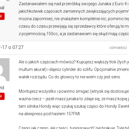
Zastanawiałem się nad przeróbką swojego Junaka z Euro 4 i
al
jakichkolwiek częściach zamiennych zwiększających pojem
ć
można zapomnieć, nie znalazłem kompletnie nic, pomimo te
czasu do czasu przewijają się sprzedawcy które oferują te 
z pojemnością 150cc, a ja zastanawiam się skąd mają częśc
-17 o 07:27
ODPOWIEDZ
Ale o jakich częściach mówisz? Kupujesz większy tłok (tych j
multum akurat) i dajesz cylinder do szlifu. Opcjonalnie zmien
wałek rozrządu. Co do głowicy to nie wiem czy jest sens.
id
Montujesz wszystko i powinno śmigać (wtrysk się dostosuje).
ć
ważna rzecz – jeżeli masz junaka to zdaje się, ze masz kopię 
tam silnika Hondy więc szukaj szukaj części do Hondy. Ewent
na aliexpress pod hasłem 157FMI.
Czego jak czego, ale części „tuningowych” nie brakuje. Tyle tyl