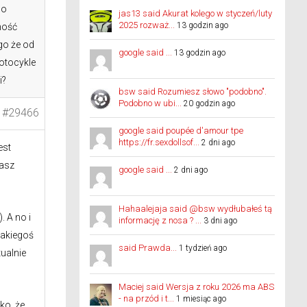
 o
jas13 said Akurat kolego w styczeń/luty
2025 rozważ...
13 godzin ago
ność
go że od
google said ...
13 godzin ago
motocykle
i?
bsw said Rozumiesz słowo "podobno".
Podobno w ubi...
20 godzin ago
#29466
google said poupée d'amour tpe
https://fr.sexdollsof...
2 dni ago
est
iasz
google said ...
2 dni ago
Hahaalejaja said @bsw wydłubałeś tą
 A no i
informację z nosa ? ...
3 dni ago
jakiegoś
said Prawda...
1 tydzień ago
ualnie
Maciej said Wersja z roku 2026 ma ABS
- na przód i t...
1 miesiąc ago
ko, że