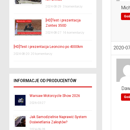
2024-08-29
3 komentarzy
Mich
Goś
[HD]Test i prezentacja
Zontes 350D
2024-08-27
16 komentarzy
[HD]Test i prezentacja Leoncino po 4000km
2020-07
2024-08-20
20 komentarzy
INFORMACJE OD PRODUCENTÓW
Daw
Warsaw Motorcycle Show 2026
Goś
2026-03-27
Jak Samodzielnie Naprawić System
Doświetlania Zakrętów?
2024-09-28