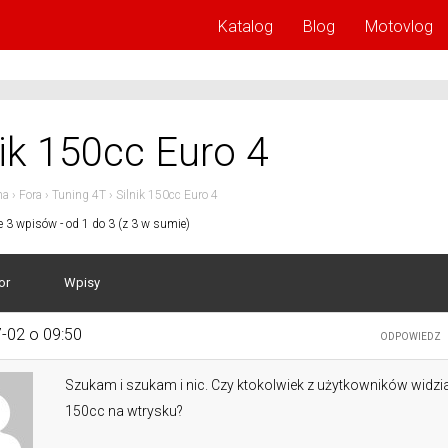
Katalog
Blog
Motovlog
nik 150cc Euro 4
na
›
Fora
›
Tuning 4T
›
Silnik 150cc Euro 4
e 3 wpisów - od 1 do 3 (z 3 w sumie)
or
Wpisy
-02 o 09:50
ODPOWIEDZ
Szukam i szukam i nic. Czy ktokolwiek z użytkowników widział
150cc na wtrysku?