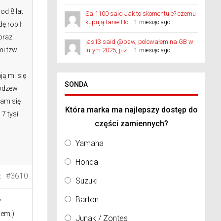
d 8 lat
Sa 1100 said Jak to skomentuje? czemu
kupują tanie Ho...
1 miesiąc ago
dę robił
oraz
jas13 said @bsw, polowałem na GB w
mi tzw
lutym 2025, już ...
1 miesiąc ago
ą mi się
SONDA
 odzew
iam się
Która marka ma najlepszy dostęp do
7 tysi
części zamiennych?
Yamaha
Honda
#3610
Z
Suzuki
Barton
y
łem;)
Junak / Zontes