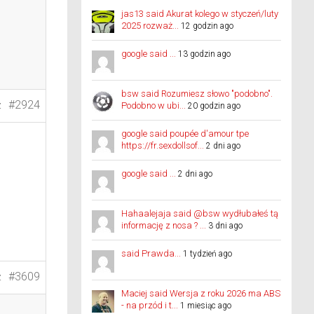
jas13 said Akurat kolego w styczeń/luty
2025 rozważ...
12 godzin ago
google said ...
13 godzin ago
bsw said Rozumiesz słowo "podobno".
#2924
Podobno w ubi...
20 godzin ago
Z
google said poupée d'amour tpe
https://fr.sexdollsof...
2 dni ago
google said ...
2 dni ago
Hahaalejaja said @bsw wydłubałeś tą
informację z nosa ? ...
3 dni ago
said Prawda...
1 tydzień ago
#3609
Z
Maciej said Wersja z roku 2026 ma ABS
- na przód i t...
1 miesiąc ago