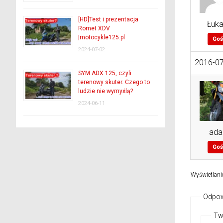
[HD]Test i prezentacja
Łuk
Romet XDV
|motocykle125.pl
Goś
2024-07-02
2016-07
SYM ADX 125, czyli
terenowy skuter. Czego to
ludzie nie wymyślą?
2024-06-11
ad
Goś
Wyświetlani
Odpow
Tw