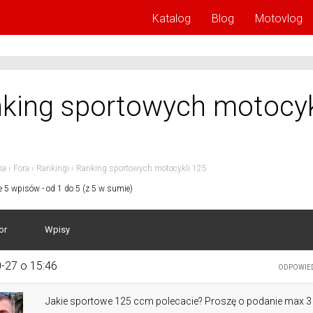
Katalog
Blog
Motovlog
king sportowych motocyk
na
›
Fora
›
Rankingi
›
Ranking sportowych motocykli 125
e 5 wpisów - od 1 do 5 (z 5 w sumie)
or
Wpisy
-27 o 15:46
ODPOWIE
Jakie sportowe 125 ccm polecacie? Proszę o podanie max 3