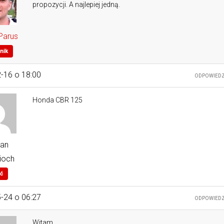
propozycji. A najlepiej jedną.
Parus
nik
-16 o 18:00
ODPOWIED
Honda CBR 125
ian
ioch
ć
-24 o 06:27
ODPOWIED
Witam