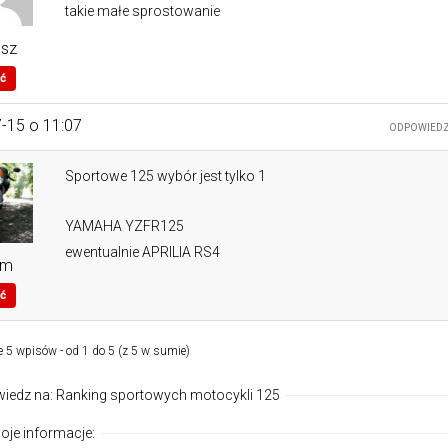
takie małe sprostowanie
asz
ć
-15 o 11:07
ODPOWIED
Sportowe 125 wybór jest tylko 1
YAMAHA YZFR125
ewentualnie APRILIA RS4
am
ć
e 5 wpisów - od 1 do 5 (z 5 w sumie)
iedz na: Ranking sportowych motocykli 125
oje informacje: