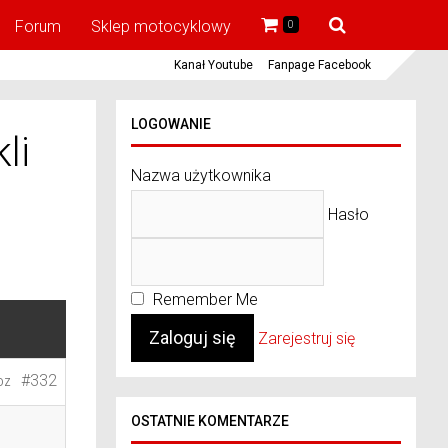
Forum
Sklep motocyklowy
0
Kanał Youtube
Fanpage Facebook
LOGOWANIE
li
Nazwa użytkownika
Hasło
Remember Me
Zarejestruj się
#332
DZ
OSTATNIE KOMENTARZE