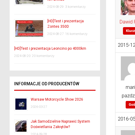
2024-08-29
3 komentarzy
[HD]Test i prezentacja
Dawid 
Zontes 350D
Klucz
2024-08-27
16 komentarzy
2015-12
[HD]Test i prezentacja Leoncino po 4000km
2024-08-20
20 komentarzy
INFORMACJE OD PRODUCENTÓW
mar
pazdz
Warsaw Motorcycle Show 2026
Goś
2026-03-27
2016-05
Jak Samodzielnie Naprawić System
Doświetlania Zakrętów?
2024-09-28