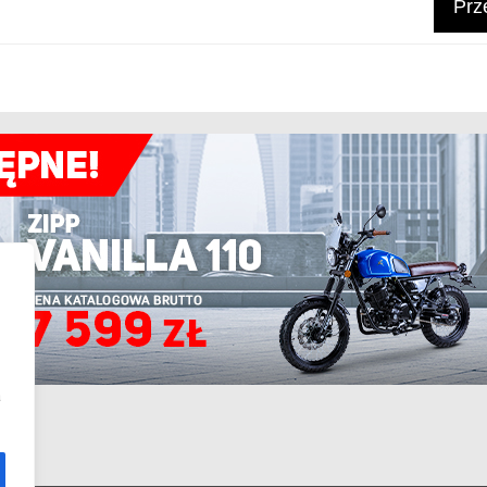
Prze
a