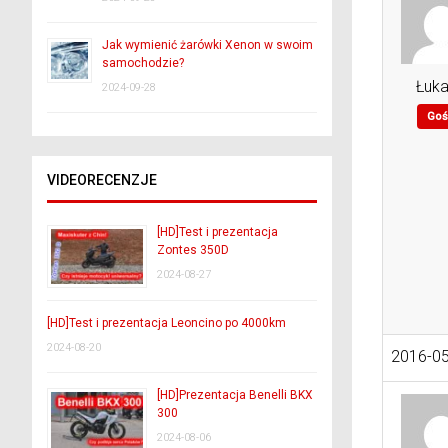
Jak wymienić żarówki Xenon w swoim
samochodzie?
Łuk
2024-09-28
Goś
VIDEORECENZJE
[HD]Test i prezentacja
Zontes 350D
2024-08-27
[HD]Test i prezentacja Leoncino po 4000km
2024-08-20
2016-05
[HD]Prezentacja Benelli BKX
300
2024-08-06