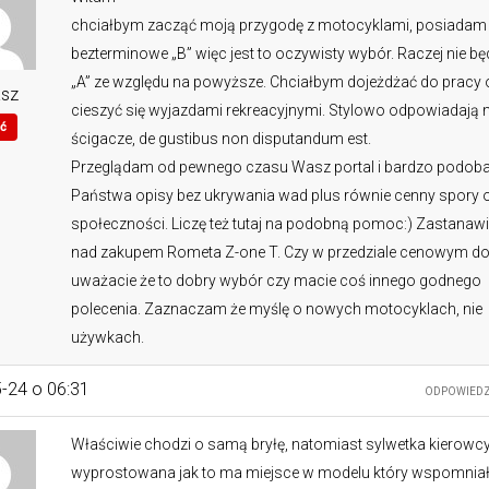
chciałbym zacząć moją przygodę z motocyklami, posiadam o
bezterminowe „B” więc jest to oczywisty wybór. Raczej nie bę
„A” ze względu na powyższe. Chciałbym dojeżdżać do pracy 
asz
cieszyć się wyjazdami rekreacyjnymi. Stylowo odpowiadają 
ć
ścigacze, de gustibus non disputandum est.
Przeglądam od pewnego czasu Wasz portal i bardzo podobaj
Państwa opisy bez ukrywania wad plus równie cenny spory
społeczności. Liczę też tutaj na podobną pomoc:) Zastanaw
nad zakupem Rometa Z-one T. Czy w przedziale cenowym do 
uważacie że to dobry wybór czy macie coś innego godnego
polecenia. Zaznaczam że myślę o nowych motocyklach, nie
używkach.
-24 o 06:31
ODPOWIED
Właściwie chodzi o samą bryłę, natomiast sylwetka kierowc
wyprostowana jak to ma miejsce w modelu który wspomnia