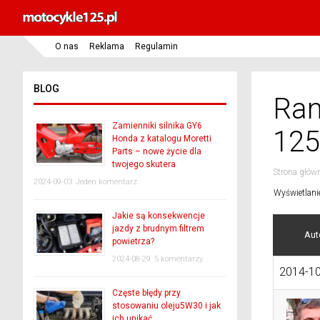
O nas
Reklama
Regulamin
BLOG
Ran
Zamienniki silnika GY6
125
Honda z katalogu Moretti
Parts – nowe życie dla
twojego skutera
Strona głów
2024-09-03
Jeden komentarz
Wyświetlani
Jakie są konsekwencje
jazdy z brudnym filtrem
Aut
powietrza?
2024-08-29
5 komentarzy
2014-10
Częste błędy przy
stosowaniu oleju5W30 i jak
ich unikać