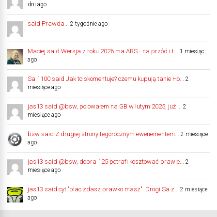
dni ago
said Prawda...
2 tygodnie ago
Maciej said Wersja z roku 2026 ma ABS - na przód i t...
1 miesiąc
ago
Sa 1100 said Jak to skomentuje? czemu kupują tanie Ho...
2
miesiące ago
jas13 said @bsw, polowałem na GB w lutym 2025, już ...
2
miesiące ago
bsw said Z drugiej strony tegorocznym ewenementem...
2 miesiące
ago
jas13 said @bsw, dobra 125 potrafi kosztować prawie...
2
miesiące ago
jas13 said cyt."plac zdasz prawko masz". Drogi Sa z...
2 miesiące
ago