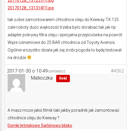
20170128_131257[1].jpg
20170128_131314[1].jpg
tak sobie zamontowałem chłodnice oleju do Keeway TX 125
całe roboty dużo większość trzeba było dorabiać tak jak np
adapter pokrywy filtra oleju i specjalna przejściówka na powrót.
Węże ciśnieniowe do 25 BAR chłodnica od Toyoty Avensis.
Ogólnie wszystko działa jak się zrobi pogoda to będę testował
na drodze
2017-01-30 o 10:49
#4562
ODPOWIEDZ
Matioczka
Gość
A masz może jakiś filmik taki jakby poradnik jak zamontować
chłodnice oleju do Keeway ?
Domki letniskowe Sarbinowo blisko