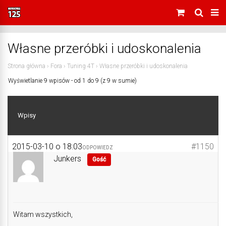
Własne przeróbki i udoskonalenia
Strona główna
›
Fora
›
Tuning 4T
›
Własne przeróbki i udoskonalenia
Wyświetlanie 9 wpisów - od 1 do 9 (z 9 w sumie)
Wpisy
2015-03-10 o 18:03
#1150
ODPOWIEDZ
Junkers
Gość
Witam wszystkich,