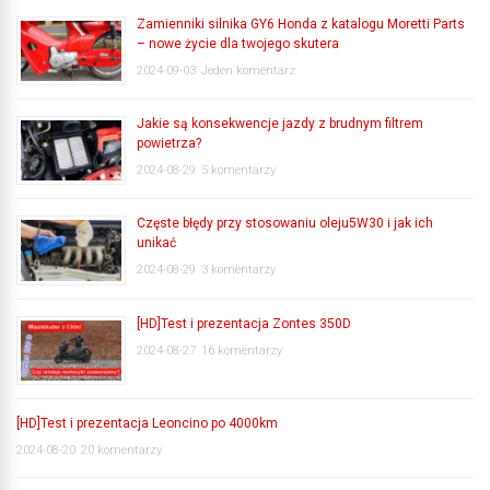
Zamienniki silnika GY6 Honda z katalogu Moretti Parts
– nowe życie dla twojego skutera
2024-09-03
Jeden komentarz
Jakie są konsekwencje jazdy z brudnym filtrem
powietrza?
2024-08-29
5 komentarzy
Częste błędy przy stosowaniu oleju5W30 i jak ich
unikać
2024-08-29
3 komentarzy
[HD]Test i prezentacja Zontes 350D
2024-08-27
16 komentarzy
[HD]Test i prezentacja Leoncino po 4000km
2024-08-20
20 komentarzy