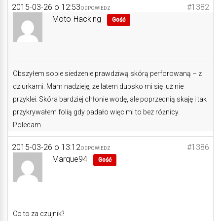
2015-03-26 o 12:53
#1382
ODPOWIEDZ
Moto-Hacking
Gość
Obszyłem sobie siedzenie prawdziwą skórą perforowaną – z
dziurkami. Mam nadzieję, że latem dupsko mi się już nie
przyklei. Skóra bardziej chłonie wodę, ale poprzednią skaję i tak
przykrywałem folią gdy padało więc mi to bez różnicy.
Polecam.
2015-03-26 o 13:12
#1386
ODPOWIEDZ
Marque94
Gość
Co to za czujnik?