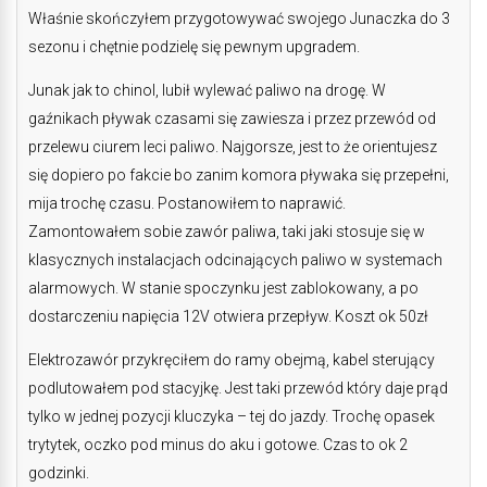
Właśnie skończyłem przygotowywać swojego Junaczka do 3
sezonu i chętnie podzielę się pewnym upgradem.
Junak jak to chinol, lubił wylewać paliwo na drogę. W
gaźnikach pływak czasami się zawiesza i przez przewód od
przelewu ciurem leci paliwo. Najgorsze, jest to że orientujesz
się dopiero po fakcie bo zanim komora pływaka się przepełni,
mija trochę czasu. Postanowiłem to naprawić.
Zamontowałem sobie zawór paliwa, taki jaki stosuje się w
klasycznych instalacjach odcinających paliwo w systemach
alarmowych. W stanie spoczynku jest zablokowany, a po
dostarczeniu napięcia 12V otwiera przepływ. Koszt ok 50zł
Elektrozawór przykręciłem do ramy obejmą, kabel sterujący
podlutowałem pod stacyjkę. Jest taki przewód który daje prąd
tylko w jednej pozycji kluczyka – tej do jazdy. Trochę opasek
trytytek, oczko pod minus do aku i gotowe. Czas to ok 2
godzinki.