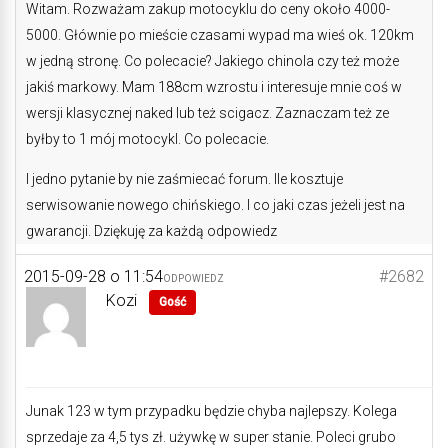
Witam. Rozważam zakup motocyklu do ceny około 4000-
5000. Głównie po mieście czasami wypad ma wieś ok. 120km
w jedną stronę. Co polecacie? Jakiego chinola czy też może
jakiś markowy. Mam 188cm wzrostu i interesuje mnie coś w
wersji klasycznej naked lub też scigacz. Zaznaczam też ze
byłby to 1 mój motocykl. Co polecacie.
I jedno pytanie by nie zaśmiecać forum. Ile kosztuje
serwisowanie nowego chińskiego. I co jaki czas jeżeli jest na
gwarancji. Dziękuję za każdą odpowiedz
2015-09-28 o 11:54
#2682
ODPOWIEDZ
Kozi
Gość
Junak 123 w tym przypadku będzie chyba najlepszy. Kolega
sprzedaje za 4,5 tys zł. używkę w super stanie. Poleci grubo