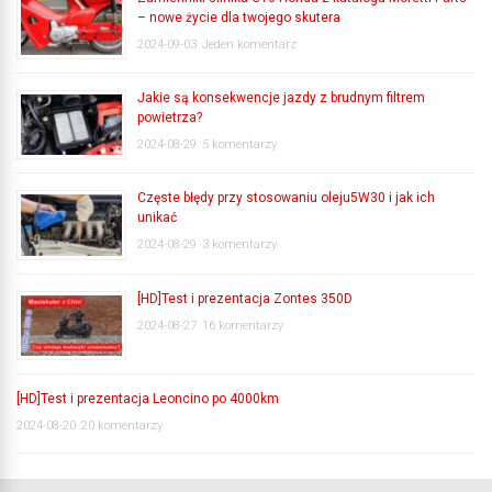
– nowe życie dla twojego skutera
2024-09-03
Jeden komentarz
Jakie są konsekwencje jazdy z brudnym filtrem
powietrza?
2024-08-29
5 komentarzy
Częste błędy przy stosowaniu oleju5W30 i jak ich
unikać
2024-08-29
3 komentarzy
[HD]Test i prezentacja Zontes 350D
2024-08-27
16 komentarzy
[HD]Test i prezentacja Leoncino po 4000km
2024-08-20
20 komentarzy