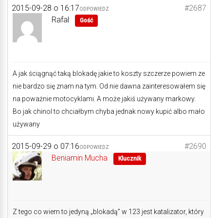
2015-09-28 o 16:17
#2687
ODPOWIEDZ
Rafal
Gość
A jak ściągnąć taką blokadę jakie to koszty szczerze powiem ze
nie bardzo się znam na tym. Od nie dawna zainteresowałem się
na poważnie motocyklami. A może jakiś używany markowy.
Bo jak chinol to chciałbym chyba jednak nowy kupić albo mało
używany
2015-09-29 o 07:16
#2690
ODPOWIEDZ
Beniamin Mucha
Klucznik
Z tego co wiem to jedyną „blokadą” w 123 jest katalizator, który