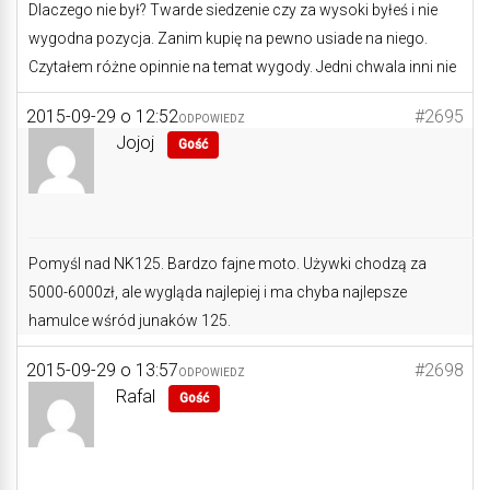
Dlaczego nie był? Twarde siedzenie czy za wysoki byłeś i nie
wygodna pozycja. Zanim kupię na pewno usiade na niego.
Czytałem różne opinnie na temat wygody. Jedni chwala inni nie
2015-09-29 o 12:52
#2695
ODPOWIEDZ
Jojoj
Gość
Pomyśl nad NK125. Bardzo fajne moto. Używki chodzą za
5000-6000zł, ale wygląda najlepiej i ma chyba najlepsze
hamulce wśród junaków 125.
2015-09-29 o 13:57
#2698
ODPOWIEDZ
Rafal
Gość