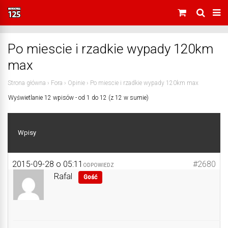
Po miescie i rzadkie wypady 120km
max
Strona główna
›
Fora
›
Opinie
›
Po miescie i rzadkie wypady 120km max
Wyświetlanie 12 wpisów - od 1 do 12 (z 12 w sumie)
Wpisy
2015-09-28 o 05:11
#2680
ODPOWIEDZ
Rafal
Gość