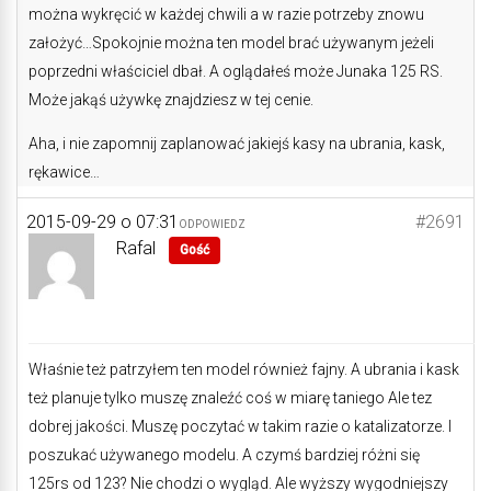
można wykręcić w każdej chwili a w razie potrzeby znowu
założyć…Spokojnie można ten model brać używanym jeżeli
poprzedni właściciel dbał. A oglądałeś może Junaka 125 RS.
Może jakąś używkę znajdziesz w tej cenie.
Aha, i nie zapomnij zaplanować jakiejś kasy na ubrania, kask,
rękawice…
2015-09-29 o 07:31
#2691
ODPOWIEDZ
Rafal
Gość
Właśnie też patrzyłem ten model również fajny. A ubrania i kask
też planuje tylko muszę znaleźć coś w miarę taniego Ale tez
dobrej jakości. Muszę poczytać w takim razie o katalizatorze. I
poszukać używanego modelu. A czymś bardziej różni się
125rs od 123? Nie chodzi o wygląd. Ale wyższy wygodniejszy