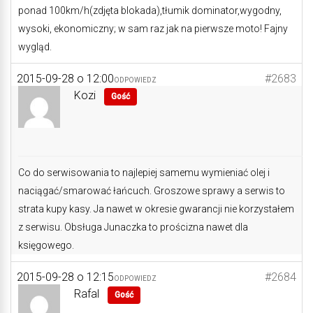
ponad 100km/h(zdjęta blokada),tłumik dominator,wygodny,
wysoki, ekonomiczny; w sam raz jak na pierwsze moto! Fajny
wygląd.
2015-09-28 o 12:00
#2683
ODPOWIEDZ
Kozi
Gość
Co do serwisowania to najlepiej samemu wymieniać olej i
naciągać/smarować łańcuch. Groszowe sprawy a serwis to
strata kupy kasy. Ja nawet w okresie gwarancji nie korzystałem
z serwisu. Obsługa Junaczka to prościzna nawet dla
księgowego.
2015-09-28 o 12:15
#2684
ODPOWIEDZ
Rafal
Gość