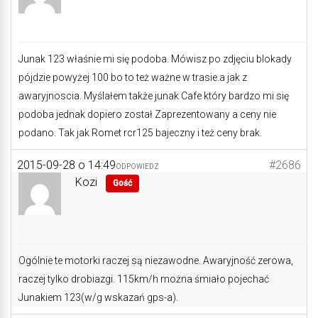
Junak 123 właśnie mi się podoba. Mówisz po zdjęciu blokady
pójdzie powyżej 100 bo to też ważne w trasie.a jak z
awaryjnoscia. Myślałem także junak Cafe który bardzo mi się
podoba jednak dopiero został Zaprezentowany a ceny nie
podano. Tak jak Romet rcr125 bajeczny i też ceny brak.
2015-09-28 o 14:49
#2686
ODPOWIEDZ
Kozi
Gość
Ogólnie te motorki raczej są niezawodne. Awaryjność zerowa,
raczej tylko drobiazgi. 115km/h można śmiało pojechać
Junakiem 123(w/g wskazań gps-a).