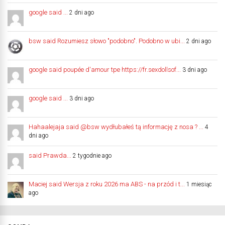
google said ...
2 dni ago
bsw said Rozumiesz słowo "podobno". Podobno w ubi...
2 dni ago
google said poupée d'amour tpe https://fr.sexdollsof...
3 dni ago
google said ...
3 dni ago
Hahaalejaja said @bsw wydłubałeś tą informację z nosa ? ...
4
dni ago
said Prawda...
2 tygodnie ago
Maciej said Wersja z roku 2026 ma ABS - na przód i t...
1 miesiąc
ago