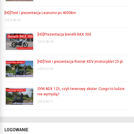
[HD]Test i prezentacja Leoncino po 4000km
2024-08-20
[HD]Prezentacja Benelli BKX 300
2024-08-06
[HD]Test i prezentacja Romet XDV |motocykle125.pl
2024-07-02
SYM ADX 125, czyli terenowy skuter. Czego to ludzie
nie wymyślą?
2024-06-11
LOGOWANIE