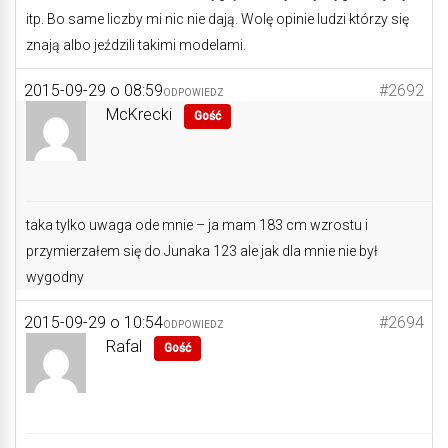
itp. Bo same liczby mi nic nie dają. Wolę opinie ludzi którzy się
znają albo jeździli takimi modelami.
2015-09-29 o 08:59
#2692
ODPOWIEDZ
McKrecki
Gość
taka tylko uwaga ode mnie – ja mam 183 cm wzrostu i
przymierzałem się do Junaka 123 ale jak dla mnie nie był
wygodny
2015-09-29 o 10:54
#2694
ODPOWIEDZ
Rafal
Gość