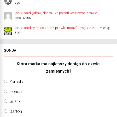
ago
jas13 said @bsw, dobra 125 potrafi kosztować prawie...
1
miesiąc ago
jas13 said cyt."plac zdasz prawko masz". Drogi Sa z...
1 miesiąc
ago
SONDA
Która marka ma najlepszy dostęp do części
zamiennych?
Yamaha
Honda
Suzuki
Barton