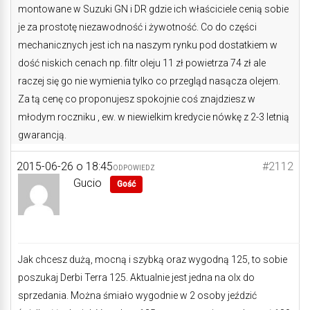
montowane w Suzuki GN i DR gdzie ich właściciele cenią sobie
je za prostotę niezawodność i żywotność. Co do części
mechanicznych jest ich na naszym rynku pod dostatkiem w
dość niskich cenach np. filtr oleju 11 zł powietrza 74 zł ale
raczej się go nie wymienia tylko co przegląd nasącza olejem.
Za tą cenę co proponujesz spokojnie coś znajdziesz w
młodym roczniku , ew. w niewielkim kredycie nówkę z 2-3 letnią
gwarancją.
2015-06-26 o 18:45
#2112
ODPOWIEDZ
Gucio
Gość
Jak chcesz dużą, mocną i szybką oraz wygodną 125, to sobie
poszukaj Derbi Terra 125. Aktualnie jest jedna na olx do
sprzedania. Można śmiało wygodnie w 2 osoby jeździć