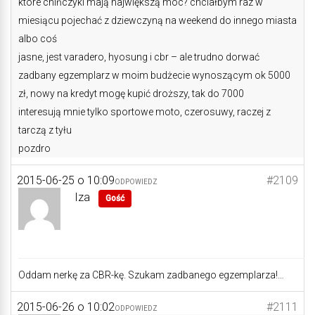
które chińczyki mają największą moc? chciałbym raz w
miesiącu pojechać z dziewczyną na weekend do innego miasta
albo coś
jasne, jest varadero, hyosung i cbr – ale trudno dorwać
zadbany egzemplarz w moim budżecie wynoszącym ok 5000
zł, nowy na kredyt mogę kupić droższy, tak do 7000
interesują mnie tylko sportowe moto, czerosuwy, raczej z
tarczą z tyłu
pozdro
2015-06-25 o 10:09
#2109
ODPOWIEDZ
Iza
Gość
Oddam nerkę za CBR-kę. Szukam zadbanego egzemplarza!…
2015-06-26 o 10:02
#2111
ODPOWIEDZ