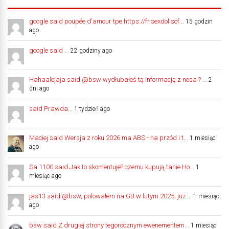
google said poupée d'amour tpe https://fr.sexdollsof...
15 godzin
ago
google said ...
22 godziny ago
Hahaalejaja said @bsw wydłubałeś tą informację z nosa ? ...
2
dni ago
said Prawda...
1 tydzień ago
Maciej said Wersja z roku 2026 ma ABS - na przód i t...
1 miesiąc
ago
Sa 1100 said Jak to skomentuje? czemu kupują tanie Ho...
1
miesiąc ago
jas13 said @bsw, polowałem na GB w lutym 2025, już ...
1 miesiąc
ago
bsw said Z drugiej strony tegorocznym ewenementem...
1 miesiąc