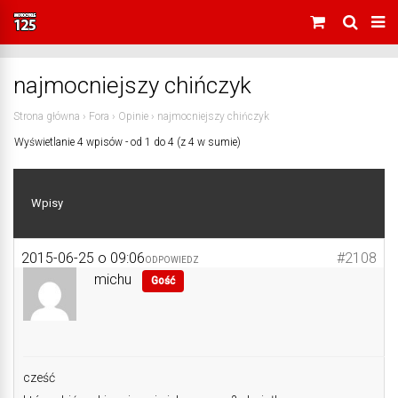
najmocniejszy chińczyk
Strona główna
›
Fora
›
Opinie
›
najmocniejszy chińczyk
Wyświetlanie 4 wpisów - od 1 do 4 (z 4 w sumie)
Wpisy
2015-06-25 o 09:06
#2108
ODPOWIEDZ
michu
Gość
cześć