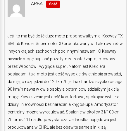
ARBA
Gość
Jeśli to ma być dość duże moto proponowałbym ci Keeway TX
SM lub Kreidler Supermoto DD produkowany w D ale również w
innych krajach zachodnich pod innymi nazwami. O Keeway
niewiele mogę napisać poza tym że został zaprojektowany
przez Włochów i wygląda super . Natomiast Kreidlera
posiadam i tak- moto jest dość wysokie, świetnie się prowadzi,
da się go rozpędzić do 120 km/h jednak bardzo szybko osiąga
90 km/h nawet w dwie osoby a potem powiedziałbym jak cię
mogę. Zawieszenie jest dość komfortowe, spokojnie wybiera
dziury i nierówności bez narażania kręgosłupa. Amortyzator
centralny można wyregulować. Spalanie w okolicy 3 l/100km .
Zbiornik 11 l na długo wystarcza. Jednostka napędowa jest
produkowana w CHRL ale bez obaw te same silniki są