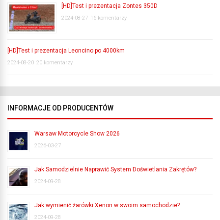
[HD]Test i prezentacja Zontes 350D
2024-08-27
16 komentarzy
[HD]Test i prezentacja Leoncino po 4000km
2024-08-20
20 komentarzy
INFORMACJE OD PRODUCENTÓW
Warsaw Motorcycle Show 2026
2026-03-27
Jak Samodzielnie Naprawić System Doświetlania Zakrętów?
2024-09-28
Jak wymienić żarówki Xenon w swoim samochodzie?
2024-09-28