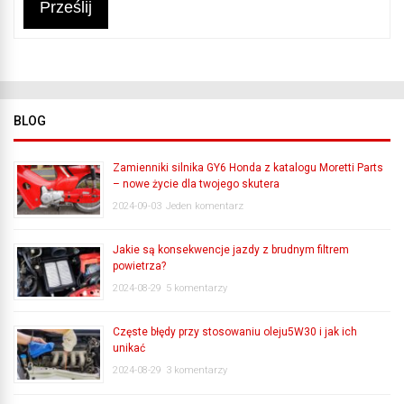
Prześlij
BLOG
Zamienniki silnika GY6 Honda z katalogu Moretti Parts
– nowe życie dla twojego skutera
2024-09-03
Jeden komentarz
Jakie są konsekwencje jazdy z brudnym filtrem
powietrza?
2024-08-29
5 komentarzy
Częste błędy przy stosowaniu oleju5W30 i jak ich
unikać
2024-08-29
3 komentarzy