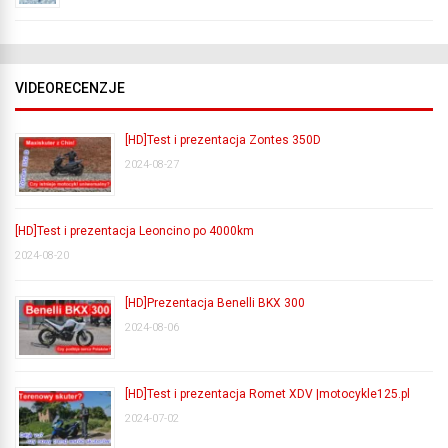
VIDEORECENZJE
[HD]Test i prezentacja Zontes 350D
2024-08-27
[HD]Test i prezentacja Leoncino po 4000km
2024-08-20
[HD]Prezentacja Benelli BKX 300
2024-08-06
[HD]Test i prezentacja Romet XDV |motocykle125.pl
2024-07-02