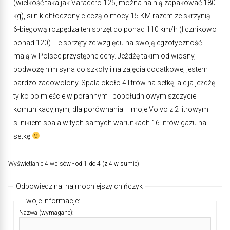
(wielkość taka jak Varadero 125, można na nią zapakować 180
kg), silnik chłodzony cieczą o mocy 15 KM razem ze skrzynią
6-biegową rozpędza ten sprzęt do ponad 110 km/h (licznikowo
ponad 120). Te sprzęty ze względu na swoją egzotyczność
mają w Polsce przystępne ceny. Jeżdżę takim od wiosny,
podwożę nim syna do szkoły i na zajęcia dodatkowe, jestem
bardzo zadowolony. Spala około 4 litrów na setkę, ale ja jeżdżę
tylko po mieście w porannym i popołudniowym szczycie
komunikacyjnym, dla porównania – moje Volvo z 2 litrowym
silnikiem spala w tych samych warunkach 16 litrów gazu na
setkę
Wyświetlanie 4 wpisów - od 1 do 4 (z 4 w sumie)
Odpowiedz na: najmocniejszy chińczyk
Twoje informacje:
Nazwa (wymagane):