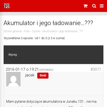
Akumulator i jego ładowanie…???
Strona główna
›
Fora
›
Opinie
›
Akumulator i jego ładowanie…???
Wyświetlanie 3 wpisów - od 1 do 3 (z 3 w sumie)
Wpisy
2016-01-17 o 19:21
#3071
ODPOWIEDZ
jacek
Gość
Mam pytanie dotyczące akumulatora w Junaku 131….nie ma