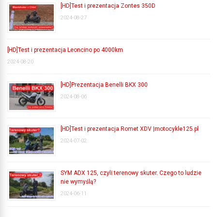
[HD]Test i prezentacja Zontes 350D
2024-08-27
[HD]Test i prezentacja Leoncino po 4000km
2024-08-20
[HD]Prezentacja Benelli BKX 300
2024-08-06
[HD]Test i prezentacja Romet XDV |motocykle125.pl
2024-07-02
SYM ADX 125, czyli terenowy skuter. Czego to ludzie
nie wymyślą?
2024-06-11