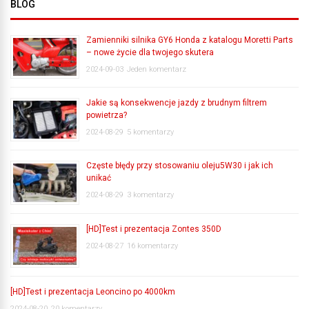
BLOG
Zamienniki silnika GY6 Honda z katalogu Moretti Parts
– nowe życie dla twojego skutera
2024-09-03
Jeden komentarz
Jakie są konsekwencje jazdy z brudnym filtrem
powietrza?
2024-08-29
5 komentarzy
Częste błędy przy stosowaniu oleju5W30 i jak ich
unikać
2024-08-29
3 komentarzy
[HD]Test i prezentacja Zontes 350D
2024-08-27
16 komentarzy
[HD]Test i prezentacja Leoncino po 4000km
2024-08-20
20 komentarzy