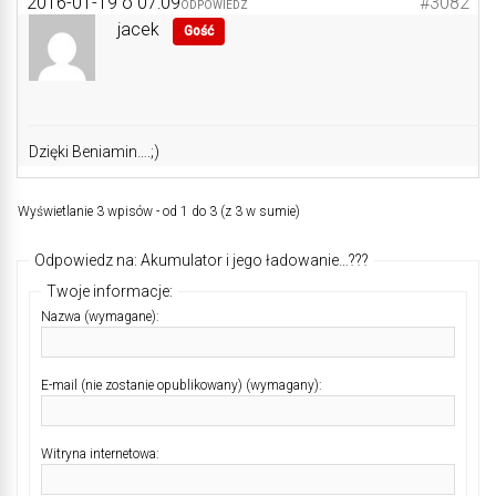
2016-01-19 o 07:09
#3082
ODPOWIEDZ
jacek
Gość
Dzięki Beniamin….;)
Wyświetlanie 3 wpisów - od 1 do 3 (z 3 w sumie)
Odpowiedz na: Akumulator i jego ładowanie…???
Twoje informacje:
Nazwa (wymagane):
E-mail (nie zostanie opublikowany) (wymagany):
Witryna internetowa: