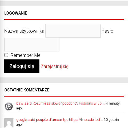
LOGOWANIE
Nazwa użytkownika
Hasło
Remember Me
Zarejestruj się
OSTATNIE KOMENTARZE
bsw said Rozumiesz słowo "podobno". Podobno w ubi...
4 minuty
ago
google said poupée d'amour tpe https://fr.sexdollsof...
20 godzin
ago