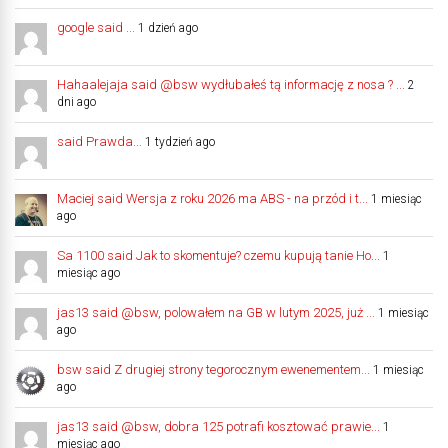
google said ...
1 dzień ago
Hahaalejaja said @bsw wydłubałeś tą informację z nosa ? ...
2
dni ago
said Prawda...
1 tydzień ago
Maciej said Wersja z roku 2026 ma ABS - na przód i t...
1 miesiąc
ago
Sa 1100 said Jak to skomentuje? czemu kupują tanie Ho...
1
miesiąc ago
jas13 said @bsw, polowałem na GB w lutym 2025, już ...
1 miesiąc
ago
bsw said Z drugiej strony tegorocznym ewenementem...
1 miesiąc
ago
jas13 said @bsw, dobra 125 potrafi kosztować prawie...
1
miesiąc ago