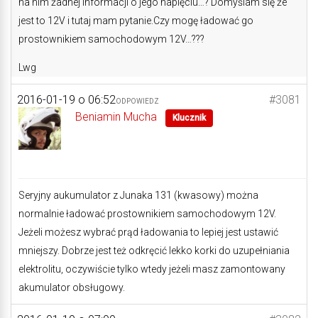
na nim żadnej informacji o jego napięciu…? Domyślam się że
jest to 12V i tutaj mam pytanie.Czy mogę ładować go
prostownikiem samochodowym 12V…???
Lwg
2016-01-19 o 06:52
#3081
ODPOWIEDZ
Beniamin Mucha
Klucznik
Seryjny aukumulator z Junaka 131 (kwasowy) można
normalnie ładować prostownikiem samochodowym 12V.
Jeżeli możesz wybrać prąd ładowania to lepiej jest ustawić
mniejszy. Dobrze jest też odkręcić lekko korki do uzupełniania
elektrolitu, oczywiście tylko wtedy jeżeli masz zamontowany
akumulator obsługowy.