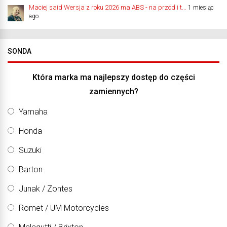
Maciej said Wersja z roku 2026 ma ABS - na przód i t...
1 miesiąc
ago
SONDA
Która marka ma najlepszy dostęp do części
zamiennych?
Yamaha
Honda
Suzuki
Barton
Junak / Zontes
Romet / UM Motorcycles