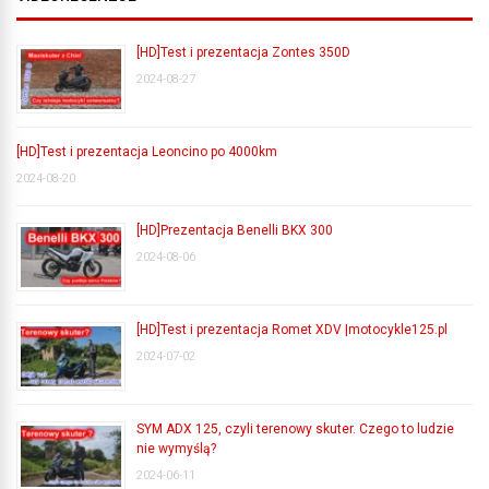
[HD]Test i prezentacja Zontes 350D
2024-08-27
[HD]Test i prezentacja Leoncino po 4000km
2024-08-20
[HD]Prezentacja Benelli BKX 300
2024-08-06
[HD]Test i prezentacja Romet XDV |motocykle125.pl
2024-07-02
SYM ADX 125, czyli terenowy skuter. Czego to ludzie
nie wymyślą?
2024-06-11