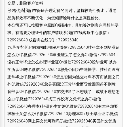
交易，删除客户资料
[价格优势]我们在保证合理定价的同时，坚持较高性价比，通过
品质和效率不断优化，为您倾情诠释什么是高性价比。
本公司还可以按照客户原版印刷制作，且能够达到客户理想的要
求。有需要办理证件的客户请联系我们在线客服中心微信：
729926040 或咨询在线QQ：729926040
办理假毕业证在国内能用吗Q\微信729926040挂科拿不到毕业证
怎么办Q\微信729926040毕 业证丢了怎么办Q\微信729926040
没有正常毕业怎么办理毕业证Q\微信729926040没毕业可 以办
学历认证吗Q\微信729926040您是否因为中途辍学、挂科而没有
正常毕业Q\微信729926040您是否因为递交材料不齐而被拒之门
外Q\微信729926040您是否因没正常毕业而导致回国得不到教
育部认证Q\微信729926040在校挂科了不想读了、成绩不理想怎
么办Q\微信729926040找工 作没有文凭怎么办Q\微信
729926040办理本科/研究生文凭Q\微信729926040有本科却要
求硕士又怎么办Q\微信729926040办理本科/硕士毕业证Q\微信
729926040网上买文凭可靠吗Q\微信729926040买国外文凭质