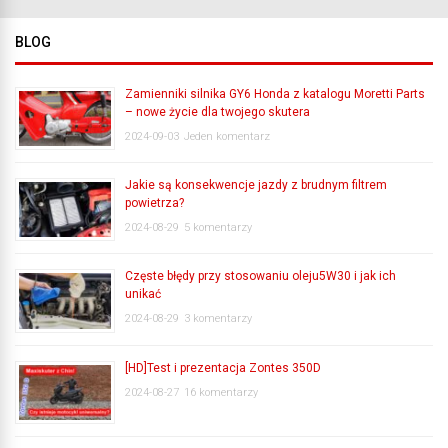
BLOG
Zamienniki silnika GY6 Honda z katalogu Moretti Parts
– nowe życie dla twojego skutera
2024-09-03
Jeden komentarz
Jakie są konsekwencje jazdy z brudnym filtrem
powietrza?
2024-08-29
5 komentarzy
Częste błędy przy stosowaniu oleju5W30 i jak ich
unikać
2024-08-29
3 komentarzy
[HD]Test i prezentacja Zontes 350D
2024-08-27
16 komentarzy