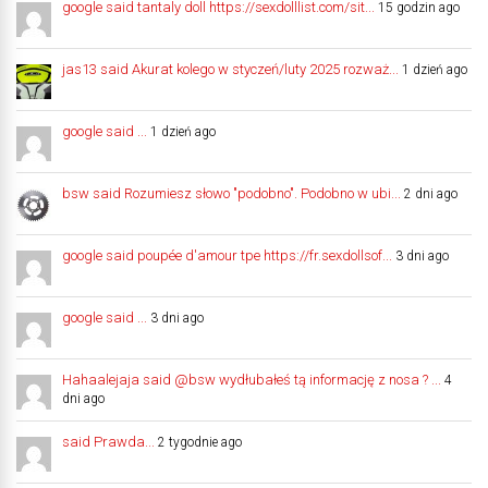
google said tantaly doll https://sexdolllist.com/sit...
15 godzin ago
jas13 said Akurat kolego w styczeń/luty 2025 rozważ...
1 dzień ago
google said ...
1 dzień ago
bsw said Rozumiesz słowo "podobno". Podobno w ubi...
2 dni ago
google said poupée d'amour tpe https://fr.sexdollsof...
3 dni ago
google said ...
3 dni ago
Hahaalejaja said @bsw wydłubałeś tą informację z nosa ? ...
4
dni ago
said Prawda...
2 tygodnie ago