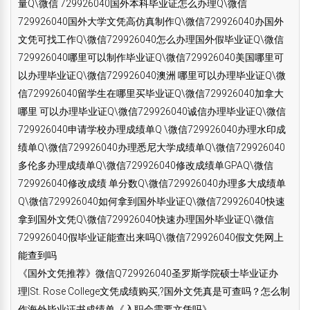
量Q\微信 729926040国外本科毕业证怎么办理Q\微信
729926040国外大学文凭高仿真制作Q\微信729926040办国外
文凭可找工作Q\微信729926040怎么办理国外假毕业证Q\微信
729926040哪里可以制作毕业证Q\微信729926040美国哪里可
以办理毕业证Q\微信729926040澳洲 哪里可以办理毕业证Q\微
信729926040留学生在哪里买毕业证Q\微信729926040加拿大
哪里 可以办理毕业证Q\微信729926040诚信办理毕业证Q\微信
729926040申请学校办理成绩单Q \微信729926040办理水印成
绩单Q\微信729926040办理悉尼大学成绩单Q\微信729926040
多伦多办理成绩单Q\微信729926040修改成绩单GPAQ\微信
729926040修改成绩 单分数Q\微信729926040办理多大成绩单
Q\微信729926040如何拿到国外毕业证Q\微信729926040快速
拿到国外文凭Q\微信729926040快速办理国外毕业证Q\微信
729926040假毕业证能查出来吗Q\微信729926040假文凭网上
能查到吗
《国外文凭推荐》微信Q729926040圣罗斯学院硕士毕业证办
理|St. Rose College文凭成绩购买,?国外文凭真是可查吗？怎么制
作海外毕业证书成绩单《入职会需要文凭吗》