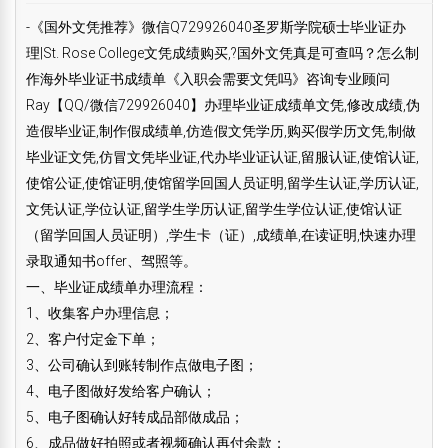
-《国外文凭推荐》微信Q729926040圣罗斯学院硕士毕业证办
理|St. Rose College文凭成绩购买,?国外文凭真是可查吗？怎么制
作海外毕业证书成绩单《入职会需要文凭吗》咨询专业顾问
Ray【QQ/微信729926040】办理毕业证成绩单文凭,修改成绩,伪
造假毕业证,制作假成绩单,仿造假文凭学历,购买假学历文凭,制做
毕业证文凭,仿冒文凭毕业证,代办毕业证认证,留服认证,使馆认证,
使馆公证,使馆证明,使馆留学回国人员证明,留学生认证,学历认证,
文凭认证,学位认证,留学生学历认证,留学生学位认证,使馆认证
（留学回国人员证明）,学生卡（证）,成绩单,在读证明,快速办理
录取通知书offer、驾照等。
一、毕业证成绩单办理流程：
1、收集客户办理信息；
2、客户付定金下单；
3、公司确认到账转制作点做电子图；
4、电子图做好发给客户确认；
5、电子图确认好转成品部做成品；
6、成品做好拍照或者视频确认再付余款；