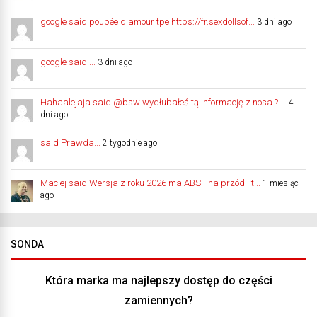
google said poupée d'amour tpe https://fr.sexdollsof...
3 dni ago
google said ...
3 dni ago
Hahaalejaja said @bsw wydłubałeś tą informację z nosa ? ...
4
dni ago
said Prawda...
2 tygodnie ago
Maciej said Wersja z roku 2026 ma ABS - na przód i t...
1 miesiąc
ago
SONDA
Która marka ma najlepszy dostęp do części
zamiennych?