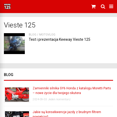
Vieste 125
BLOG
/
MOTOVLOG
Test i prezentacja Keeway Vieste 125
BLOG
Zamienniki silnika GY6 Honda z katalogu Moretti Parts
– nowe życie dla twojego skutera
2024-09-03
Jeden komentarz
Jakie są konsekwencje jazdy z brudnym filtrem
powietrza?