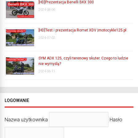
[HD]Prezentacja Benelli BKX 300
2024-08-06
[HD]Test i prezentacja Romet XDV |motocykle125.pl
2024-07-02
SYM ADX 125, czyli terenowy skuter. Czego to ludzie
nie wymyślą?
2024-06-11
LOGOWANIE
Nazwa użytkownika
Hasło