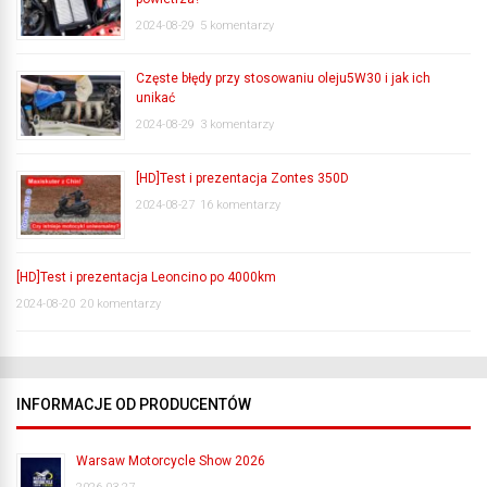
2024-08-29
5 komentarzy
Częste błędy przy stosowaniu oleju5W30 i jak ich
unikać
2024-08-29
3 komentarzy
[HD]Test i prezentacja Zontes 350D
2024-08-27
16 komentarzy
[HD]Test i prezentacja Leoncino po 4000km
2024-08-20
20 komentarzy
INFORMACJE OD PRODUCENTÓW
Warsaw Motorcycle Show 2026