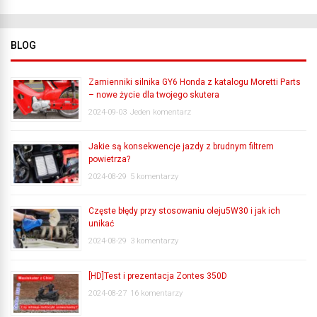
BLOG
Zamienniki silnika GY6 Honda z katalogu Moretti Parts
– nowe życie dla twojego skutera
2024-09-03
Jeden komentarz
Jakie są konsekwencje jazdy z brudnym filtrem
powietrza?
2024-08-29
5 komentarzy
Częste błędy przy stosowaniu oleju5W30 i jak ich
unikać
2024-08-29
3 komentarzy
[HD]Test i prezentacja Zontes 350D
2024-08-27
16 komentarzy