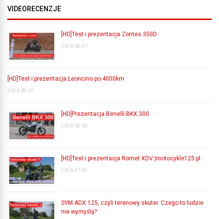
VIDEORECENZJE
[HD]Test i prezentacja Zontes 350D
2024-08-27
[HD]Test i prezentacja Leoncino po 4000km
2024-08-20
[HD]Prezentacja Benelli BKX 300
2024-08-06
[HD]Test i prezentacja Romet XDV |motocykle125.pl
2024-07-02
SYM ADX 125, czyli terenowy skuter. Czego to ludzie
nie wymyślą?