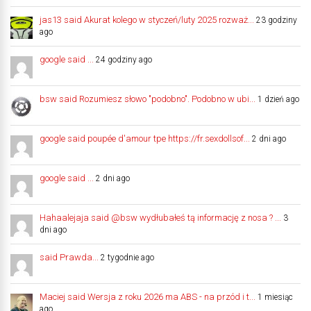
jas13 said Akurat kolego w styczeń/luty 2025 rozważ...
23 godziny
ago
google said ...
24 godziny ago
bsw said Rozumiesz słowo "podobno". Podobno w ubi...
1 dzień ago
google said poupée d'amour tpe https://fr.sexdollsof...
2 dni ago
google said ...
2 dni ago
Hahaalejaja said @bsw wydłubałeś tą informację z nosa ? ...
3
dni ago
said Prawda...
2 tygodnie ago
Maciej said Wersja z roku 2026 ma ABS - na przód i t...
1 miesiąc
ago