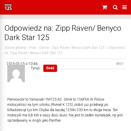
Odpowiedz na: Zipp Raven/ Benyco
Dark Star 125
Strona główna
›
Fora
›
Opinie
›
Zipp Raven/ Benyco Dark Star 125
›
Odpowiedz
na: Zipp Raven/ Benyco Dark Star 125
2015-01-15 o 10:46
#951
Tyrus
Gość
Pierwowzór to Yamasaki YM125-A2. Silnik to 156FMi.W Polsce
motocykliści na tym silniku (Romet K 125) zrobili już przebiegi po
kilkadziesiąt tys km.Chyba dla każdej 125tki 200 km to długa trasa. Ten
motocykl ma 6,8 kW a waży dość dużo. Nie jest to żaden wynalazek, np jest
sprzedawany w Anglii jako Panther.