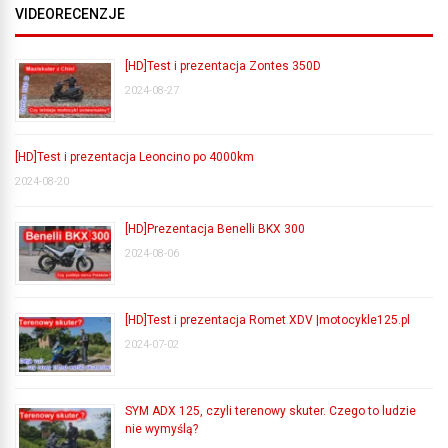
VIDEORECENZJE
[HD]Test i prezentacja Zontes 350D
2024-08-27
[HD]Test i prezentacja Leoncino po 4000km
2024-08-20
[HD]Prezentacja Benelli BKX 300
2024-08-06
[HD]Test i prezentacja Romet XDV |motocykle125.pl
2024-07-02
SYM ADX 125, czyli terenowy skuter. Czego to ludzie
nie wymyślą?