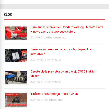
BLOG
Zamienniki silnika GY6 Honda z katalogu Moretti Parts
– nowe życie dla twojego skutera
2024-09-03
Jeden komentarz
Jakie są konsekwencje jazdy z brudnym filtrem
powietrza?
2024-08-29
5 komentarzy
Częste błędy przy stosowaniu oleju5W30 i jak ich
unikać
2024-08-29
3 komentarzy
[HD]Test i prezentacja Zontes 350D
2024-08-27
16 komentarzy