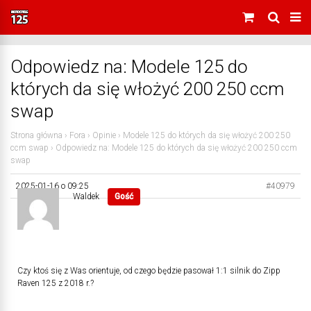
Odpowiedz na: Modele 125 do
których da się włożyć 200 250 ccm
swap
Strona główna
›
Fora
›
Opinie
›
Modele 125 do których da się włożyć 200 250
ccm swap
›
Odpowiedz na: Modele 125 do których da się włożyć 200 250 ccm
swap
2025-01-16 o 09:25
#40979
Waldek
Gość
Czy ktoś się z Was orientuje, od czego będzie pasował 1:1 silnik do Zipp
Raven 125 z 2018 r.?