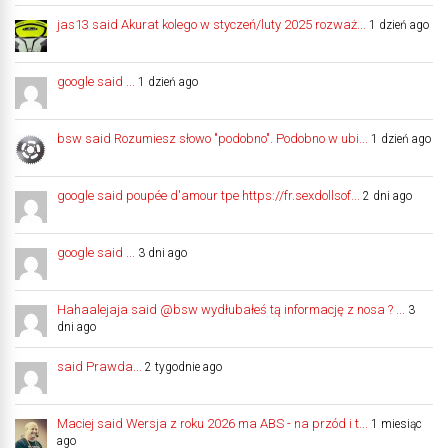
jas13 said Akurat kolego w styczeń/luty 2025 rozważ...
1 dzień ago
google said ...
1 dzień ago
bsw said Rozumiesz słowo "podobno". Podobno w ubi...
1 dzień ago
google said poupée d'amour tpe https://fr.sexdollsof...
2 dni ago
google said ...
3 dni ago
Hahaalejaja said @bsw wydłubałeś tą informację z nosa ? ...
3
dni ago
said Prawda...
2 tygodnie ago
Maciej said Wersja z roku 2026 ma ABS - na przód i t...
1 miesiąc
ago