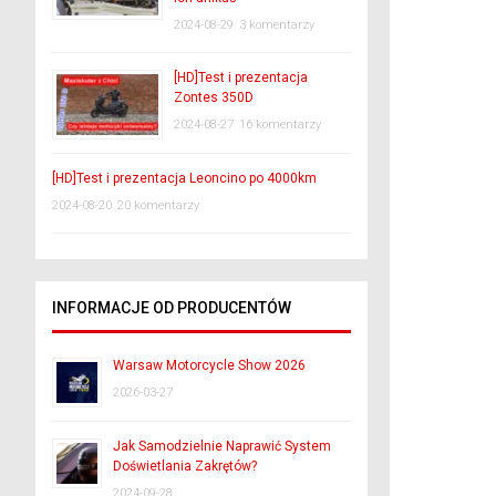
2024-08-29
3 komentarzy
[HD]Test i prezentacja
Zontes 350D
2024-08-27
16 komentarzy
[HD]Test i prezentacja Leoncino po 4000km
2024-08-20
20 komentarzy
INFORMACJE OD PRODUCENTÓW
Warsaw Motorcycle Show 2026
2026-03-27
Jak Samodzielnie Naprawić System
Doświetlania Zakrętów?
2024-09-28