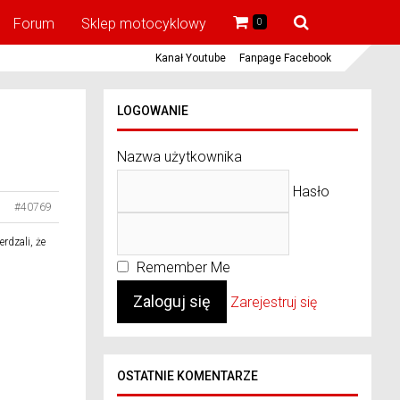
Forum
Sklep motocyklowy
0
Kanał Youtube
Fanpage Facebook
LOGOWANIE
Nazwa użytkownika
Hasło
#40769
rdzali, że
Remember Me
Zarejestruj się
OSTATNIE KOMENTARZE