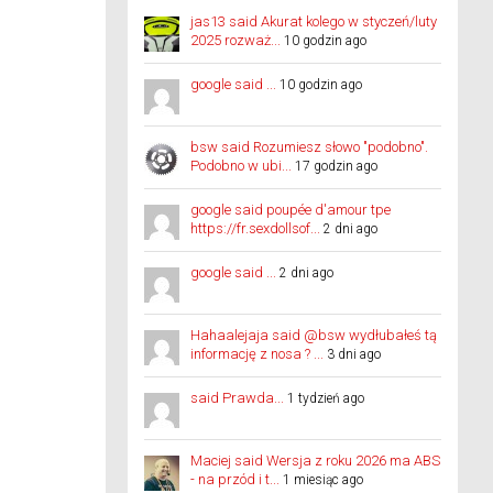
jas13 said Akurat kolego w styczeń/luty
2025 rozważ...
10 godzin ago
google said ...
10 godzin ago
bsw said Rozumiesz słowo "podobno".
Podobno w ubi...
17 godzin ago
google said poupée d'amour tpe
https://fr.sexdollsof...
2 dni ago
google said ...
2 dni ago
Hahaalejaja said @bsw wydłubałeś tą
informację z nosa ? ...
3 dni ago
said Prawda...
1 tydzień ago
Maciej said Wersja z roku 2026 ma ABS
- na przód i t...
1 miesiąc ago