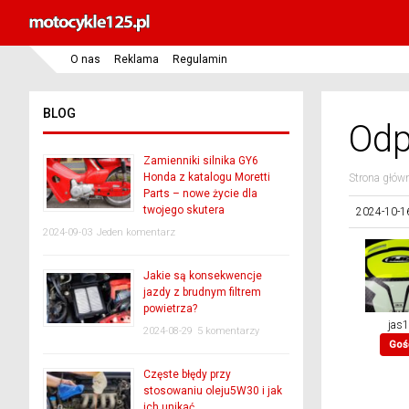
O nas
Reklama
Regulamin
BLOG
Odp
Zamienniki silnika GY6
Honda z katalogu Moretti
Strona głów
Parts – nowe życie dla
twojego skutera
2024-10-1
2024-09-03
Jeden komentarz
Jakie są konsekwencje
jazdy z brudnym filtrem
powietrza?
jas
2024-08-29
5 komentarzy
Goś
Częste błędy przy
stosowaniu oleju5W30 i jak
ich unikać