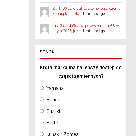
Sa 1100 said Jak to skomentuje? czemu
kupują tanie Ho...
1 miesiąc ago
jas13 said @bsw, polowałem na GB w
lutym 2025, już ...
1 miesiąc ago
SONDA
Która marka ma najlepszy dostęp do
części zamiennych?
Yamaha
Honda
Suzuki
Barton
Junak / Zontes