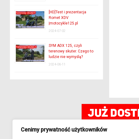
[HD]Test i prezentacja
Romet XDV
|motocykle125.pl
2024-07-02
SYM ADX 125, czyli
terenowy skuter. Czego to
ludzie nie wymyślą?
2024-06-11
Cenimy prywatność użytkowników