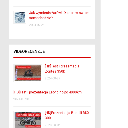
Jak wymienić żarówki Xenon w swoim
samochodzie?
2024-09-28
VIDEORECENZJE
[HD]Test i prezentacja
Zontes 350D
2024-08-27
[HD]Test i prezentacja Leoncino po 4000km
2024-08-20
[HD]Prezentacja Benelli BKX
300
2024-08-06