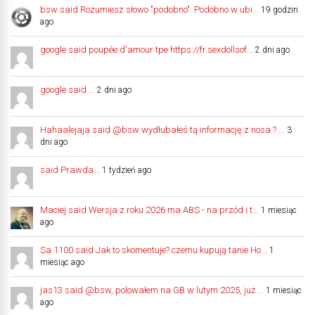
bsw said Rozumiesz słowo "podobno". Podobno w ubi...
19 godzin
ago
google said poupée d'amour tpe https://fr.sexdollsof...
2 dni ago
google said ...
2 dni ago
Hahaalejaja said @bsw wydłubałeś tą informację z nosa ? ...
3
dni ago
said Prawda...
1 tydzień ago
Maciej said Wersja z roku 2026 ma ABS - na przód i t...
1 miesiąc
ago
Sa 1100 said Jak to skomentuje? czemu kupują tanie Ho...
1
miesiąc ago
jas13 said @bsw, polowałem na GB w lutym 2025, już ...
1 miesiąc
ago