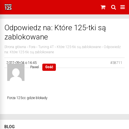
Odpowiedz na: Które 125-tki są
zablokowane
Strona główna
›
Fora
›
Tuning 4T
›
Które 125-tki są zablokowane
›
Odpowiedz
na: Które 125-tki są zablokowane
2022-09-04 o 16:45
#38711
Pawel
Gość
Forza 125cc gdzie blokady
BLOG