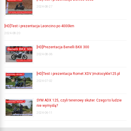
2024-08-27
[HD]Test i prezentacja Leoncino po 4000km
2024-08-20
[HD]Prezentacja Benelli BKX 300
2024-08-06
[HD]Test i prezentacja Romet XDV |motocykle125.pl
2024-07-02
SYM ADX 125, czyli terenowy skuter. Czego to ludzie
nie wymyślą?
2024-06-11