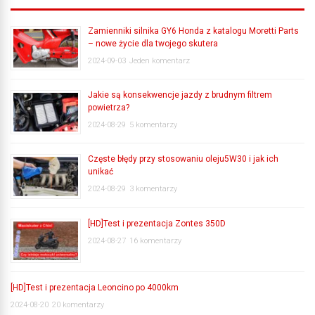
Zamienniki silnika GY6 Honda z katalogu Moretti Parts
– nowe życie dla twojego skutera
2024-09-03
Jeden komentarz
Jakie są konsekwencje jazdy z brudnym filtrem
powietrza?
2024-08-29
5 komentarzy
Częste błędy przy stosowaniu oleju5W30 i jak ich
unikać
2024-08-29
3 komentarzy
[HD]Test i prezentacja Zontes 350D
2024-08-27
16 komentarzy
[HD]Test i prezentacja Leoncino po 4000km
2024-08-20
20 komentarzy