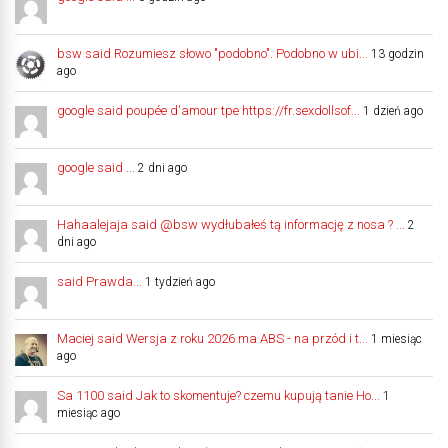
bsw said Rozumiesz słowo "podobno". Podobno w ubi...
13 godzin
ago
google said poupée d'amour tpe https://fr.sexdollsof...
1 dzień ago
google said ...
2 dni ago
Hahaalejaja said @bsw wydłubałeś tą informację z nosa ? ...
2
dni ago
said Prawda...
1 tydzień ago
Maciej said Wersja z roku 2026 ma ABS - na przód i t...
1 miesiąc
ago
Sa 1100 said Jak to skomentuje? czemu kupują tanie Ho...
1
miesiąc ago