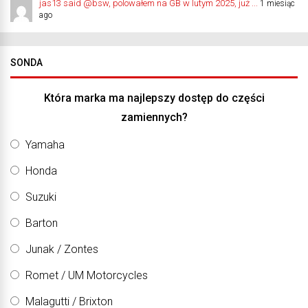
jas13 said @bsw, polowałem na GB w lutym 2025, już ...
1 miesiąc
ago
SONDA
Która marka ma najlepszy dostęp do części
zamiennych?
Yamaha
Honda
Suzuki
Barton
Junak / Zontes
Romet / UM Motorcycles
Malagutti / Brixton