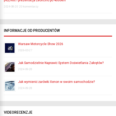
[HD]Test i prezentacja Leoncino po 4000km
2024-08-20
20 komentarzy
INFORMACJE OD PRODUCENTÓW
Warsaw Motorcycle Show 2026
2026-03-27
Jak Samodzielnie Naprawić System Doświetlania Zakrętów?
2024-09-28
Jak wymienić żarówki Xenon w swoim samochodzie?
2024-09-28
VIDEORECENZJE