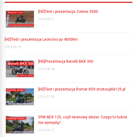
[HD]Test i prezentacja Zontes 350D
2024-08-27
[HD]Test i prezentacja Leoncino po 4000km
2024-08-20
[HD]Prezentacja Benelli BKX 300
2024-08-06
[HD]Test i prezentacja Romet XDV |motocykle125.pl
2024-07-02
SYM ADX 125, czyli terenowy skuter. Czego to ludzie
nie wymyślą?
2024-06-11