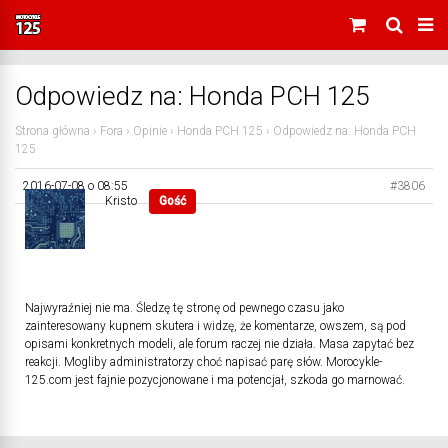
Odpowiedz na: Honda PCH 125
Strona główna
›
Fora
›
Opinie
›
Honda PCH 125
›
Odpowiedz na: Honda PCH
125
2016-07-08 o 08:55
#3806
Kristo
Gość
Najwyraźniej nie ma. Śledzę tę stronę od pewnego czasu jako
zainteresowany kupnem skutera i widzę, że komentarze, owszem, są pod
opisami konkretnych modeli, ale forum raczej nie działa. Masa zapytać bez
reakcji. Mogliby administratorzy choć napisać parę słów. Morocykle-
125.com jest fajnie pozycjonowane i ma potencjał, szkoda go marnować.