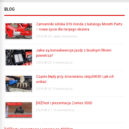
BLOG
Zamienniki silnika GY6 Honda z katalogu Moretti Parts
– nowe życie dla twojego skutera
2024-09-03
Jeden komentarz
Jakie są konsekwencje jazdy z brudnym filtrem
powietrza?
2024-08-29
5 komentarzy
Częste błędy przy stosowaniu oleju5W30 i jak ich
unikać
2024-08-29
3 komentarzy
[HD]Test i prezentacja Zontes 350D
2024-08-27
16 komentarzy