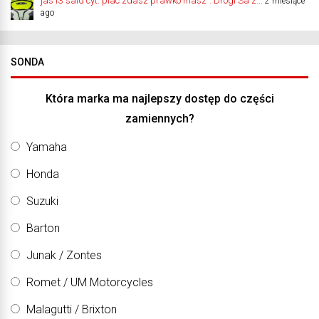
jas13 said cyt."plac zdasz prawko masz". Drogi Sa z...
2 miesiące
ago
SONDA
Która marka ma najlepszy dostęp do części
zamiennych?
Yamaha
Honda
Suzuki
Barton
Junak / Zontes
Romet / UM Motorcycles
Malagutti / Brixton