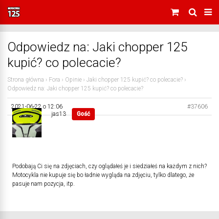
Odpowiedz na: Jaki chopper 125
kupić? co polecacie?
Strona główna
›
Fora
›
Opinie
›
Jaki chopper 125 kupić? co polecacie?
›
Odpowiedz na: Jaki chopper 125 kupić? co polecacie?
2021-06-22 o 12:06
#37606
jas13
Gość
Podobają Ci się na zdjęciach, czy oglądałeś je i siedziałeś na każdym z nich?
Motocykla nie kupuje się bo ładnie wygląda na zdjęciu, tylko dlatego, że
pasuje nam pozycja, itp.