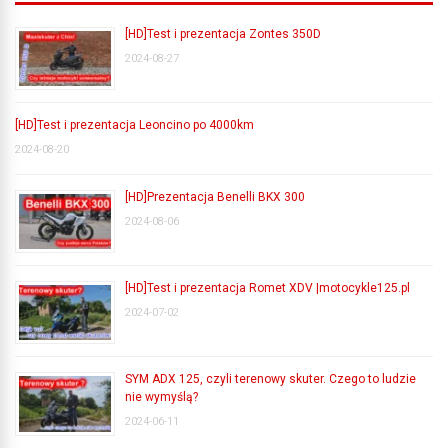
[HD]Test i prezentacja Zontes 350D
2024-08-27
[HD]Test i prezentacja Leoncino po 4000km
2024-08-20
[HD]Prezentacja Benelli BKX 300
2024-08-06
[HD]Test i prezentacja Romet XDV |motocykle125.pl
2024-07-02
SYM ADX 125, czyli terenowy skuter. Czego to ludzie
nie wymyślą?
2024-06-11