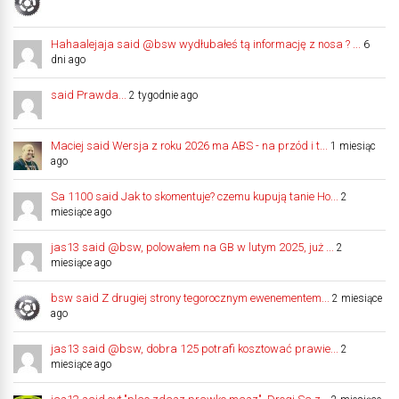
Hahaalejaja said @bsw wydłubałeś tą informację z nosa ? ...
6
dni ago
said Prawda...
2 tygodnie ago
Maciej said Wersja z roku 2026 ma ABS - na przód i t...
1 miesiąc
ago
Sa 1100 said Jak to skomentuje? czemu kupują tanie Ho...
2
miesiące ago
jas13 said @bsw, polowałem na GB w lutym 2025, już ...
2
miesiące ago
bsw said Z drugiej strony tegorocznym ewenementem...
2 miesiące
ago
jas13 said @bsw, dobra 125 potrafi kosztować prawie...
2
miesiące ago