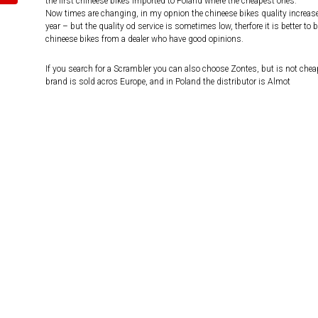
the first chineese bikes imported to Poland where the cheapest ones.
Now times are changing, in my opnion the chineese bikes quality increas
year – but the quality od service is sometimes low, therfore it is better to 
chineese bikes from a dealer who have good opinions.
If you search for a Scrambler you can also choose Zontes, but is not chea
brand is sold acros Europe, and in Poland the distributor is Almot