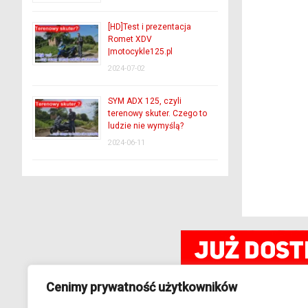
[HD]Test i prezentacja
Romet XDV
|motocykle125.pl
2024-07-02
SYM ADX 125, czyli
terenowy skuter. Czego to
ludzie nie wymyślą?
2024-06-11
Cenimy prywatność użytkowników