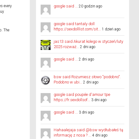
es every
google said ...
20 godzin ago
buy
google said tantaly doll
https://sexdolllist.com/sit...
1 dzień ago
p. The
jas13 said Akurat kolego w styczeń/luty
2025 rozważ...
2 dni ago
google said ...
2 dni ago
bsw said Rozumiesz słowo "podobno".
Podobno w ubi...
2 dni ago
google said poupée d'amour tpe
https://fr.sexdollsof...
3 dni ago
google said ...
3 dni ago
Hahaalejaja said @bsw wydłubałeś tą
informację z nosa ? ...
4 dni ago