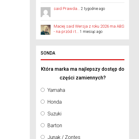
said Prawda...
2 tygodnie ago
Maciej said Wersja z roku 2026 ma ABS
- na przód i t...
1 miesiąc ago
SONDA
Która marka ma najlepszy dostęp do
części zamiennych?
Yamaha
Honda
Suzuki
Barton
Junak / Zontes