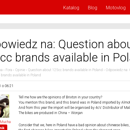
Katalog
Blog
Motovlog
owiedz na: Question abo
cc brands available in Po
na
›
Fora
›
Opinie
›
Question about 125cc brands available in Poland
›
Odpowiedz na: 
brands available in Poland
1 o 06:21
Tell me how are the opinions of Brixton in your country?
You mention this brand, and this brand was in Poland imported by Almot
And from this year the import will be organised by 4cV. Distributor of Mal
The bikes are produced in China – Wonjan
 Mucha
Consider that we, here in Poland have a bad opinion about chineese bikes
nik