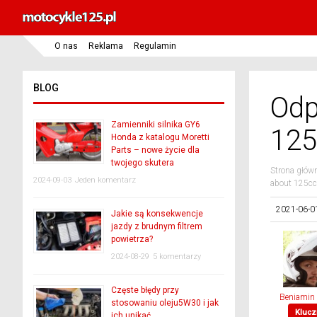
O nas
Reklama
Regulamin
BLOG
Odp
Zamienniki silnika GY6
125
Honda z katalogu Moretti
Parts – nowe życie dla
twojego skutera
Strona głów
2024-09-03
Jeden komentarz
about 125cc 
2021-06-0
Jakie są konsekwencje
jazdy z brudnym filtrem
powietrza?
2024-08-29
5 komentarzy
Częste błędy przy
Beniamin
stosowaniu oleju5W30 i jak
Klucz
ich unikać