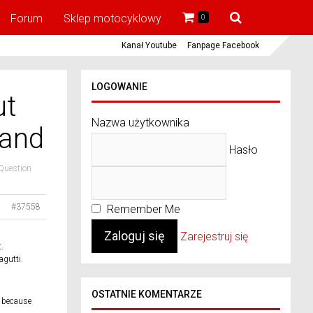
Forum
Sklep motocyklowy
0
Kanał Youtube
Fanpage Facebook
LOGOWANIE
ut
Nazwa użytkownika
land
Hasło
Question
#37558
Remember Me
Zarejestruj się
.
agutti.
OSTATNIE KOMENTARZE
, because