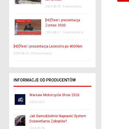
2024-08-29
3 komentarzy
[HD]Test i prezentacja
Zontes 350D
2024-08-27
16 komentarzy
[HD]Test i prezentacja Leoncino po 4000km
2024-08-20
20 komentarzy
INFORMACJE OD PRODUCENTÓW
Warsaw Motorcycle Show 2026
2026-03-27
Jak Samodzielnie Naprawić System
Doświetlania Zakrętów?
2024-09-28