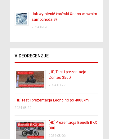
Jak wymienić żarówki Xenon w swoim
samochodzie?
2024-09-28
VIDEORECENZJE
[HD]Test i prezentacja
Zontes 350D
2024-08-27
[HD]Test i prezentacja Leoncino po 4000km
2024-08-20
[HD]Prezentacja Benelli BKX
300
2024-08-06