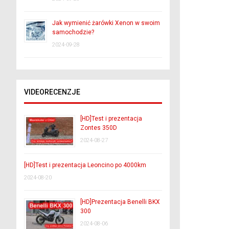
Jak wymienić żarówki Xenon w swoim
samochodzie?
2024-09-28
VIDEORECENZJE
[HD]Test i prezentacja
Zontes 350D
2024-08-27
[HD]Test i prezentacja Leoncino po 4000km
2024-08-20
[HD]Prezentacja Benelli BKX
300
2024-08-06