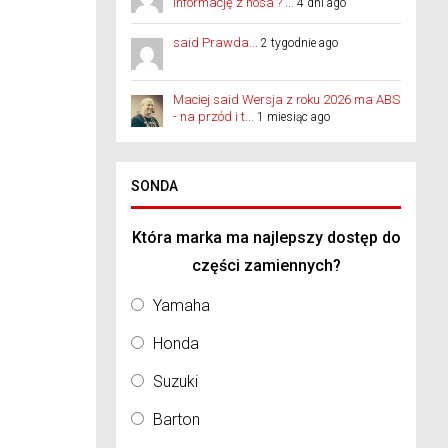
informację z nosa ? ...
4 dni ago
said Prawda...
2 tygodnie ago
Maciej said Wersja z roku 2026 ma ABS
- na przód i t...
1 miesiąc ago
SONDA
Która marka ma najlepszy dostęp do
części zamiennych?
Yamaha
Honda
Suzuki
Barton