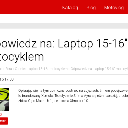
Katalog
Blog
Motovlog
owiedz na: Laptop 15-16″
ocyklem
na
›
Fora
›
Opinie
›
Laptop 15-16″ motocyklem
›
Odpowiedz na: Laptop 15-16″ motocy
8 o 17:00
Opierając się na tym co można dostrzec na zdjęciach, śmiem podejrzewać
to brandowany XLmoto. Teoretycznie Shima Ayro się różni bardziej, a dobr
zbiera Ogio Mach Lh 1, ale to cena Xlmoto x 10
13
ator