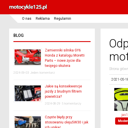
O nas
Reklama
Regulamin
BLOG
Odp
Zamienniki silnika GY6
mot
Honda z katalogu Moretti
Parts – nowe życie dla
twojego skutera
Strona głów
2024-09-03
Jeden komentarz
2021-05-1
Jakie są konsekwencje
jazdy z brudnym filtrem
powietrza?
2024-08-29
5 komentarzy
jas
Częste błędy przy
Moder
stosowaniu oleju5W30 i jak
ich unikać