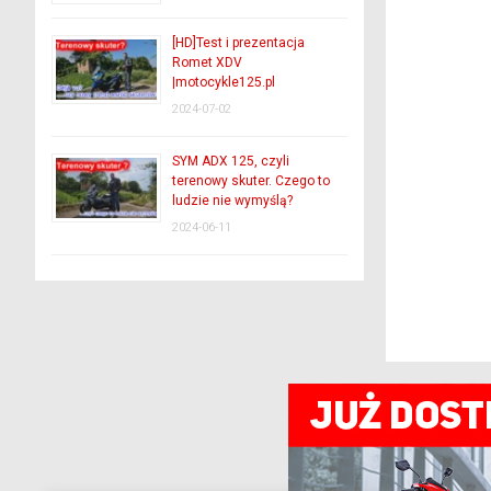
[HD]Test i prezentacja
Romet XDV
|motocykle125.pl
2024-07-02
SYM ADX 125, czyli
terenowy skuter. Czego to
ludzie nie wymyślą?
2024-06-11