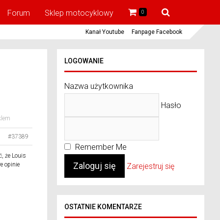
Forum
Sklep motocyklowy
0
Kanał Youtube
Fanpage Facebook
LOGOWANIE
Nazwa użytkownika
Hasło
klem
#37389
Remember Me
, że Louis
e opinie
Zarejestruj się
OSTATNIE KOMENTARZE