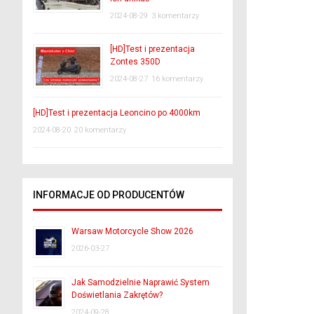
2024-08-29
3 komentarzy
[HD]Test i prezentacja
Zontes 350D
2024-08-27
16 komentarzy
[HD]Test i prezentacja Leoncino po 4000km
2024-08-20
20 komentarzy
INFORMACJE OD PRODUCENTÓW
Warsaw Motorcycle Show 2026
2026-03-27
Jak Samodzielnie Naprawić System
Doświetlania Zakrętów?
2024-09-28