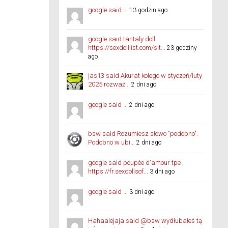
google said ...
13 godzin ago
google said tantaly doll
https://sexdolllist.com/sit...
23 godziny
ago
jas13 said Akurat kolego w styczeń/luty
2025 rozważ...
2 dni ago
google said ...
2 dni ago
bsw said Rozumiesz słowo "podobno".
Podobno w ubi...
2 dni ago
google said poupée d'amour tpe
https://fr.sexdollsof...
3 dni ago
google said ...
3 dni ago
Hahaalejaja said @bsw wydłubałeś tą