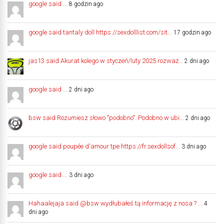
google said ...
8 godzin ago
google said tantaly doll https://sexdolllist.com/sit...
17 godzin ago
jas13 said Akurat kolego w styczeń/luty 2025 rozważ...
2 dni ago
google said ...
2 dni ago
bsw said Rozumiesz słowo "podobno". Podobno w ubi...
2 dni ago
google said poupée d'amour tpe https://fr.sexdollsof...
3 dni ago
google said ...
3 dni ago
Hahaalejaja said @bsw wydłubałeś tą informację z nosa ? ...
4
dni ago