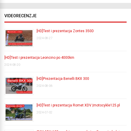
VIDEORECENZJE
[HD]Test i prezentacja Zontes 350D
2024-08-27
[HD]Test i prezentacja Leoncino po 4000km
2024-08-20
[HD]Prezentacja Benelli BKX 300
2024-08-06
[HD]Test i prezentacja Romet XDV |motocykle125.pl
2024-07-02