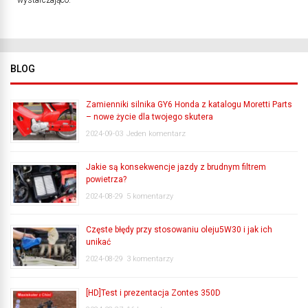
wystarczająco.
BLOG
Zamienniki silnika GY6 Honda z katalogu Moretti Parts
– nowe życie dla twojego skutera
2024-09-03
Jeden komentarz
Jakie są konsekwencje jazdy z brudnym filtrem
powietrza?
2024-08-29
5 komentarzy
Częste błędy przy stosowaniu oleju5W30 i jak ich
unikać
2024-08-29
3 komentarzy
[HD]Test i prezentacja Zontes 350D