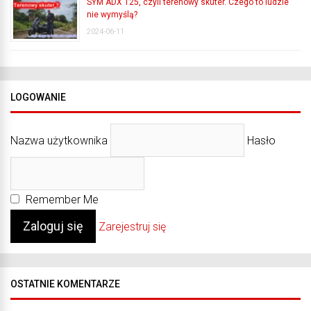
SYM ADX 125, czyli terenowy skuter. Czego to ludzie
nie wymyślą?
2024-06-11
LOGOWANIE
Nazwa użytkownika
Hasło
Remember Me
Zarejestruj się
OSTATNIE KOMENTARZE