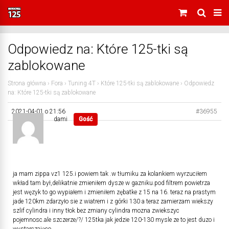
Odpowiedz na: Które 125-tki są
zablokowane
Strona główna
›
Fora
›
Tuning 4T
›
Które 125-tki są zablokowane
›
Odpowiedz
na: Które 125-tki są zablokowane
2021-04-01 o 21:56
#36955
dami
Gość
ja mam zippa vz1 125.i powiem tak .w tłumiku za kolankiem wyrzuciłem
wkład tam był,delikatnie zmieniłem dysze w gazniku.pod filtrem powietrza
jest węzyk to go wypiałem i zmieniłem zębatke z 15 na 16. teraz na prastym
jade 120km zdarzyło sie z wiatrem i z górki 130 a teraz zamierzam wiekszy
szlif cylindra i inny tłok bez zmiany cylindra mozna zwiekszyc
pojemnosc.ale szczerze/?/ 125tka jak jedzie 120-130 mysle ze to jest duzo i