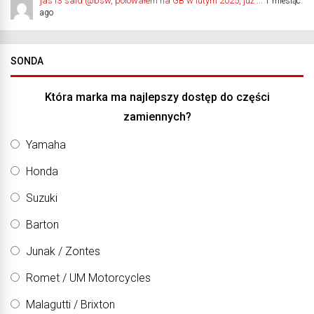
jas13 said @bsw, polowałem na GB w lutym 2025, już ...
1 miesiąc
ago
SONDA
Która marka ma najlepszy dostęp do części
zamiennych?
Yamaha
Honda
Suzuki
Barton
Junak / Zontes
Romet / UM Motorcycles
Malagutti / Brixton