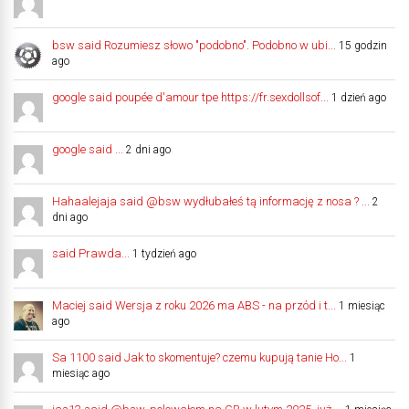
bsw said Rozumiesz słowo "podobno". Podobno w ubi...
15 godzin
ago
google said poupée d'amour tpe https://fr.sexdollsof...
1 dzień ago
google said ...
2 dni ago
Hahaalejaja said @bsw wydłubałeś tą informację z nosa ? ...
2
dni ago
said Prawda...
1 tydzień ago
Maciej said Wersja z roku 2026 ma ABS - na przód i t...
1 miesiąc
ago
Sa 1100 said Jak to skomentuje? czemu kupują tanie Ho...
1
miesiąc ago