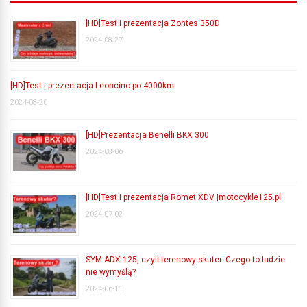
[HD]Test i prezentacja Zontes 350D
2024-08-27
[HD]Test i prezentacja Leoncino po 4000km
2024-08-20
[HD]Prezentacja Benelli BKX 300
2024-08-06
[HD]Test i prezentacja Romet XDV |motocykle125.pl
2024-07-02
SYM ADX 125, czyli terenowy skuter. Czego to ludzie
nie wymyślą?
2024-06-11