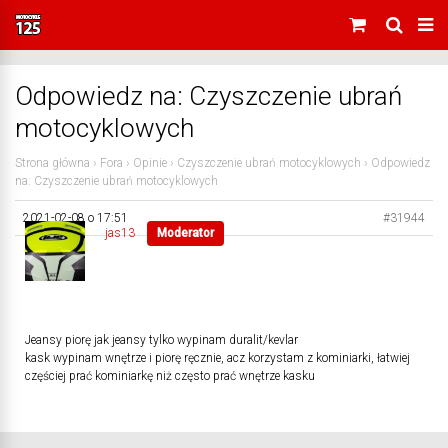
Odpowiedz na: Czyszczenie ubrań
motocyklowych
Strona główna
›
Fora
›
Opinie
›
Czyszczenie ubrań motocyklowych
›
Odpowiedz
na: Czyszczenie ubrań motocyklowych
2021-02-08 o 17:51
#31944
jas13
Moderator
Jeansy piorę jak jeansy tylko wypinam duralit/kevlar
kask wypinam wnętrze i piorę ręcznie, acz korzystam z kominiarki, łatwiej
częściej prać kominiarkę niż często prać wnętrze kasku