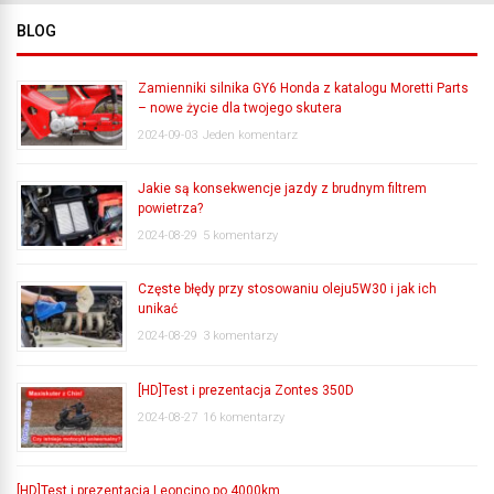
BLOG
Zamienniki silnika GY6 Honda z katalogu Moretti Parts
– nowe życie dla twojego skutera
2024-09-03
Jeden komentarz
Jakie są konsekwencje jazdy z brudnym filtrem
powietrza?
2024-08-29
5 komentarzy
Częste błędy przy stosowaniu oleju5W30 i jak ich
unikać
2024-08-29
3 komentarzy
[HD]Test i prezentacja Zontes 350D
2024-08-27
16 komentarzy
[HD]Test i prezentacja Leoncino po 4000km