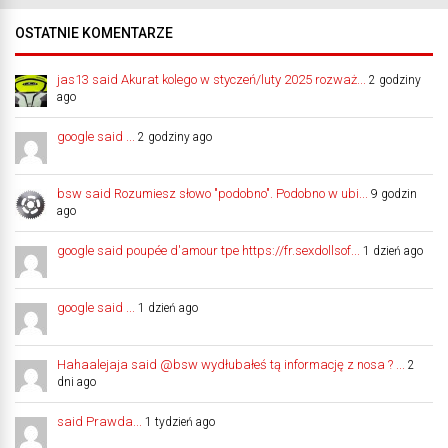
OSTATNIE KOMENTARZE
jas13 said Akurat kolego w styczeń/luty 2025 rozważ...
2 godziny
ago
google said ...
2 godziny ago
bsw said Rozumiesz słowo "podobno". Podobno w ubi...
9 godzin
ago
google said poupée d'amour tpe https://fr.sexdollsof...
1 dzień ago
google said ...
1 dzień ago
Hahaalejaja said @bsw wydłubałeś tą informację z nosa ? ...
2
dni ago
said Prawda...
1 tydzień ago