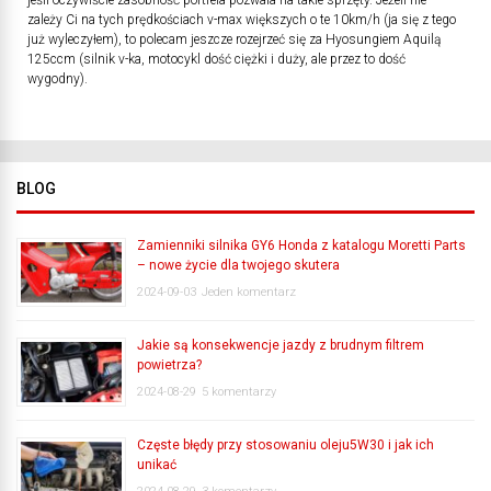
jeśli oczywiście zasobność portfela pozwala na takie sprzęty. Jeżeli nie
zależy Ci na tych prędkościach v-max większych o te 10km/h (ja się z tego
już wyleczyłem), to polecam jeszcze rozejrzeć się za Hyosungiem Aquilą
125ccm (silnik v-ka, motocykl dość ciężki i duży, ale przez to dość
wygodny).
BLOG
Zamienniki silnika GY6 Honda z katalogu Moretti Parts
– nowe życie dla twojego skutera
2024-09-03
Jeden komentarz
Jakie są konsekwencje jazdy z brudnym filtrem
powietrza?
2024-08-29
5 komentarzy
Częste błędy przy stosowaniu oleju5W30 i jak ich
unikać