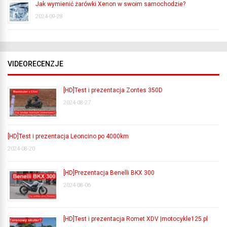
Jak wymienić żarówki Xenon w swoim samochodzie?
2024-09-28
VIDEORECENZJE
[HD]Test i prezentacja Zontes 350D
2024-08-27
[HD]Test i prezentacja Leoncino po 4000km
2024-08-20
[HD]Prezentacja Benelli BKX 300
2024-08-06
[HD]Test i prezentacja Romet XDV |motocykle125.pl