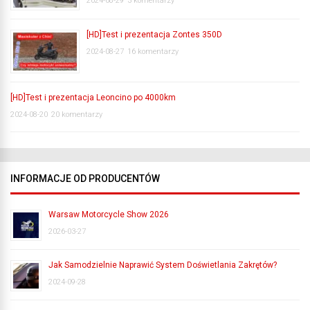
2024-08-29
3 komentarzy
[HD]Test i prezentacja Zontes 350D
2024-08-27
16 komentarzy
[HD]Test i prezentacja Leoncino po 4000km
2024-08-20
20 komentarzy
INFORMACJE OD PRODUCENTÓW
Warsaw Motorcycle Show 2026
2026-03-27
Jak Samodzielnie Naprawić System Doświetlania Zakrętów?
2024-09-28