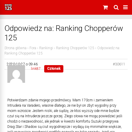
Odpowiedz na: Ranking Chopperów
125
Strona główna
›
Fora
›
Rankingi
›
Ranking Chopperów 125
›
Odpowiedz na:
Ranking Chopperów 125
2020-10-27 o 09:46
#30611
link87
Członek
Potwierdzam zdanie mojego przedmówcy. Mam 170cm i zamieniłem
Intrudera na Varadero, właśnie dlatego, że nie był on zbyt wygodny przy
moim wzroście. Jestem niski, ale sądzę, że ktoś wyższy ode mnie będzie
czuł się na Intruderze jeszcze gorzej. Złego słowa nie mogę powiedzieć jeśli
chodzi o niezawodność, ale jednak w kwestii komfortu Suzuki przegrywa.
Drag Star i Shadow są ciut wygodniejsze i wydają się minimalnie większe,