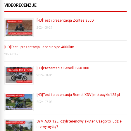
VIDEORECENZJE
[HD]Test i prezentacja Zontes 350D
2024-08-27
[HD]Test i prezentacja Leoncino po 4000km
2024-08-20
[HD]Prezentacja Benelli BKX 300
2024-08-06
[HD]Test i prezentacja Romet XDV |motocykle125.pl
2024-07-02
SYM ADX 125, czyli terenowy skuter. Czego to ludzie
nie wymyślą?