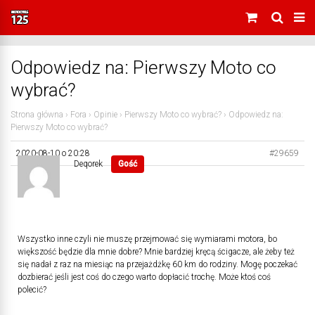
Odpowiedz na: Pierwszy Moto co
wybrać?
Strona główna
›
Fora
›
Opinie
›
Pierwszy Moto co wybrać?
›
Odpowiedz na:
Pierwszy Moto co wybrać?
2020-08-10 o 20:28
#29659
Deqorek
Gość
Wszystko inne czyli nie muszę przejmować się wymiarami motora, bo
większość będzie dla mnie dobre? Mnie bardziej kręcą ścigacze, ale żeby też
się nadał z raz na miesiąc na przejażdżkę 60 km do rodziny. Mogę poczekać
dozbierać jeśli jest coś do czego warto dopłacić trochę. Może ktoś coś
polecić?