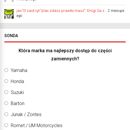
jas13 said cyt."plac zdasz prawko masz". Drogi Sa z...
2 miesiące
ago
SONDA
Która marka ma najlepszy dostęp do części
zamiennych?
Yamaha
Honda
Suzuki
Barton
Junak / Zontes
Romet / UM Motorcycles