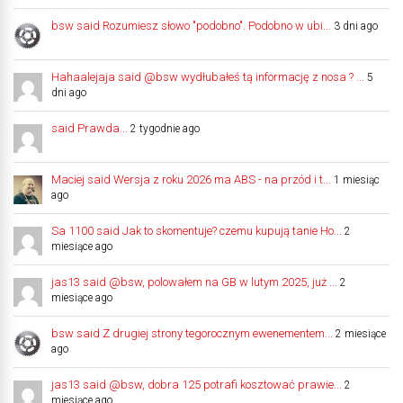
bsw said Rozumiesz słowo "podobno". Podobno w ubi...
3 dni ago
Hahaalejaja said @bsw wydłubałeś tą informację z nosa ? ...
5
dni ago
said Prawda...
2 tygodnie ago
Maciej said Wersja z roku 2026 ma ABS - na przód i t...
1 miesiąc
ago
Sa 1100 said Jak to skomentuje? czemu kupują tanie Ho...
2
miesiące ago
jas13 said @bsw, polowałem na GB w lutym 2025, już ...
2
miesiące ago
bsw said Z drugiej strony tegorocznym ewenementem...
2 miesiące
ago
jas13 said @bsw, dobra 125 potrafi kosztować prawie...
2
miesiące ago