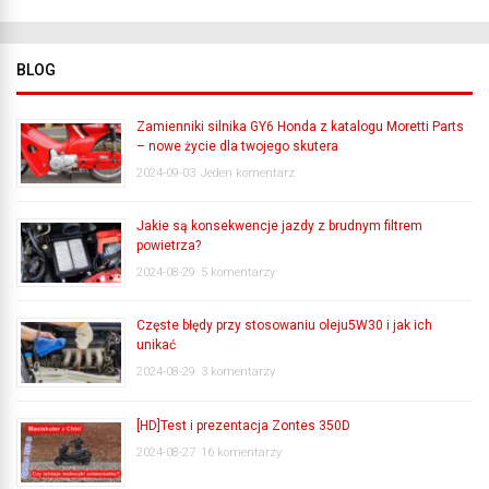
BLOG
Zamienniki silnika GY6 Honda z katalogu Moretti Parts
– nowe życie dla twojego skutera
2024-09-03
Jeden komentarz
Jakie są konsekwencje jazdy z brudnym filtrem
powietrza?
2024-08-29
5 komentarzy
Częste błędy przy stosowaniu oleju5W30 i jak ich
unikać
2024-08-29
3 komentarzy
[HD]Test i prezentacja Zontes 350D
2024-08-27
16 komentarzy