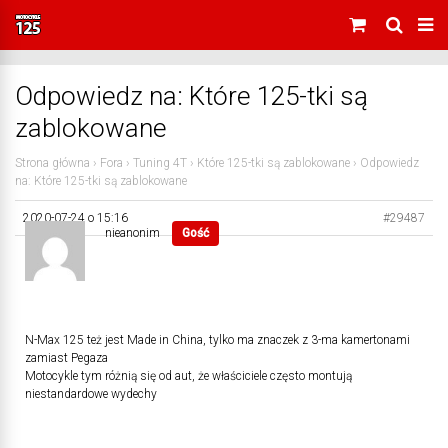
Odpowiedz na: Które 125-tki są
zablokowane
Strona główna
›
Fora
›
Tuning 4T
›
Które 125-tki są zablokowane
›
Odpowiedz
na: Które 125-tki są zablokowane
2020-07-24 o 15:16
#29487
nieanonim
Gość
N-Max 125 też jest Made in China, tylko ma znaczek z 3-ma kamertonami
zamiast Pegaza
Motocykle tym różnią się od aut, że właściciele często montują
niestandardowe wydechy