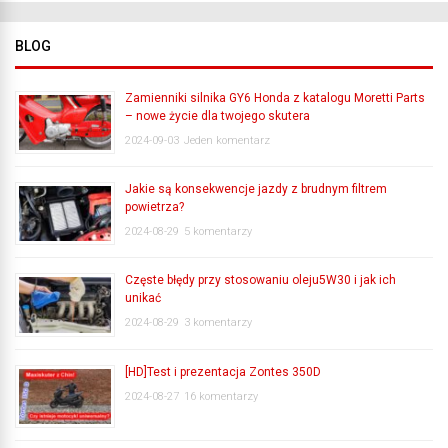
BLOG
Zamienniki silnika GY6 Honda z katalogu Moretti Parts
– nowe życie dla twojego skutera
2024-09-03
Jeden komentarz
Jakie są konsekwencje jazdy z brudnym filtrem
powietrza?
2024-08-29
5 komentarzy
Częste błędy przy stosowaniu oleju5W30 i jak ich
unikać
2024-08-29
3 komentarzy
[HD]Test i prezentacja Zontes 350D
2024-08-27
16 komentarzy