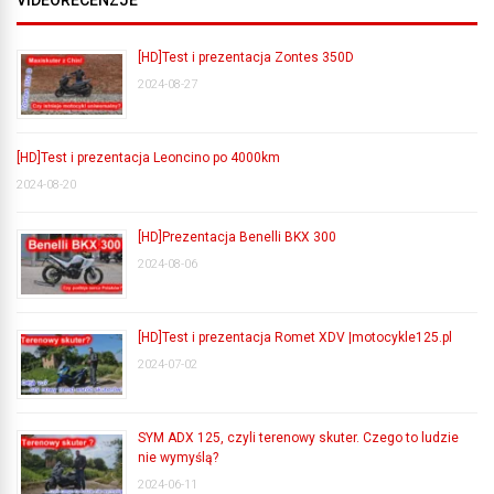
[HD]Test i prezentacja Zontes 350D
2024-08-27
[HD]Test i prezentacja Leoncino po 4000km
2024-08-20
[HD]Prezentacja Benelli BKX 300
2024-08-06
[HD]Test i prezentacja Romet XDV |motocykle125.pl
2024-07-02
SYM ADX 125, czyli terenowy skuter. Czego to ludzie
nie wymyślą?
2024-06-11