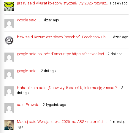
jas13 said Akurat kolego w styczeń/luty 2025 rozważ...
1 dzień ago
google said ...
1 dzień ago
bsw said Rozumiesz słowo "podobno". Podobno w ubi...
1 dzień ago
google said poupée d'amour tpe https://fr.sexdollsof...
2 dni ago
google said ...
3 dni ago
Hahaalejaja said @bsw wydłubałeś tą informację z nosa ? ...
3
dni ago
said Prawda...
2 tygodnie ago
Maciej said Wersja z roku 2026 ma ABS - na przód i t...
1 miesiąc
ago