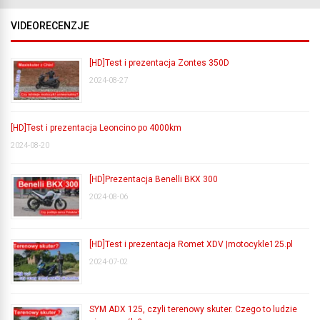
VIDEORECENZJE
[HD]Test i prezentacja Zontes 350D
2024-08-27
[HD]Test i prezentacja Leoncino po 4000km
2024-08-20
[HD]Prezentacja Benelli BKX 300
2024-08-06
[HD]Test i prezentacja Romet XDV |motocykle125.pl
2024-07-02
SYM ADX 125, czyli terenowy skuter. Czego to ludzie