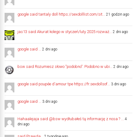
google said tantaly doll https://sexdolllist.com/sit...
21 godzin ago
jas13 said Akurat kolego w styczeń/luty 2025 rozważ...
2 dni ago
google said ...
2 dni ago
bsw said Rozumiesz słowo "podobno". Podobno w ubi...
2 dni ago
google said poupée d'amour tpe https://fr.sexdollsof...
3 dni ago
google said ...
3 dni ago
Hahaalejaja said @bsw wydłubałeś tą informację z nosa ? ...
4
dni ago
said Prawda...
2 tygodnie ago