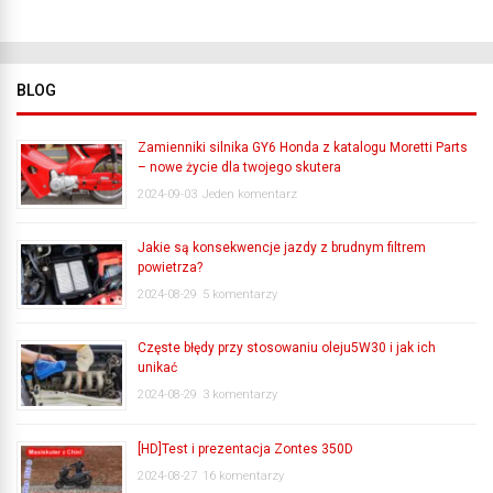
BLOG
Zamienniki silnika GY6 Honda z katalogu Moretti Parts
– nowe życie dla twojego skutera
2024-09-03
Jeden komentarz
Jakie są konsekwencje jazdy z brudnym filtrem
powietrza?
2024-08-29
5 komentarzy
Częste błędy przy stosowaniu oleju5W30 i jak ich
unikać
2024-08-29
3 komentarzy
[HD]Test i prezentacja Zontes 350D
2024-08-27
16 komentarzy