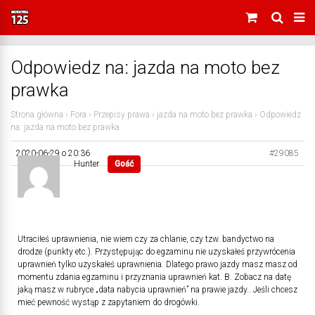
Odpowiedz na: jazda na moto bez
prawka
Strona główna
›
Fora
›
Przepisy prawa
›
jazda na moto bez prawka
›
Odpowiedz
na: jazda na moto bez prawka
2020-06-29 o 20:36
#29085
Hunter
Gość
Utraciłeś uprawnienia, nie wiem czy za chlanie, czy tzw. bandyctwo na
drodze (punkty etc.). Przystępując do egzaminu nie uzyskałeś przywrócenia
uprawnień tylko uzyskałeś uprawnienia. Dlatego prawo jazdy masz masz od
momentu zdania egzaminu i przyznania uprawnień kat. B. Zobacz na datę
jaką masz w rubryce „data nabycia uprawnień” na prawie jazdy.. Jeśli chcesz
mieć pewność wystąp z zapytaniem do drogówki.