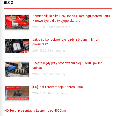
BLOG
Zamienniki silnika GY6 Honda z katalogu Moretti Parts
– nowe życie dla twojego skutera
2024-09-03
Jeden komentarz
Jakie są konsekwencje jazdy z brudnym filtrem
powietrza?
2024-08-29
5 komentarzy
Częste błędy przy stosowaniu oleju5W30 i jak ich
unikać
2024-08-29
3 komentarzy
[HD]Test i prezentacja Zontes 350D
2024-08-27
16 komentarzy
[HD]Test i prezentacja Leoncino po 4000km