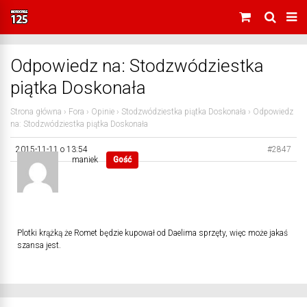
Odpowiedz na: Stodzwódziestka
piątka Doskonała
Strona główna
›
Fora
›
Opinie
›
Stodzwódziestka piątka Doskonała
›
Odpowiedz
na: Stodzwódziestka piątka Doskonała
2015-11-11 o 13:54
#2847
maniek
Gość
Plotki krążką że Romet będzie kupował od Daelima sprzęty, więc może jakaś
szansa jest.