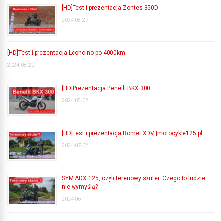
[HD]Test i prezentacja Zontes 350D
2024-08-27
[HD]Test i prezentacja Leoncino po 4000km
2024-08-20
[HD]Prezentacja Benelli BKX 300
2024-08-06
[HD]Test i prezentacja Romet XDV |motocykle125.pl
2024-07-02
SYM ADX 125, czyli terenowy skuter. Czego to ludzie
nie wymyślą?
2024-06-11