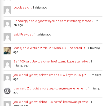
google said ...
1 dzień ago
Hahaalejaja said @bsw wydłubałeś tą informację z nosa ? ...
2
dni ago
said Prawda...
1 tydzień ago
Maciej said Wersja z roku 2026 ma ABS - na przód i t...
1 miesiąc
ago
Sa 1100 said Jak to skomentuje? czemu kupują tanie Ho...
1
miesiąc ago
jas13 said @bsw, polowałem na GB w lutym 2025, już ...
1 miesiąc
ago
bsw said Z drugiej strony tegorocznym ewenementem...
1 miesiąc
ago
jas13 said @bsw, dobra 125 potrafi kosztować prawie...
1
miesiąc ago