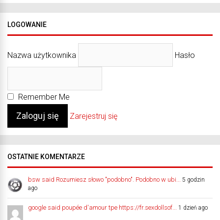
LOGOWANIE
Nazwa użytkownika
Hasło
Remember Me
Zarejestruj się
OSTATNIE KOMENTARZE
bsw said Rozumiesz słowo "podobno". Podobno w ubi...
5 godzin
ago
google said poupée d'amour tpe https://fr.sexdollsof...
1 dzień ago