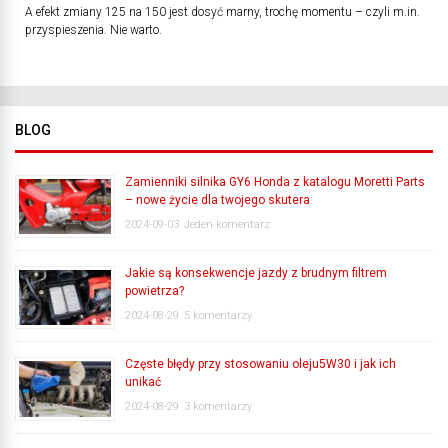
A efekt zmiany 125 na 150 jest dosyć marny, trochę momentu – czyli m.in.
przyspieszenia. Nie warto.
BLOG
Zamienniki silnika GY6 Honda z katalogu Moretti Parts
– nowe życie dla twojego skutera
2024-09-03
Jeden komentarz
Jakie są konsekwencje jazdy z brudnym filtrem
powietrza?
2024-08-29
5 komentarzy
Częste błędy przy stosowaniu oleju5W30 i jak ich
unikać
2024-08-29
3 komentarzy