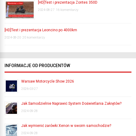
[HD]Test i prezentacja Zontes 350D
2024-08-27
16 komentarzy
[HD]Test i prezentacja Leoncino po 4000km
2024-08-20
20 komentarzy
INFORMACJE OD PRODUCENTÓW
Warsaw Motorcycle Show 2026
2026-03-27
Jak Samodzielnie Naprawić System Doświetlania Zakrętów?
2024-09-28
Jak wymienić żarówki Xenon w swoim samochodzie?
2024-09-28