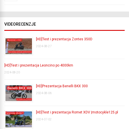
VIDEORECENZJE
[HD]Test i prezentacja Zontes 350D
2024-08-27
[HD]Test i prezentacja Leoncino po 4000km
2024-08-20
[HD]Prezentacja Benelli BKX 300
2024-08-06
[HD]Test i prezentacja Romet XDV |motocykle125.pl
2024-07-02