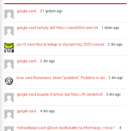
google said ...
21 godzin ago
google said tantaly doll https://sexdolllist.com/sit...
1 dzień ago
jas13 said Akurat kolego w styczeń/luty 2025 rozważ...
2 dni ago
google said ...
2 dni ago
bsw said Rozumiesz słowo "podobno". Podobno w ubi...
2 dni ago
google said poupée d'amour tpe https://fr.sexdollsof...
3 dni ago
google said ...
4 dni ago
Hahaalejaja said @bsw wydłubałeś tą informację z nosa ? ...
4