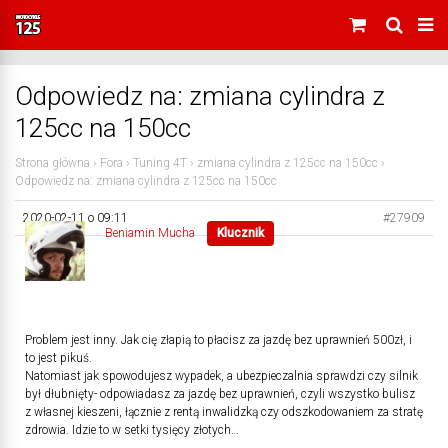
Odpowiedz na: zmiana cylindra z
125cc na 150cc
Strona główna
›
Fora
›
Tuning 4T
›
zmiana cylindra z 125cc na 150cc
›
Odpowiedz na: zmiana cylindra z 125cc na 150cc
2020-02-11 o 09:11
#27909
Beniamin Mucha
Klucznik
Problem jest inny. Jak cię złapią to płacisz za jazdę bez uprawnień 500zł, i
to jest pikuś.
Natomiast jak spowodujesz wypadek, a ubezpieczalnia sprawdzi czy silnik
był dłubnięty- odpowiadasz za jazdę bez uprawnień, czyli wszystko bulisz
z własnej kieszeni, łącznie z rentą inwalidzką czy odszkodowaniem za stratę
zdrowia. Idzie to w setki tysięcy złotych…