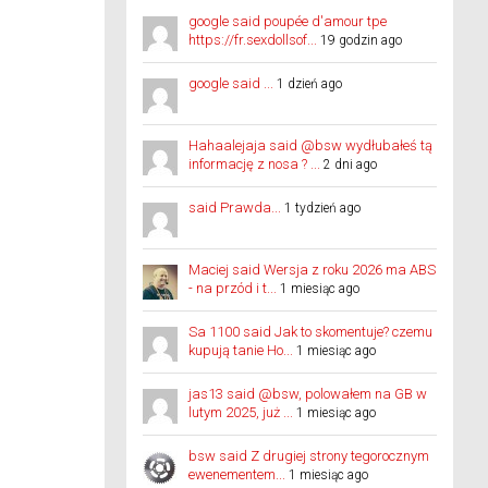
google said poupée d'amour tpe
https://fr.sexdollsof...
19 godzin ago
google said ...
1 dzień ago
Hahaalejaja said @bsw wydłubałeś tą
informację z nosa ? ...
2 dni ago
said Prawda...
1 tydzień ago
Maciej said Wersja z roku 2026 ma ABS
- na przód i t...
1 miesiąc ago
Sa 1100 said Jak to skomentuje? czemu
kupują tanie Ho...
1 miesiąc ago
jas13 said @bsw, polowałem na GB w
lutym 2025, już ...
1 miesiąc ago
bsw said Z drugiej strony tegorocznym
ewenementem...
1 miesiąc ago