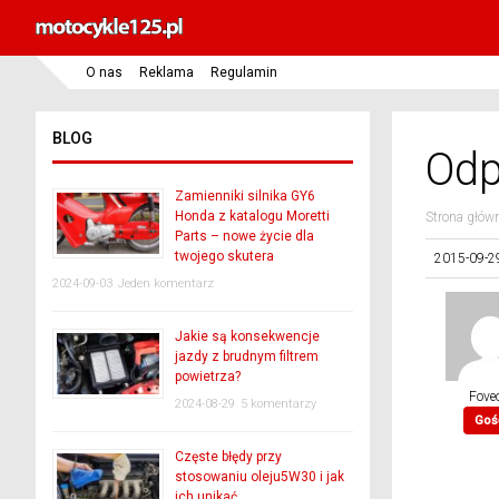
O nas
Reklama
Regulamin
BLOG
Odp
Zamienniki silnika GY6
Honda z katalogu Moretti
Strona głów
Parts – nowe życie dla
twojego skutera
2015-09-2
2024-09-03
Jeden komentarz
Jakie są konsekwencje
jazdy z brudnym filtrem
powietrza?
Fove
2024-08-29
5 komentarzy
Goś
Częste błędy przy
stosowaniu oleju5W30 i jak
ich unikać