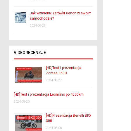
Jak wymienić żarówki Xenon w swoim
samochodzie?
2024-09-28
VIDEORECENZJE
[HD]Test i prezentacja
Zontes 350D
2024-08-27
[HD]Test i prezentacja Leoncino po 4000km
2024-08-20
[HD]Prezentacja Benelli BKX
300
2024-08-06