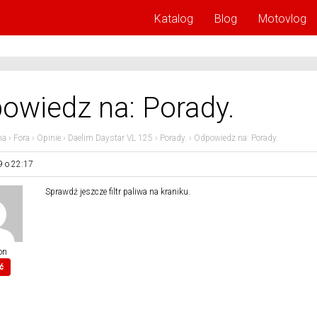
Katalog
Blog
Motovlog
owiedz na: Porady.
na
›
Fora
›
Opinie
›
Daelim Daystar VL 125
›
Porady.
›
Odpowiedz na: Porady.
9 o 22:17
Sprawdź jeszcze filtr paliwa na kraniku.
on
ć