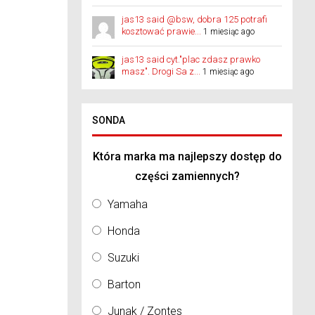
jas13 said @bsw, dobra 125 potrafi
kosztować prawie...
1 miesiąc ago
jas13 said cyt."plac zdasz prawko
masz". Drogi Sa z...
1 miesiąc ago
SONDA
Która marka ma najlepszy dostęp do
części zamiennych?
Yamaha
Honda
Suzuki
Barton
Junak / Zontes