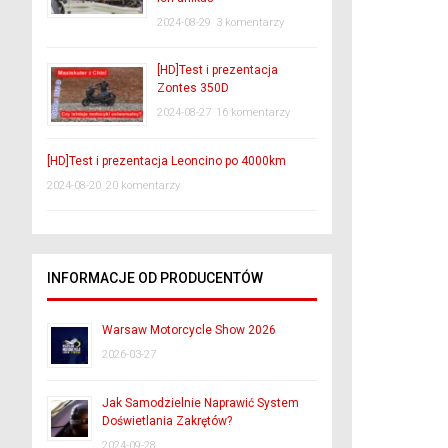
2024-08-29
3 komentarzy
[HD]Test i prezentacja
Zontes 350D
2024-08-27
16 komentarzy
[HD]Test i prezentacja Leoncino po 4000km
2024-08-20
20 komentarzy
INFORMACJE OD PRODUCENTÓW
Warsaw Motorcycle Show 2026
2026-03-27
Jak Samodzielnie Naprawić System
Doświetlania Zakrętów?
2024-09-28