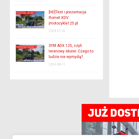
[HD]Test i prezentacja
Romet XDV
|motocykle125.pl
2024-07-02
SYM ADX 125, czyli
terenowy skuter. Czego to
ludzie nie wymyślą?
2024-06-11