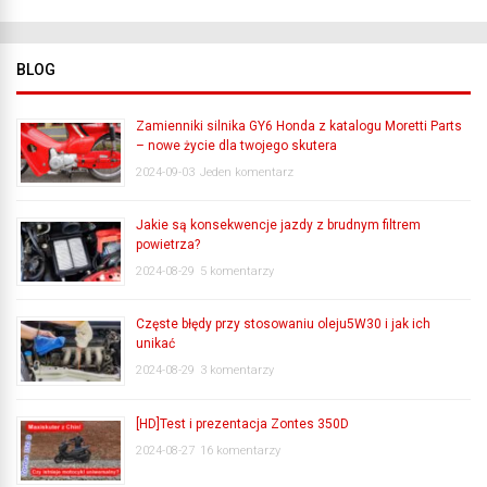
BLOG
Zamienniki silnika GY6 Honda z katalogu Moretti Parts
– nowe życie dla twojego skutera
2024-09-03
Jeden komentarz
Jakie są konsekwencje jazdy z brudnym filtrem
powietrza?
2024-08-29
5 komentarzy
Częste błędy przy stosowaniu oleju5W30 i jak ich
unikać
2024-08-29
3 komentarzy
[HD]Test i prezentacja Zontes 350D
2024-08-27
16 komentarzy