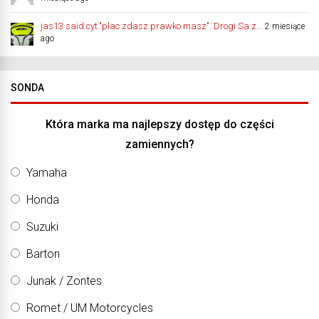
jas13 said cyt."plac zdasz prawko masz". Drogi Sa z...
2 miesiące
ago
SONDA
Która marka ma najlepszy dostęp do części
zamiennych?
Yamaha
Honda
Suzuki
Barton
Junak / Zontes
Romet / UM Motorcycles