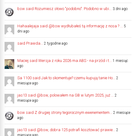
bsw said Rozumiesz słowo "podobno". Podobno w ubi...
3 dni ago
Hahaalejaja said @bsw wydłubałeś tą informację z nosa ? ...
5
dni ago
said Prawda...
2 tygodnie ago
Maciej said Wersja z roku 2026 ma ABS - na przód i t...
1 miesiąc
ago
Sa 1100 said Jak to skomentuje? czemu kupują tanie Ho...
2
miesiące ago
jas13 said @bsw, polowałem na GB w lutym 2025, już ...
2
miesiące ago
bsw said Z drugiej strony tegorocznym ewenementem...
2 miesiące
ago
jas13 said @bsw, dobra 125 potrafi kosztować prawie...
2
miesiące ago