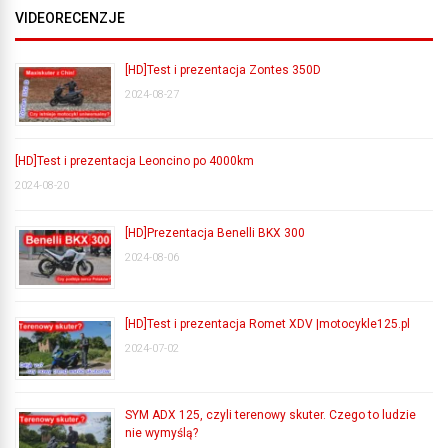
VIDEORECENZJE
[HD]Test i prezentacja Zontes 350D
2024-08-27
[HD]Test i prezentacja Leoncino po 4000km
2024-08-20
[HD]Prezentacja Benelli BKX 300
2024-08-06
[HD]Test i prezentacja Romet XDV |motocykle125.pl
2024-07-02
SYM ADX 125, czyli terenowy skuter. Czego to ludzie
nie wymyślą?