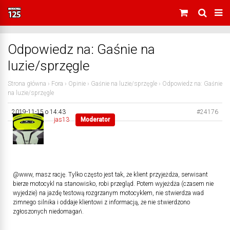
Odpowiedz na: Gaśnie na
luzie/sprzęgle
Strona główna
›
Fora
›
Opinie
›
Gaśnie na luzie/sprzęgle
›
Odpowiedz na: Gaśnie
na luzie/sprzęgle
2019-11-15 o 14:43
#24176
jas13
Moderator
@www, masz rację. Tylko często jest tak, że klient przyjeżdża, serwisant
bierze motocykl na stanowisko, robi przegląd. Potem wyjeżdża (czasem nie
wyjedzie) na jazdę testową rozgrzanym motocyklem, nie stwierdza wad
zimnego silnika i oddaje klientowi z informacją, że nie stwierdzono
zgłoszonych niedomagań.