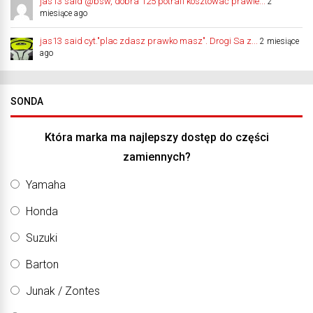
jas13 said @bsw, dobra 125 potrafi kosztować prawie...
2
miesiące ago
jas13 said cyt."plac zdasz prawko masz". Drogi Sa z...
2 miesiące
ago
SONDA
Która marka ma najlepszy dostęp do części
zamiennych?
Yamaha
Honda
Suzuki
Barton
Junak / Zontes