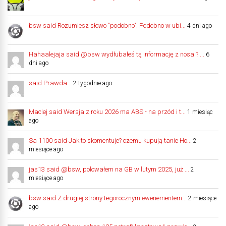
bsw said Rozumiesz słowo "podobno". Podobno w ubi...
4 dni ago
Hahaalejaja said @bsw wydłubałeś tą informację z nosa ? ...
6
dni ago
said Prawda...
2 tygodnie ago
Maciej said Wersja z roku 2026 ma ABS - na przód i t...
1 miesiąc
ago
Sa 1100 said Jak to skomentuje? czemu kupują tanie Ho...
2
miesiące ago
jas13 said @bsw, polowałem na GB w lutym 2025, już ...
2
miesiące ago
bsw said Z drugiej strony tegorocznym ewenementem...
2 miesiące
ago