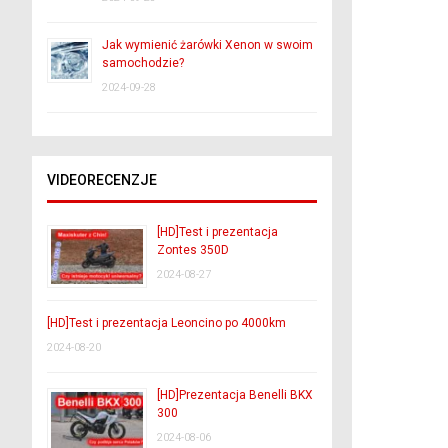
Jak wymienić żarówki Xenon w swoim
samochodzie?
2024-09-28
VIDEORECENZJE
[HD]Test i prezentacja
Zontes 350D
2024-08-27
[HD]Test i prezentacja Leoncino po 4000km
2024-08-20
[HD]Prezentacja Benelli BKX
300
2024-08-06