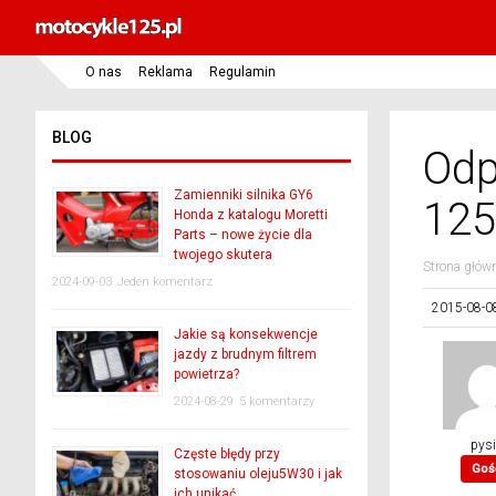
O nas
Reklama
Regulamin
BLOG
Odp
Zamienniki silnika GY6
125
Honda z katalogu Moretti
Parts – nowe życie dla
twojego skutera
Strona głów
2024-09-03
Jeden komentarz
2015-08-0
Jakie są konsekwencje
jazdy z brudnym filtrem
powietrza?
2024-08-29
5 komentarzy
pys
Częste błędy przy
Goś
stosowaniu oleju5W30 i jak
ich unikać