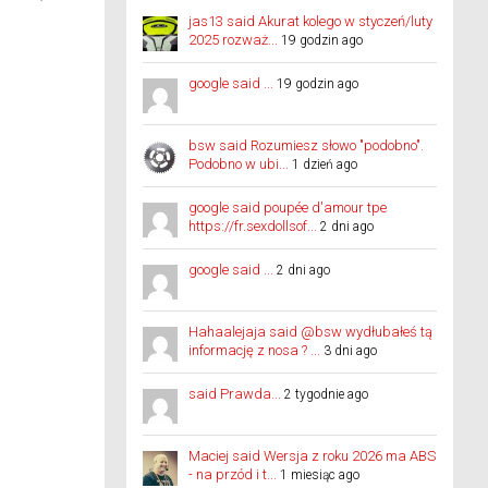
jas13 said Akurat kolego w styczeń/luty
2025 rozważ...
19 godzin ago
google said ...
19 godzin ago
bsw said Rozumiesz słowo "podobno".
Podobno w ubi...
1 dzień ago
google said poupée d'amour tpe
https://fr.sexdollsof...
2 dni ago
google said ...
2 dni ago
Hahaalejaja said @bsw wydłubałeś tą
informację z nosa ? ...
3 dni ago
said Prawda...
2 tygodnie ago
Maciej said Wersja z roku 2026 ma ABS
- na przód i t...
1 miesiąc ago