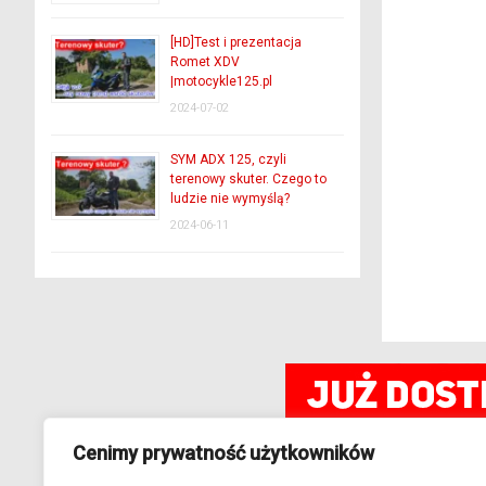
[HD]Test i prezentacja
Romet XDV
|motocykle125.pl
2024-07-02
SYM ADX 125, czyli
terenowy skuter. Czego to
ludzie nie wymyślą?
2024-06-11
Cenimy prywatność użytkowników