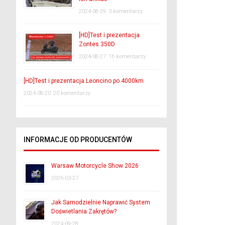
2024-08-29
3 komentarzy
[HD]Test i prezentacja
Zontes 350D
2024-08-27
16 komentarzy
[HD]Test i prezentacja Leoncino po 4000km
2024-08-20
20 komentarzy
INFORMACJE OD PRODUCENTÓW
Warsaw Motorcycle Show 2026
2026-03-27
Jak Samodzielnie Naprawić System
Doświetlania Zakrętów?
2024-09-28