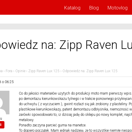
Katalog
Blog
Motovlog
owiedz na: Zipp Raven L
na
›
Fora
›
Opinie
›
Zipp Raven Lux 125
›
Odpowiedz na: Zipp Raven Lux 125
8 o 06:25
Co do jakości materiałów użytych do produkcji moto mam pierwszy wpis
po demontażu kierunkowskazu tylnego i w trakcie ponownego przykręcan
do uchwytu ( z wyczuciem ), gwint rozlazł się jak zrobiony z plasteliny. 
plastikowe kierunkowskazy, patent demontażu odbłyśnika, niemożność w
żarówki spowodowało to, iż dzisiaj jadę do sklepu po nowy komplet, najch
iu
metalowy.
ć
Ponadto zaczyna parcieć guma na manetce.
To dopiero początek. Mam jednak nadzieję, że to wszystkie niemiłe niespo