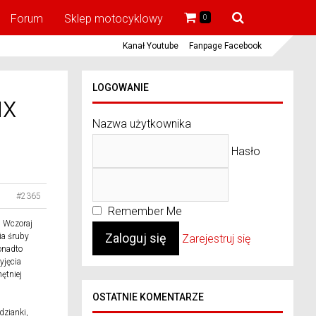
Forum
Sklep motocyklowy
0
Kanał Youtube
Fanpage Facebook
LOGOWANIE
ux
Nazwa użytkownika
Hasło
#2365
Remember Me
. Wczoraj
ia śruby
Zarejestruj się
Ponadto
yjęcia
ętniej
OSTATNIE KOMENTARZE
dzianki,