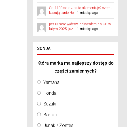
Sa 1100 said Jak to skomentuje? czemu
kupują tanie Ho...
1 miesiąc ago
jas13 said @bsw, polowałem na GB w
lutym 2025, już ...
1 miesiąc ago
SONDA
Która marka ma najlepszy dostęp do
części zamiennych?
Yamaha
Honda
Suzuki
Barton
Junak / Zontes