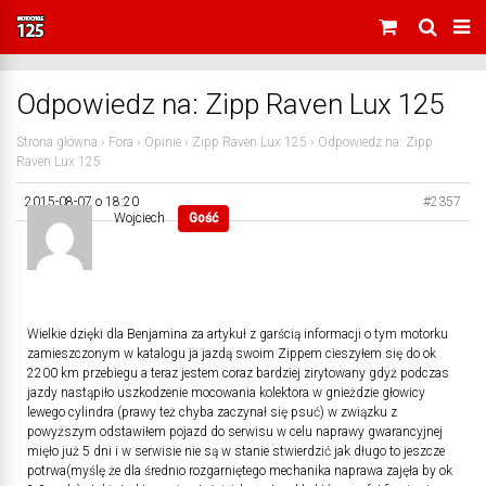
Odpowiedz na: Zipp Raven Lux 125
Strona główna
›
Fora
›
Opinie
›
Zipp Raven Lux 125
›
Odpowiedz na: Zipp
Raven Lux 125
2015-08-07 o 18:20
#2357
Wojciech
Gość
Wielkie dzięki dla Benjamina za artykuł z garścią informacji o tym motorku
zamieszczonym w katalogu ja jazdą swoim Zippem cieszyłem się do ok
2200 km przebiegu a teraz jestem coraz bardziej zirytowany gdyż podczas
jazdy nastąpiło uszkodzenie mocowania kolektora w gnieżdzie głowicy
lewego cylindra (prawy też chyba zaczynał się psuć) w związku z
powyższym odstawiłem pojazd do serwisu w celu naprawy gwarancyjnej
mięło już 5 dni i w serwisie nie są w stanie stwierdzić jak długo to jeszcze
potrwa(myślę że dla średnio rozgarniętego mechanika naprawa zajęła by ok