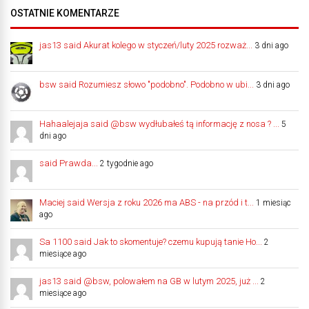
OSTATNIE KOMENTARZE
jas13 said Akurat kolego w styczeń/luty 2025 rozważ...
3 dni ago
bsw said Rozumiesz słowo "podobno". Podobno w ubi...
3 dni ago
Hahaalejaja said @bsw wydłubałeś tą informację z nosa ? ...
5
dni ago
said Prawda...
2 tygodnie ago
Maciej said Wersja z roku 2026 ma ABS - na przód i t...
1 miesiąc
ago
Sa 1100 said Jak to skomentuje? czemu kupują tanie Ho...
2
miesiące ago
jas13 said @bsw, polowałem na GB w lutym 2025, już ...
2
miesiące ago