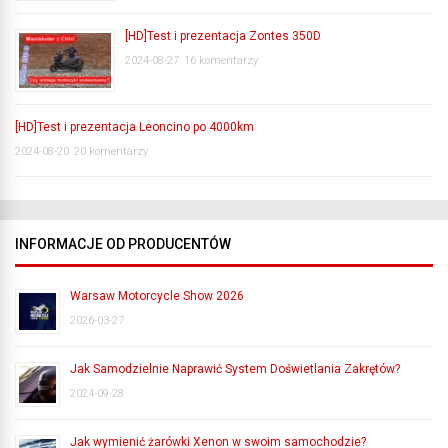
[HD]Test i prezentacja Zontes 350D
2024-08-27
16 komentarzy
[HD]Test i prezentacja Leoncino po 4000km
2024-08-20
20 komentarzy
INFORMACJE OD PRODUCENTÓW
Warsaw Motorcycle Show 2026
2026-03-27
Jak Samodzielnie Naprawić System Doświetlania Zakrętów?
2024-09-28
Jak wymienić żarówki Xenon w swoim samochodzie?