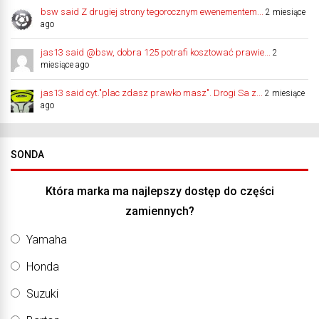
bsw said Z drugiej strony tegorocznym ewenementem...
2 miesiące
ago
jas13 said @bsw, dobra 125 potrafi kosztować prawie...
2
miesiące ago
jas13 said cyt."plac zdasz prawko masz". Drogi Sa z...
2 miesiące
ago
SONDA
Która marka ma najlepszy dostęp do części
zamiennych?
Yamaha
Honda
Suzuki