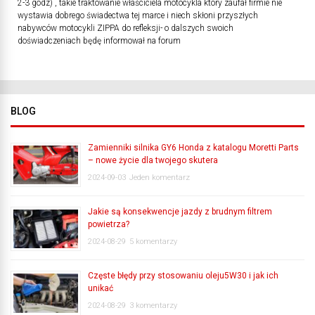
2-3 godz) , takie traktowanie właściciela motocykla który zaufał firmie nie
wystawia dobrego świadectwa tej marce i niech skłoni przyszłych
nabywców motocykli ZIPPA do refleksji- o dalszych swoich
doświadczeniach będę informował na forum
BLOG
Zamienniki silnika GY6 Honda z katalogu Moretti Parts
– nowe życie dla twojego skutera
2024-09-03
Jeden komentarz
Jakie są konsekwencje jazdy z brudnym filtrem
powietrza?
2024-08-29
5 komentarzy
Częste błędy przy stosowaniu oleju5W30 i jak ich
unikać
2024-08-29
3 komentarzy