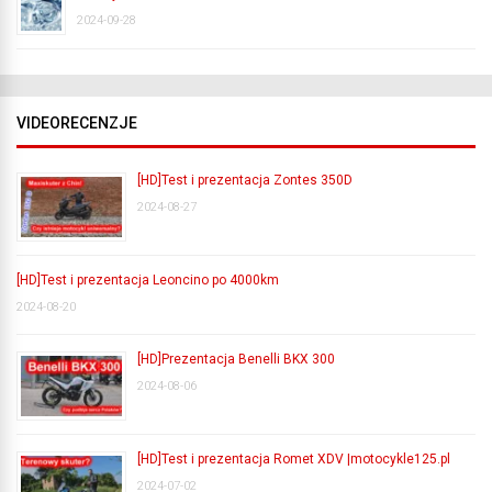
2024-09-28
VIDEORECENZJE
[HD]Test i prezentacja Zontes 350D
2024-08-27
[HD]Test i prezentacja Leoncino po 4000km
2024-08-20
[HD]Prezentacja Benelli BKX 300
2024-08-06
[HD]Test i prezentacja Romet XDV |motocykle125.pl
2024-07-02