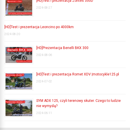
[HD]Test i prezentacja Zontes 350D
2024-08-27
[HD]Test i prezentacja Leoncino po 4000km
2024-08-20
[HD]Prezentacja Benelli BKX 300
2024-08-06
[HD]Test i prezentacja Romet XDV |motocykle125.pl
2024-07-02
SYM ADX 125, czyli terenowy skuter. Czego to ludzie
nie wymyślą?
2024-06-11