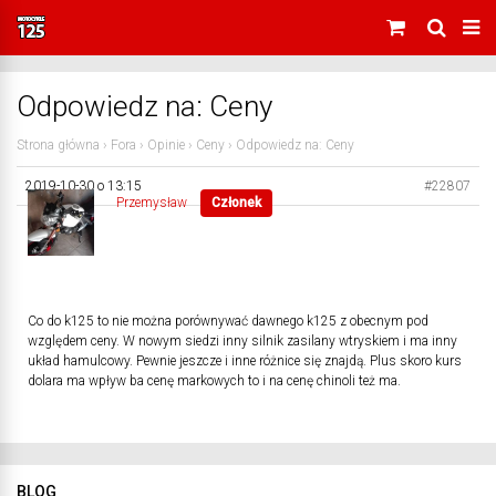
Odpowiedz na: Ceny
Strona główna
›
Fora
›
Opinie
›
Ceny
›
Odpowiedz na: Ceny
2019-10-30 o 13:15
#22807
Przemysław
Członek
Co do k125 to nie można porównywać dawnego k125 z obecnym pod
względem ceny. W nowym siedzi inny silnik zasilany wtryskiem i ma inny
układ hamulcowy. Pewnie jeszcze i inne różnice się znajdą. Plus skoro kurs
dolara ma wpływ ba cenę markowych to i na cenę chinoli też ma.
BLOG