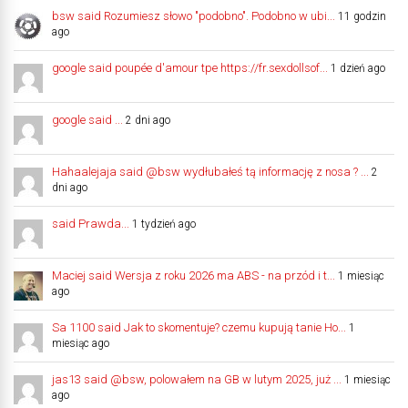
bsw said Rozumiesz słowo "podobno". Podobno w ubi...
11 godzin
ago
google said poupée d'amour tpe https://fr.sexdollsof...
1 dzień ago
google said ...
2 dni ago
Hahaalejaja said @bsw wydłubałeś tą informację z nosa ? ...
2
dni ago
said Prawda...
1 tydzień ago
Maciej said Wersja z roku 2026 ma ABS - na przód i t...
1 miesiąc
ago
Sa 1100 said Jak to skomentuje? czemu kupują tanie Ho...
1
miesiąc ago
jas13 said @bsw, polowałem na GB w lutym 2025, już ...
1 miesiąc
ago