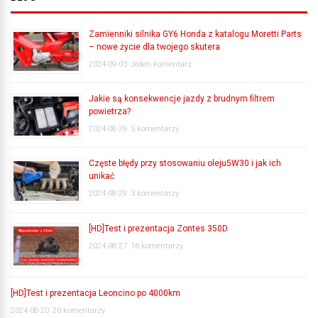
Zamienniki silnika GY6 Honda z katalogu Moretti Parts
– nowe życie dla twojego skutera
2024-09-03
Jeden komentarz
Jakie są konsekwencje jazdy z brudnym filtrem
powietrza?
2024-08-29
5 komentarzy
Częste błędy przy stosowaniu oleju5W30 i jak ich
unikać
2024-08-29
3 komentarzy
[HD]Test i prezentacja Zontes 350D
2024-08-27
16 komentarzy
[HD]Test i prezentacja Leoncino po 4000km
2024-08-20
20 komentarzy