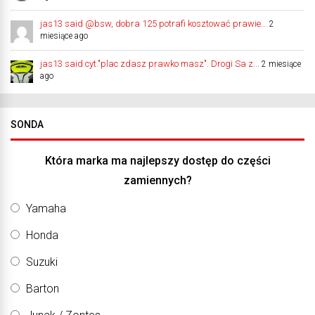
jas13 said @bsw, dobra 125 potrafi kosztować prawie...
2
miesiące ago
jas13 said cyt."plac zdasz prawko masz". Drogi Sa z...
2 miesiące
ago
SONDA
Która marka ma najlepszy dostęp do części
zamiennych?
Yamaha
Honda
Suzuki
Barton