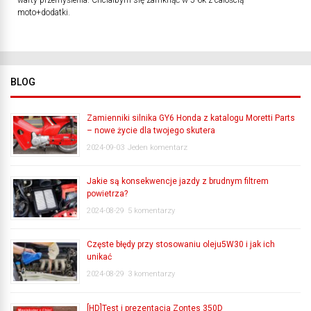
warty przemyślenia. Chciałbym się zamknąć w 5-6k z całością
moto+dodatki.
BLOG
Zamienniki silnika GY6 Honda z katalogu Moretti Parts
– nowe życie dla twojego skutera
2024-09-03
Jeden komentarz
Jakie są konsekwencje jazdy z brudnym filtrem
powietrza?
2024-08-29
5 komentarzy
Częste błędy przy stosowaniu oleju5W30 i jak ich
unikać
2024-08-29
3 komentarzy
[HD]Test i prezentacja Zontes 350D