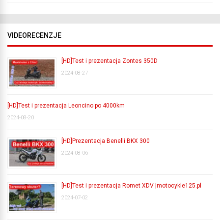
VIDEORECENZJE
[HD]Test i prezentacja Zontes 350D
2024-08-27
[HD]Test i prezentacja Leoncino po 4000km
2024-08-20
[HD]Prezentacja Benelli BKX 300
2024-08-06
[HD]Test i prezentacja Romet XDV |motocykle125.pl
2024-07-02