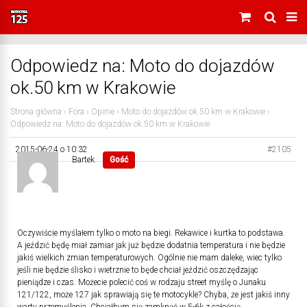
Odpowiedz na: Moto do dojazdów
ok.50 km w Krakowie
Strona główna
›
Fora
›
Opinie
›
Moto do dojazdów ok.50 km w Krakowie
›
Odpowiedz na: Moto do dojazdów ok.50 km w Krakowie
2015-06-24 o 10:32
#2105
Bartek
Gość
Oczywiście myślałem tylko o moto na biegi. Rekawice i kurtka to podstawa.
A jeździć będę miał zamiar jak już będzie dodatnia temperatura i nie będzie
jakiś wielkich zmian temperaturowych. Ogólnie nie mam daleke, wiec tylko
jeśli nie będzie ślisko i wietrznie to będe chciał jeździć oszczędzając
pieniądze i czas. Możecie polecić coś w rodzaju street myślę o Junaku
121/122, może 127 jak sprawiają się te motocykle? Chyba, że jest jakiś inny