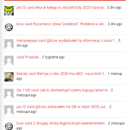
jas13 said Akurat kolego w styczeń/luty 2025 rozważ...
3 dni ago
bsw said Rozumiesz słowo "podobno". Podobno w ubi...
3 dni ago
Hahaalejaja said @bsw wydłubałeś tą informację z nosa ? ...
5
dni ago
said Prawda...
2 tygodnie ago
Maciej said Wersja z roku 2026 ma ABS - na przód i t...
1 miesiąc
ago
Sa 1100 said Jak to skomentuje? czemu kupują tanie Ho...
2
miesiące ago
jas13 said @bsw, polowałem na GB w lutym 2025, już ...
2
miesiące ago
bsw said Z drugiej strony tegorocznym ewenementem...
2 miesiące
ago