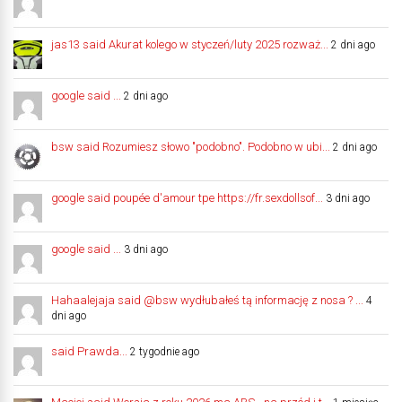
jas13 said Akurat kolego w styczeń/luty 2025 rozważ...
2 dni ago
google said ...
2 dni ago
bsw said Rozumiesz słowo "podobno". Podobno w ubi...
2 dni ago
google said poupée d'amour tpe https://fr.sexdollsof...
3 dni ago
google said ...
3 dni ago
Hahaalejaja said @bsw wydłubałeś tą informację z nosa ? ...
4
dni ago
said Prawda...
2 tygodnie ago