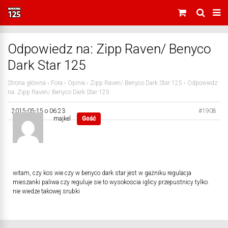
Odpowiedz na: Zipp Raven/ Benyco
Dark Star 125
Strona główna
›
Fora
›
Opinie
›
Zipp Raven/ Benyco Dark Star 125
›
Odpowiedz
na: Zipp Raven/ Benyco Dark Star 125
2015-05-15 o 06:23
#1908
majkel
Gość
witam, czy kos wie czy w benyco dark star jest w gaźniku regulacja
mieszanki paliwa czy reguluje sie to wysokoscia iglicy przepustnicy tylko.
nie wiedze takowej srubki