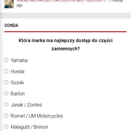
Maciej said Wersja z roku 2026 ma ABS - na przód i t...
1 miesiąc
ago
SONDA
Która marka ma najlepszy dostęp do części
zamiennych?
Yamaha
Honda
Suzuki
Barton
Junak / Zontes
Romet / UM Motorcycles
Malagutti / Brixton