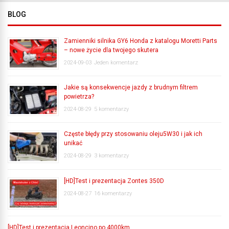
BLOG
Zamienniki silnika GY6 Honda z katalogu Moretti Parts
– nowe życie dla twojego skutera
2024-09-03
Jeden komentarz
Jakie są konsekwencje jazdy z brudnym filtrem
powietrza?
2024-08-29
5 komentarzy
Częste błędy przy stosowaniu oleju5W30 i jak ich
unikać
2024-08-29
3 komentarzy
[HD]Test i prezentacja Zontes 350D
2024-08-27
16 komentarzy
[HD]Test i prezentacja Leoncino po 4000km