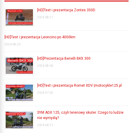
[HD]Test i prezentacja Zontes 350D
2024-08-27
[HD]Test i prezentacja Leoncino po 4000km
2024-08-20
[HD]Prezentacja Benelli BKX 300
2024-08-06
[HD]Test i prezentacja Romet XDV |motocykle125.pl
2024-07-02
SYM ADX 125, czyli terenowy skuter. Czego to ludzie
nie wymyślą?
2024-06-11