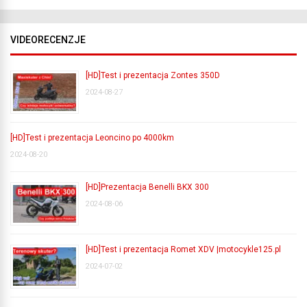
VIDEORECENZJE
[HD]Test i prezentacja Zontes 350D
2024-08-27
[HD]Test i prezentacja Leoncino po 4000km
2024-08-20
[HD]Prezentacja Benelli BKX 300
2024-08-06
[HD]Test i prezentacja Romet XDV |motocykle125.pl
2024-07-02