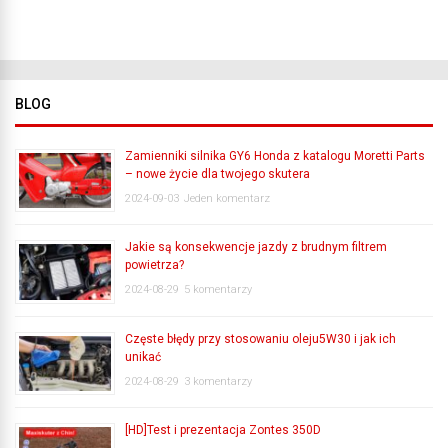
BLOG
Zamienniki silnika GY6 Honda z katalogu Moretti Parts
– nowe życie dla twojego skutera
2024-09-03
Jeden komentarz
Jakie są konsekwencje jazdy z brudnym filtrem
powietrza?
2024-08-29
5 komentarzy
Częste błędy przy stosowaniu oleju5W30 i jak ich
unikać
2024-08-29
3 komentarzy
[HD]Test i prezentacja Zontes 350D