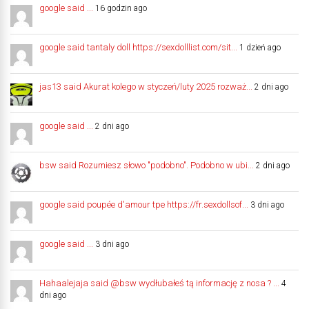
google said ...
16 godzin ago
google said tantaly doll https://sexdolllist.com/sit...
1 dzień ago
jas13 said Akurat kolego w styczeń/luty 2025 rozważ...
2 dni ago
google said ...
2 dni ago
bsw said Rozumiesz słowo "podobno". Podobno w ubi...
2 dni ago
google said poupée d'amour tpe https://fr.sexdollsof...
3 dni ago
google said ...
3 dni ago
Hahaalejaja said @bsw wydłubałeś tą informację z nosa ? ...
4
dni ago