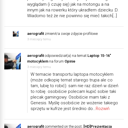
wyglądam (i czuję się) jak na motongu a na
innym jak na rowerku który ukradłem dziecku :D.
Wiadomo też że nie powinno się mieć takich[…]
aerografit
zmienił/a swoje zdjęcie profilowe
3 miesięcy temu
aerografit
odpowiedział(a) na temat
Laptop 15-16"
motocyklem
na forum
Opinie
3 miesięcy temu
W temacie transportu laptopa motocyklem
(może odkopię temat starego trupa ale co
tam, lubię to robić): sam nie raz dzień w dzień
to robię. osobiście polecam kupić sobie taki
plecak gamingowy. Osobiście mam taki z
Genesis. Myślę osobiście że wożenie takiego
sprzętu w kufrze jest średnio do…
Rozwiń
aerografit
commented on the post,
[HD]Prezentacja