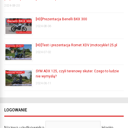
2024-08-20
[HD]Prezentacja Benelli BKX 300
2024-08-06
[HD]Test i prezentacja Romet XDV |motocykle125.pl
2024-07-02
SYM ADX 125, czyli terenowy skuter. Czego to ludzie
nie wymyślą?
2024-06-11
LOGOWANIE
Nazwa użytkownika
Hasło