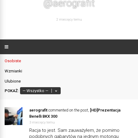
@aerografit
2 miesięcy temu
Osobiste
Wzmianki
Ulubione
POKAŻ:
aerografit
commented on the post,
[HD]Prezentacja
Benelli BKX 300
3 miesięcy temu
Racja to jest. Sam zauważyłem, że pomimo
podobnych gabarytów na jednym motongu