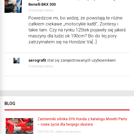
Benelli BKX 300
3 miesięcy temu
Powiedzcie mi, bo widzę, że powstają te różne
całkiem ciekawe „motocykle katB”, Zontesy i
takie tam. Czy na rynku 125tek pojawiły się jakieś
maszyny dla ludzi ok 190cm? Bo do tej pory
zatrzymałem się na Hondzie Va[…]
aerografit
stał się zarejestrowanych użytkownikiem
3 miesięcy temu
BLOG
Zamienniki silnika GY6 Honda z katalogu Moretti Parts
– nowe życie dla twojego skutera
2024-09-03
Jeden komentarz