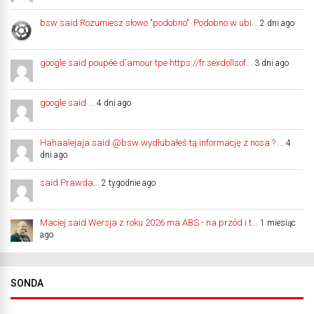
bsw said Rozumiesz słowo "podobno". Podobno w ubi...
2 dni ago
google said poupée d'amour tpe https://fr.sexdollsof...
3 dni ago
google said ...
4 dni ago
Hahaalejaja said @bsw wydłubałeś tą informację z nosa ? ...
4
dni ago
said Prawda...
2 tygodnie ago
Maciej said Wersja z roku 2026 ma ABS - na przód i t...
1 miesiąc
ago
SONDA