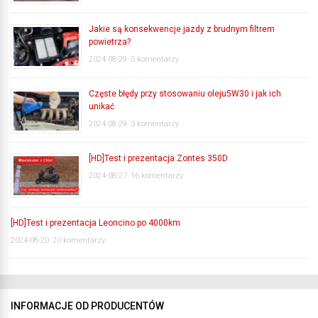
Jakie są konsekwencje jazdy z brudnym filtrem
powietrza?
2024-08-29
5 komentarzy
Częste błędy przy stosowaniu oleju5W30 i jak ich
unikać
2024-08-29
3 komentarzy
[HD]Test i prezentacja Zontes 350D
2024-08-27
16 komentarzy
[HD]Test i prezentacja Leoncino po 4000km
2024-08-20
20 komentarzy
INFORMACJE OD PRODUCENTÓW