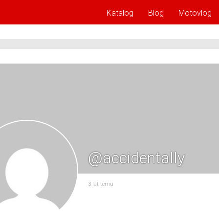
Katalog
Blog
Motovlog
@accidentally
3 lat temu