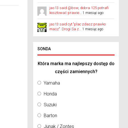
jas13 said @bsw, dobra 125 potrafi
kosztować prawie...
1 miesiąc ago
jas13 said cyt."plac zdasz prawko
masz". Drogi Sa z...
1 miesiąc ago
SONDA
Która marka ma najlepszy dostęp do
części zamiennych?
Yamaha
Honda
Suzuki
Barton
Junak / Zontes