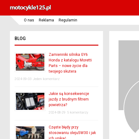
O nas
Reklama
Regulamin
BLOG
Zamienniki silnika GY6
Honda z katalogu Moretti
Parts – nowe życie dla
twojego skutera
2024-09-03
Jeden komentarz
Jakie są konsekwencje
jazdy z brudnym filtrem
powietrza?
2024-08-29
5 komentarzy
Częste błędy przy
stosowaniu oleju5W30 i jak
ich unikać