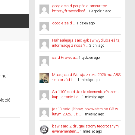
google said poupée d'amour tpe
https://fr.sexdollsof...
19 godzin ago
google said ...
1 dzień ago
Hahaalejaja said @bsw wydłubałeś tą
informację z nosa ? ...
2 dni ago
said Prawda...
1 tydzień ago
Maciej said Wersja z roku 2026 ma ABS
nnej
- na przód i t...
1 miesiąc ago
Sa 1100 said Jak to skomentuje? czemu
kupują tanie Ho...
1 miesiąc ago
lecić
jas13 said @bsw, polowałem na GB w
lutym 2025, już ...
1 miesiąc ago
bsw said Z drugiej strony tegorocznym
ewenementem...
1 miesiąc ago