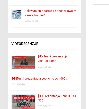
Jak wymienić żarówki Xenon w swoim
samochodzie?
2024-09-28
VIDEORECENZJE
[HD]Test i prezentacja
Zontes 350D
2024-08-27
[HD]Test i prezentacja Leoncino po 4000km
2024-08-20
[HD]Prezentacja Benelli BKX
300
2024-08-06