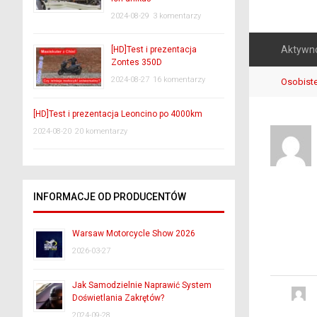
2024-08-29
3 komentarzy
Aktywn
[HD]Test i prezentacja
Zontes 350D
2024-08-27
16 komentarzy
Osobist
[HD]Test i prezentacja Leoncino po 4000km
2024-08-20
20 komentarzy
INFORMACJE OD PRODUCENTÓW
Warsaw Motorcycle Show 2026
2026-03-27
Jak Samodzielnie Naprawić System
Doświetlania Zakrętów?
2024-09-28