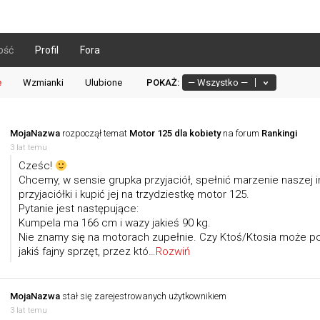
ość
Profil
Fora
e
Wzmianki
Ulubione
POKAŻ:
MojaNazwa
rozpoczął temat
Motor 125 dla kobiety
na forum
Rankingi
3 lat temu
Cześc!
Chcemy, w sensie grupka przyjaciół, spełnić marzenie naszej i
przyjaciółki i kupić jej na trzydziestkę motor 125.
Pytanie jest następujące:
Kumpela ma 166 cm i wazy jakieś 90 kg.
Nie znamy się na motorach zupełnie. Czy Ktoś/Ktosia może po
jakiś fajny sprzęt, przez któ…
Rozwiń
MojaNazwa
stał się zarejestrowanych użytkownikiem
3 lat temu