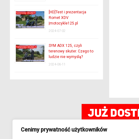
[HD]Test i prezentacja
Romet XDV
|motocykle125.pl
2024-07-02
SYM ADX 125, czyli
terenowy skuter. Czego to
ludzie nie wymyślą?
2024-06-11
Cenimy prywatność użytkowników