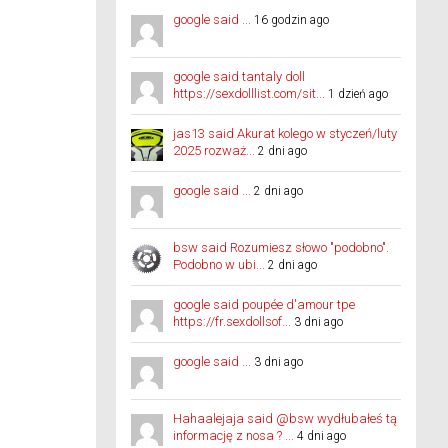
google said ...
16 godzin ago
google said tantaly doll
https://sexdolllist.com/sit...
1 dzień ago
jas13 said Akurat kolego w styczeń/luty
2025 rozważ...
2 dni ago
google said ...
2 dni ago
bsw said Rozumiesz słowo "podobno".
Podobno w ubi...
2 dni ago
google said poupée d'amour tpe
https://fr.sexdollsof...
3 dni ago
google said ...
3 dni ago
Hahaalejaja said @bsw wydłubałeś tą
informację z nosa ? ...
4 dni ago