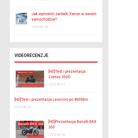
Jak wymienić żarówki Xenon w swoim
samochodzie?
2024-09-28
VIDEORECENZJE
[HD]Test i prezentacja
Zontes 350D
2024-08-27
[HD]Test i prezentacja Leoncino po 4000km
2024-08-20
[HD]Prezentacja Benelli BKX
300
2024-08-06