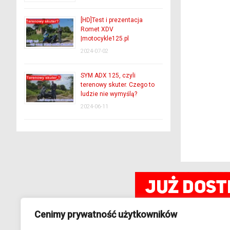
[HD]Test i prezentacja
Romet XDV
|motocykle125.pl
2024-07-02
SYM ADX 125, czyli
terenowy skuter. Czego to
ludzie nie wymyślą?
2024-06-11
Cenimy prywatność użytkowników