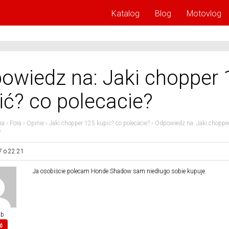
Katalog
Blog
Motovlog
owiedz na: Jaki chopper 
ić? co polecacie?
na
›
Fora
›
Opinie
›
Jaki chopper 125 kupić? co polecacie?
›
Odpowiedz na: Jaki choppe
?
7 o 22:21
Ja osobiście polecam Honde Shadow sam niedługo sobie kupuje.
ub
ć