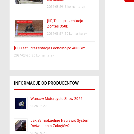
2024-08-29
3 komentarzy
[HD]Test i prezentacja
Zontes 350D
2024-08-27
16 komentarzy
[HD]Test i prezentacja Leoncino po 4000km
2024-08-20
20 komentarzy
INFORMACJE OD PRODUCENTÓW
Warsaw Motorcycle Show 2026
2026-03-27
Jak Samodzielnie Naprawić System
Doświetlania Zakrętów?
2024-09-28