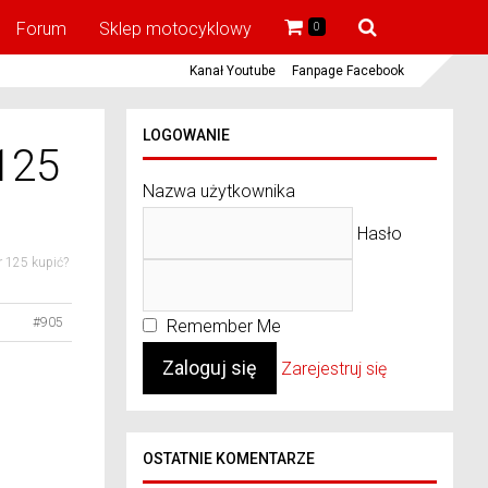
Forum
Sklep motocyklowy
0
Kanał Youtube
Fanpage Facebook
LOGOWANIE
125
Nazwa użytkownika
Hasło
r 125 kupić?
#905
Remember Me
Zarejestruj się
OSTATNIE KOMENTARZE