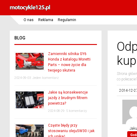
O nas
Reklama
Regulamin
BLOG
Odp
Zamienniki silnika GY6
kup
Honda z katalogu Moretti
Parts – nowe życie dla
twojego skutera
Strona głów
2024-09-03
Jeden komentarz
co polecacie
2014-12-2
Jakie są konsekwencje
jazdy z brudnym filtrem
powietrza?
2024-08-29
5 komentarzy
Częste błędy przy
Jak
stosowaniu oleju5W30 i jak
Goś
ich unikać