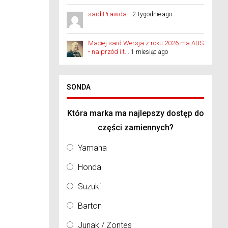
said Prawda...
2 tygodnie ago
Maciej said Wersja z roku 2026 ma ABS
- na przód i t...
1 miesiąc ago
SONDA
Która marka ma najlepszy dostęp do
części zamiennych?
Yamaha
Honda
Suzuki
Barton
Junak / Zontes