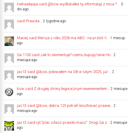
Hahaalejaja said @bsw wydłubałeś tą informację z nosa ? ...
5
dni ago
said Prawda...
2 tygodnie ago
Maciej said Wersja z roku 2026 ma ABS - na przód i t...
1 miesiąc
ago
Sa 1100 said Jak to skomentuje? czemu kupują tanie Ho...
2
miesiące ago
jas13 said @bsw, polowałem na GB w lutym 2025, już ...
2
miesiące ago
bsw said Z drugiej strony tegorocznym ewenementem...
2 miesiące
ago
jas13 said @bsw, dobra 125 potrafi kosztować prawie...
2
miesiące ago
jas13 said cyt."plac zdasz prawko masz". Drogi Sa z...
2 miesiące
ago