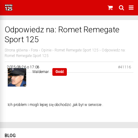
Odpowiedz na: Romet Remegate
Sport 125
Strona główna
›
Fora
›
Opinie
›
Romet Remegate Sport 125
›
Odpowiedz na:
Romet Remegate Sport 125
2025-08-26 o 17:08
#41116
Waldemar
Gość
Ich problem i mogli lepiej się obchodzić ,jak był w serwisie .
BLOG