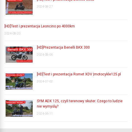
2024-08-27
[HD]Test i prezentacja Leoncino po 4000km
2024-08-20
[HD]Prezentacja Benelli BKX 300
2024-08-06
[HD]Test i prezentacja Romet XDV |motocykle125.pl
2024-07-02
SYM ADX 125, czyli terenowy skuter. Czego to ludzie
nie wymyślą?
2024-06-11