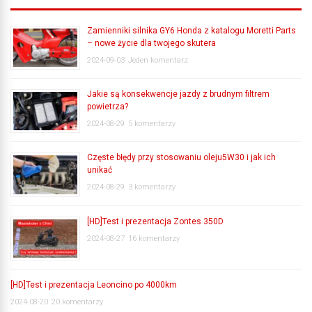
Zamienniki silnika GY6 Honda z katalogu Moretti Parts
– nowe życie dla twojego skutera
2024-09-03
Jeden komentarz
Jakie są konsekwencje jazdy z brudnym filtrem
powietrza?
2024-08-29
5 komentarzy
Częste błędy przy stosowaniu oleju5W30 i jak ich
unikać
2024-08-29
3 komentarzy
[HD]Test i prezentacja Zontes 350D
2024-08-27
16 komentarzy
[HD]Test i prezentacja Leoncino po 4000km
2024-08-20
20 komentarzy