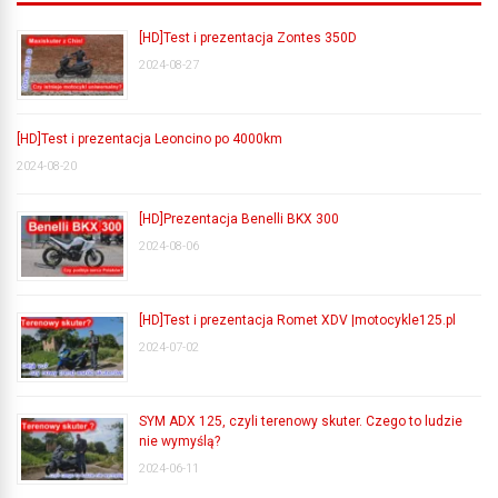
[HD]Test i prezentacja Zontes 350D
2024-08-27
[HD]Test i prezentacja Leoncino po 4000km
2024-08-20
[HD]Prezentacja Benelli BKX 300
2024-08-06
[HD]Test i prezentacja Romet XDV |motocykle125.pl
2024-07-02
SYM ADX 125, czyli terenowy skuter. Czego to ludzie
nie wymyślą?
2024-06-11