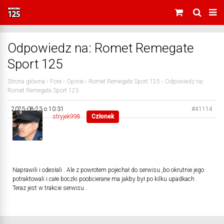
Odpowiedz na: Romet Remegate
Sport 125
Strona główna
›
Fora
›
Opinie
›
Romet Remegate Sport 125
›
Odpowiedz na:
Romet Remegate Sport 125
2025-08-23 o 10:31
#41114
stryjek998
Członek
Naprawili i odesłali . Ale z powrotem pojechał do serwisu ,bo okrutnie jego
potraktowali i całe boczki poobcierane ma jakby był po kilku upadkach .
Teraz jest w trakcie serwisu .