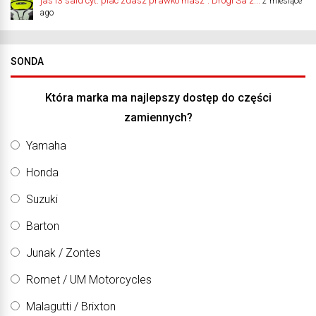
jas13 said cyt."plac zdasz prawko masz". Drogi Sa z...
2 miesiące
ago
SONDA
Która marka ma najlepszy dostęp do części
zamiennych?
Yamaha
Honda
Suzuki
Barton
Junak / Zontes
Romet / UM Motorcycles
Malagutti / Brixton