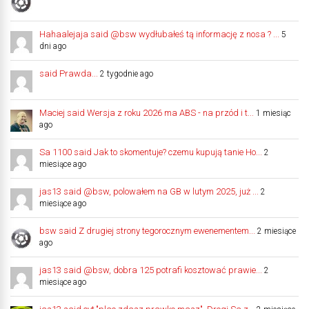
Hahaalejaja said @bsw wydłubałeś tą informację z nosa ? ...
5
dni ago
said Prawda...
2 tygodnie ago
Maciej said Wersja z roku 2026 ma ABS - na przód i t...
1 miesiąc
ago
Sa 1100 said Jak to skomentuje? czemu kupują tanie Ho...
2
miesiące ago
jas13 said @bsw, polowałem na GB w lutym 2025, już ...
2
miesiące ago
bsw said Z drugiej strony tegorocznym ewenementem...
2 miesiące
ago
jas13 said @bsw, dobra 125 potrafi kosztować prawie...
2
miesiące ago