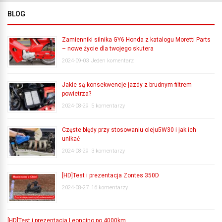
BLOG
Zamienniki silnika GY6 Honda z katalogu Moretti Parts
– nowe życie dla twojego skutera
2024-09-03
Jeden komentarz
Jakie są konsekwencje jazdy z brudnym filtrem
powietrza?
2024-08-29
5 komentarzy
Częste błędy przy stosowaniu oleju5W30 i jak ich
unikać
2024-08-29
3 komentarzy
[HD]Test i prezentacja Zontes 350D
2024-08-27
16 komentarzy
[HD]Test i prezentacja Leoncino po 4000km