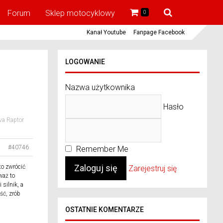
Forum
Sklep motocyklowy
0
Kanał Youtube
Fanpage Facebook
LOGOWANIE
Nazwa użytkownika
Hasło
va Raptor
#40746
Remember Me
to zwrócić
Zarejestruj się
waż to
silnik, a
ść, zrób
OSTATNIE KOMENTARZE