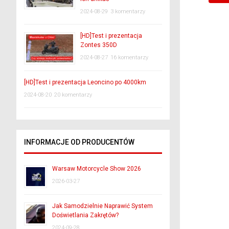
2024-08-29
3 komentarzy
[HD]Test i prezentacja
Zontes 350D
2024-08-27
16 komentarzy
[HD]Test i prezentacja Leoncino po 4000km
2024-08-20
20 komentarzy
INFORMACJE OD PRODUCENTÓW
Warsaw Motorcycle Show 2026
2026-03-27
Jak Samodzielnie Naprawić System
Doświetlania Zakrętów?
2024-09-28