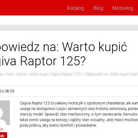
Katalog
Blog
Motovlog
owiedz na: Warto kupić
iva Raptor 125?
na
›
Fora
›
Opinie
›
Warto kupić Cagiva Raptor 125?
›
Odpowiedz na: Warto kupić Cagi
3 o 08:59
Cagiva Raptor 125 to ciekawy motocykl o sportowym charakterze, ale war
uwagę na dostępność części zamiennych oraz historię serwisową, ponie
starszy model. Sprawdź stan mechaniczny, w tym zawieszenie, hamulce i 
także zwróć uwagę na korozję i ogólny stan wizualny. Jeśli masz możliwo
jazdę próbną, aby ocenić komfort i prowadzenie.
in
nek