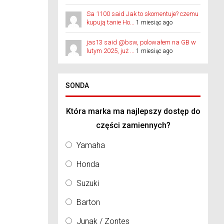
Sa 1100 said Jak to skomentuje? czemu
kupują tanie Ho...
1 miesiąc ago
jas13 said @bsw, polowałem na GB w
lutym 2025, już ...
1 miesiąc ago
SONDA
Która marka ma najlepszy dostęp do
części zamiennych?
Yamaha
Honda
Suzuki
Barton
Junak / Zontes