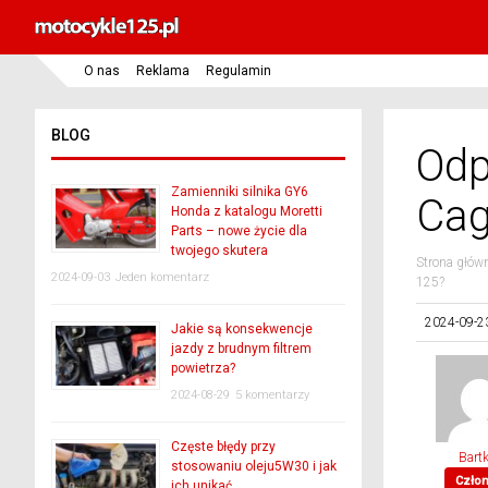
O nas
Reklama
Regulamin
BLOG
Odp
Zamienniki silnika GY6
Cag
Honda z katalogu Moretti
Parts – nowe życie dla
twojego skutera
Strona głów
2024-09-03
Jeden komentarz
125?
2024-09-2
Jakie są konsekwencje
jazdy z brudnym filtrem
powietrza?
2024-08-29
5 komentarzy
Częste błędy przy
Bartk
stosowaniu oleju5W30 i jak
Czło
ich unikać