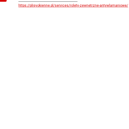
_________________________________________
https://plisyokienne.pl/services/rolety-zewnetrzne-antywlamaniowe/