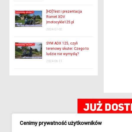
[HD]Test i prezentacja
Romet XDV
|motocykle125.pl
2024-07-02
SYM ADX 125, czyli
terenowy skuter. Czego to
ludzie nie wymyślą?
2024-06-11
Cenimy prywatność użytkowników