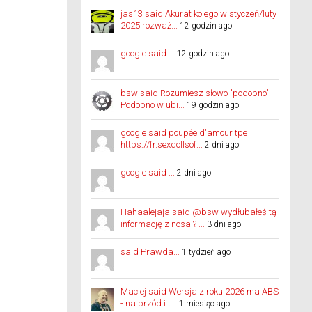
jas13 said Akurat kolego w styczeń/luty
2025 rozważ...
12 godzin ago
google said ...
12 godzin ago
bsw said Rozumiesz słowo "podobno".
Podobno w ubi...
19 godzin ago
google said poupée d'amour tpe
https://fr.sexdollsof...
2 dni ago
google said ...
2 dni ago
Hahaalejaja said @bsw wydłubałeś tą
informację z nosa ? ...
3 dni ago
said Prawda...
1 tydzień ago
Maciej said Wersja z roku 2026 ma ABS
- na przód i t...
1 miesiąc ago