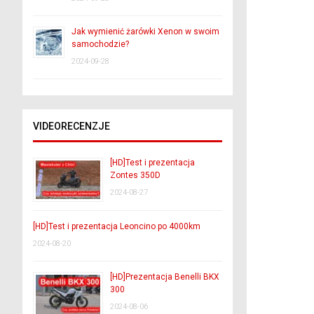
Jak wymienić żarówki Xenon w swoim
samochodzie?
2024-09-28
VIDEORECENZJE
[HD]Test i prezentacja
Zontes 350D
2024-08-27
[HD]Test i prezentacja Leoncino po 4000km
2024-08-20
[HD]Prezentacja Benelli BKX
300
2024-08-06