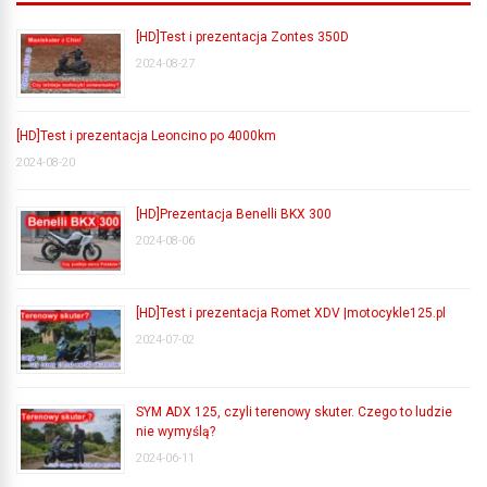
[HD]Test i prezentacja Zontes 350D
2024-08-27
[HD]Test i prezentacja Leoncino po 4000km
2024-08-20
[HD]Prezentacja Benelli BKX 300
2024-08-06
[HD]Test i prezentacja Romet XDV |motocykle125.pl
2024-07-02
SYM ADX 125, czyli terenowy skuter. Czego to ludzie
nie wymyślą?
2024-06-11