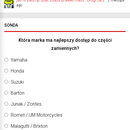
jas13 said cyt."plac zdasz prawko masz". Drogi Sa z...
2 miesiące
ago
SONDA
Która marka ma najlepszy dostęp do części
zamiennych?
Yamaha
Honda
Suzuki
Barton
Junak / Zontes
Romet / UM Motorcycles
Malagutti / Brixton