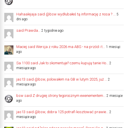
Hahaalejaja said @bsw wydłubałeś tą informację z nosa ? ...
5
dni ago
said Prawda...
2 tygodnie ago
Maciej said Wersja z roku 2026 ma ABS - na przód i t...
1 miesiąc
ago
Sa 1100 said Jak to skomentuje? czemu kupują tanie Ho...
2
miesiące ago
jas13 said @bsw, polowałem na GB w lutym 2025, już ...
2
miesiące ago
bsw said Z drugiej strony tegorocznym ewenementem...
2 miesiące
ago
jas13 said @bsw, dobra 125 potrafi kosztować prawie...
2
miesiące ago