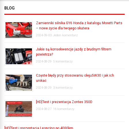
BLOG
Zamienniki silnika GY6 Honda z katalogu Moretti Parts
– nowe życie dla twojego skutera
2024-09-03
Jeden komentarz
Jakie są konsekwencje jazdy z brudnym filtrem
powietrza?
2024-08-29
5 komentarzy
Częste błędy przy stosowaniu oleju5W30 i jak ich
unikać
2024-08-29
3 komentarzy
[HD]Test i prezentacja Zontes 350D
2024-08-27
16 komentarzy
[HD]Test i prezentacja Leoncino po 4000km