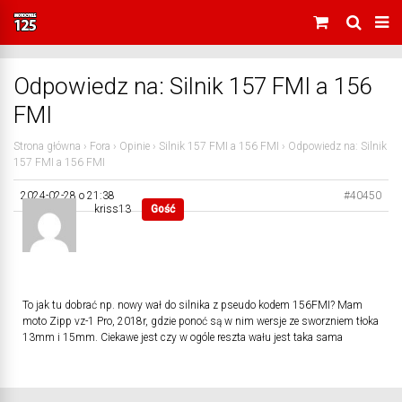
Odpowiedz na: Silnik 157 FMI a 156
FMI
Strona główna
›
Fora
›
Opinie
›
Silnik 157 FMI a 156 FMI
›
Odpowiedz na: Silnik
157 FMI a 156 FMI
2024-02-28 o 21:38
#40450
kriss13
Gość
To jak tu dobrać np. nowy wał do silnika z pseudo kodem 156FMI? Mam
moto Zipp vz-1 Pro, 2018r, gdzie ponoć są w nim wersje ze sworzniem tłoka
13mm i 15mm. Ciekawe jest czy w ogóle reszta wału jest taka sama