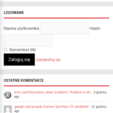
LOGOWANIE
Nazwa użytkownika
Hasło
Remember Me
Zarejestruj się
OSTATNIE KOMENTARZE
bsw said Rozumiesz słowo "podobno". Podobno w ubi...
3 godziny
ago
google said poupée d'amour tpe https://fr.sexdollsof...
22 godziny
ago