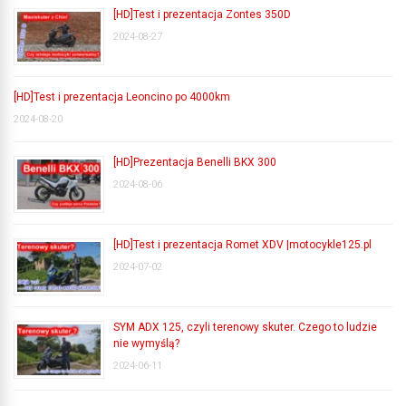
[HD]Test i prezentacja Zontes 350D
2024-08-27
[HD]Test i prezentacja Leoncino po 4000km
2024-08-20
[HD]Prezentacja Benelli BKX 300
2024-08-06
[HD]Test i prezentacja Romet XDV |motocykle125.pl
2024-07-02
SYM ADX 125, czyli terenowy skuter. Czego to ludzie
nie wymyślą?
2024-06-11