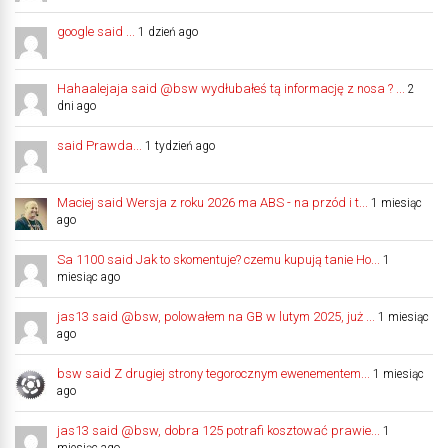
google said ...
1 dzień ago
Hahaalejaja said @bsw wydłubałeś tą informację z nosa ? ...
2
dni ago
said Prawda...
1 tydzień ago
Maciej said Wersja z roku 2026 ma ABS - na przód i t...
1 miesiąc
ago
Sa 1100 said Jak to skomentuje? czemu kupują tanie Ho...
1
miesiąc ago
jas13 said @bsw, polowałem na GB w lutym 2025, już ...
1 miesiąc
ago
bsw said Z drugiej strony tegorocznym ewenementem...
1 miesiąc
ago
jas13 said @bsw, dobra 125 potrafi kosztować prawie...
1
miesiąc ago