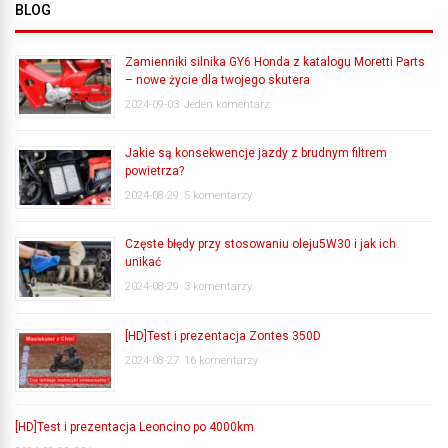
BLOG
Zamienniki silnika GY6 Honda z katalogu Moretti Parts
– nowe życie dla twojego skutera
2024-09-03
Jeden komentarz
Jakie są konsekwencje jazdy z brudnym filtrem
powietrza?
2024-08-29
5 komentarzy
Częste błędy przy stosowaniu oleju5W30 i jak ich
unikać
2024-08-29
3 komentarzy
[HD]Test i prezentacja Zontes 350D
2024-08-27
16 komentarzy
[HD]Test i prezentacja Leoncino po 4000km