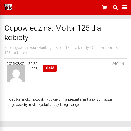
Odpowiedz na: Motor 125 dla
kobiety
Strona główna
›
Fora
›
Rankingi
›
Motor 125 dla kobiety
›
Odpowiedz na: Motor
125 dla kobiety
2023-08-02 o 20:25
#40119
jas13
Gość
Po ilości na olx motocykli kupionych na prezent i nie trafionych raczej
sugerował bym skorzystać z rady kolegi Langera.