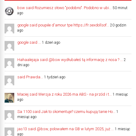
bsw said Rozumiesz słowo "podobno". Podobno w ubi...
50 minut
ago
google said poupée d'amour tpe https://fr.sexdollsof...
20 godzin
ago
google said ...
1 dzień ago
Hahaalejaja said @bsw wydłubałeś tą informację z nosa ? ...
2
dni ago
said Prawda...
1 tydzień ago
Maciej said Wersja z roku 2026 ma ABS - na przód i t...
1 miesiąc
ago
Sa 1100 said Jak to skomentuje? czemu kupują tanie Ho...
1
miesiąc ago
jas13 said @bsw, polowałem na GB w lutym 2025, już ...
1 miesiąc
ago