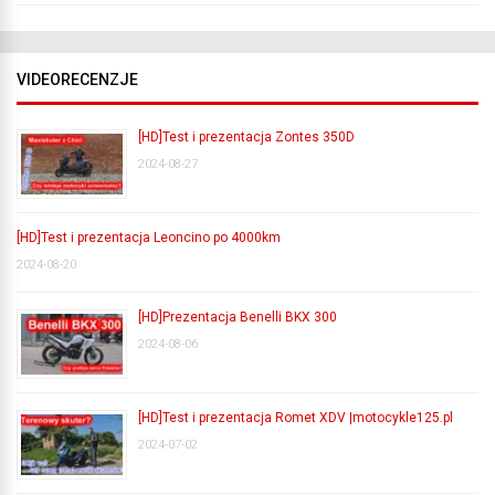
VIDEORECENZJE
[HD]Test i prezentacja Zontes 350D
2024-08-27
[HD]Test i prezentacja Leoncino po 4000km
2024-08-20
[HD]Prezentacja Benelli BKX 300
2024-08-06
[HD]Test i prezentacja Romet XDV |motocykle125.pl
2024-07-02