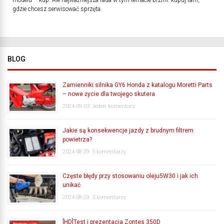
modelu – kup. Ale najważniejsza rada w tym temacie brzmi: kupuj tam,
gdzie chcesz serwisować sprzęta.
BLOG
Zamienniki silnika GY6 Honda z katalogu Moretti Parts
– nowe życie dla twojego skutera
2024-09-03
Jeden komentarz
Jakie są konsekwencje jazdy z brudnym filtrem
powietrza?
2024-08-29
5 komentarzy
Częste błędy przy stosowaniu oleju5W30 i jak ich
unikać
2024-08-29
3 komentarzy
[HD]Test i prezentacja Zontes 350D