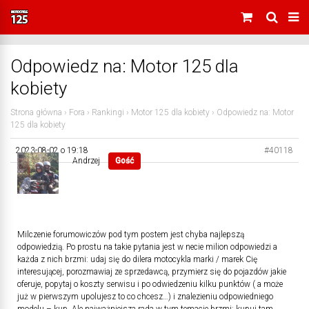
Odpowiedz na: Motor 125 dla
kobiety
Strona główna
›
Fora
›
Rankingi
›
Motor 125 dla kobiety
›
Odpowiedz na: Motor
125 dla kobiety
2023-08-02 o 19:18
#40118
Andrzej
Gość
Milczenie forumowiczów pod tym postem jest chyba najlepszą
odpowiedzią. Po prostu na takie pytania jest w necie milion odpowiedzi a
każda z nich brzmi: udaj się do dilera motocykla marki / marek Cię
interesującej, porozmawiaj ze sprzedawcą, przymierz się do pojazdów jakie
oferuje, popytaj o koszty serwisu i po odwiedzeniu kilku punktów ( a może
już w pierwszym upolujesz to co chcesz…) i znalezieniu odpowiedniego