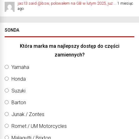
jas13 said @bsw, polowałem na GB w lutym 2025, już ...
1 miesiąc
ago
SONDA
Która marka ma najlepszy dostęp do części
zamiennych?
Yamaha
Honda
Suzuki
Barton
Junak / Zontes
Romet / UM Motorcycles
Malagutti / Brixton