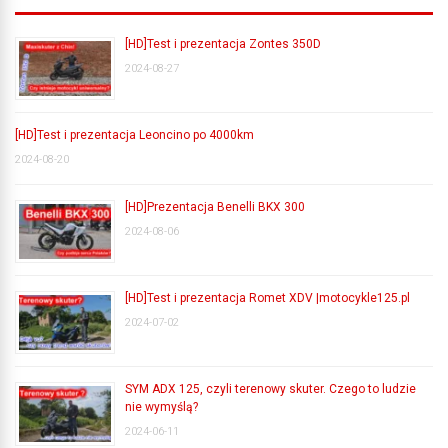
[HD]Test i prezentacja Zontes 350D
2024-08-27
[HD]Test i prezentacja Leoncino po 4000km
2024-08-20
[HD]Prezentacja Benelli BKX 300
2024-08-06
[HD]Test i prezentacja Romet XDV |motocykle125.pl
2024-07-02
SYM ADX 125, czyli terenowy skuter. Czego to ludzie
nie wymyślą?
2024-06-11