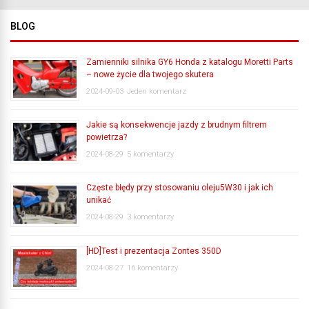
BLOG
Zamienniki silnika GY6 Honda z katalogu Moretti Parts
– nowe życie dla twojego skutera
2024-09-03
Jeden komentarz
Jakie są konsekwencje jazdy z brudnym filtrem
powietrza?
2024-08-29
5 komentarzy
Częste błędy przy stosowaniu oleju5W30 i jak ich
unikać
2024-08-29
3 komentarzy
[HD]Test i prezentacja Zontes 350D
2024-08-27
16 komentarzy