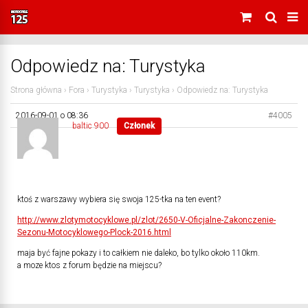
Odpowiedz na: Turystyka
Strona główna
›
Fora
›
Turystyka
›
Turystyka
›
Odpowiedz na: Turystyka
2016-09-01 o 08:36
#4005
baltic 900
Członek
ktoś z warszawy wybiera się swoja 125-tka na ten event?
http://www.zlotymotocyklowe.pl/zlot/2650-V-Oficjalne-Zakonczenie-
Sezonu-Motocyklowego-Plock-2016.html
maja być fajne pokazy i to całkiem nie daleko, bo tylko około 110km.
a moze ktos z forum będzie na miejscu?