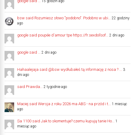
google said ...
15 godzin ago
bsw said Rozumiesz słowo "podobno". Podobno w ubi...
22 godziny
ago
google said poupée d'amour tpe https://fr.sexdollsof...
2 dni ago
google said ...
2 dni ago
Hahaalejaja said @bsw wydłubałeś tą informację z nosa ? ...
3
dni ago
said Prawda...
2 tygodnie ago
Maciej said Wersja z roku 2026 ma ABS - na przód i t...
1 miesiąc
ago
Sa 1100 said Jak to skomentuje? czemu kupują tanie Ho...
1
miesiąc ago